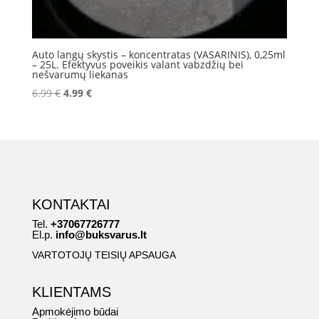
Auto langų skystis – koncentratas (VASARINIS), 0,25ml
– 25L. Efektyvus poveikis valant vabzdžių bei
nešvarumų liekanas
Original
Current
6.99
€
4.99
€
price
price
was:
is:
6.99 €.
4.99 €.
KONTAKTAI
Tel.
+37067726777
El.p.
info@buksvarus.lt
VARTOTOJŲ TEISIŲ APSAUGA
KLIENTAMS
Apmokėjimo būdai