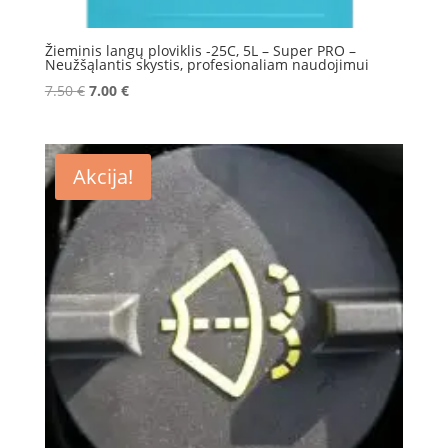
Žieminis langų ploviklis -25C, 5L – Super PRO –
Neužšąlantis skystis, profesionaliam naudojimui
Original
Current
7.50
€
7.00
€
price
price
was:
is:
7.50 €.
7.00 €.
Akcija!