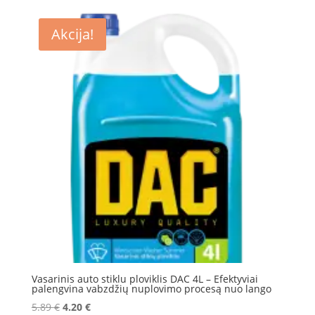
was:
is:
14.95 €.
11.95 €.
Akcija!
Vasarinis auto stiklu ploviklis DAC 4L – Efektyviai
palengvina vabzdžių nuplovimo procesą nuo lango
Original
Current
5.89
€
4.20
€