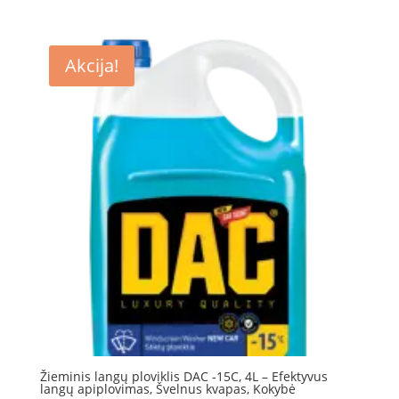
price
price
was:
is:
5.89 €.
4.20 €.
Akcija!
Žieminis langų ploviklis DAC -15C, 4L – Efektyvus
langų apiplovimas, Švelnus kvapas, Kokybė