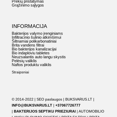
Prekių pristatymas
Grąžinimo sąlygos
INFORMACIJA
Bakterijos valymo įrenginiams
Infiltracinio šulinio atkimšimui
Šiltnamiai polikarbonatiniai
Brita vandens filtrai
Bio bakterijos kanalizacijai
Bio indaploviu tabletes
Neuzsalantis auto langu skystis
Pelėsių valiklis
Naftos produktu valiklis
Straipsniai
© 2014-2022 |
SEO paslaugos
|
BUKSVARUS.LT
|
INFO@BUKSVARUS.LT
|
+37067726777
|
BAKTERIJOS SEPTIKU PRIEZIURAI
|
AUTOMOBILIO