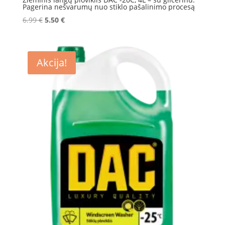
Pagerina nešvarumų nuo stiklo pašalinimo procesą
Original
Current
6.99
€
5.50
€
price
price
was:
is:
6.99 €.
5.50 €.
Akcija!