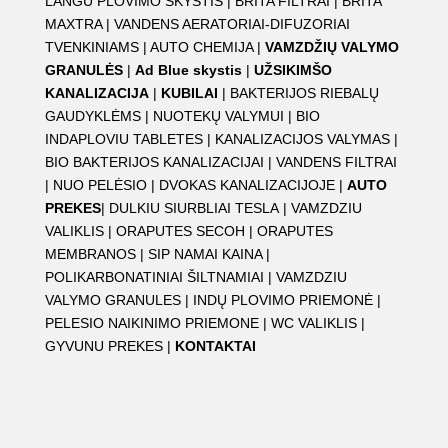
LANGU PLOVIMO SKYSTIS
|
BRITA FILTRAI
|
BRITA
MAXTRA
|
VANDENS AERATORIAI-DIFUZORIAI
TVENKINIAMS
|
AUTO CHEMIJA
|
VAMZDŽIŲ VALYMO
GRANULĖS
|
Ad Blue skystis
|
UŽSIKIMŠO
KANALIZACIJA
|
KUBILAI
|
BAKTERIJOS RIEBALŲ
GAUDYKLĖMS
|
NUOTEKŲ VALYMUI
|
BIO
INDAPLOVIU TABLETES
|
KANALIZACIJOS VALYMAS
|
BIO BAKTERIJOS KANALIZACIJAI
|
VANDENS FILTRAI
|
NUO PELĖSIO
|
DVOKAS KANALIZACIJOJE
|
AUTO
PREKES
|
DULKIU SIURBLIAI TESLA
|
VAMZDZIU
VALIKLIS
|
ORAPUTES SECOH
|
ORAPUTES
MEMBRANOS
|
SIP NAMAI KAINA
|
POLIKARBONATINIAI ŠILTNAMIAI
|
VAMZDZIU
VALYMO GRANULES
|
INDŲ PLOVIMO PRIEMONĖ
|
PELESIO NAIKINIMO PRIEMONE
|
WC VALIKLIS
|
GYVUNU PREKES
|
KONTAKTAI