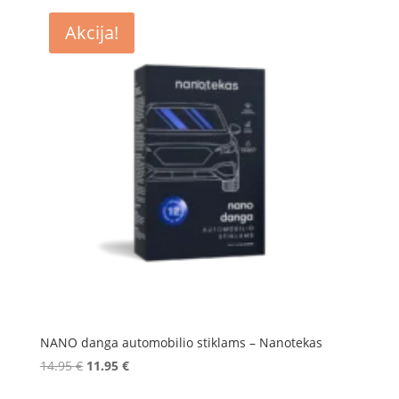
Akcija!
NANO danga automobilio stiklams – Nanotekas
Original
Current
14.95
€
11.95
€
price
price