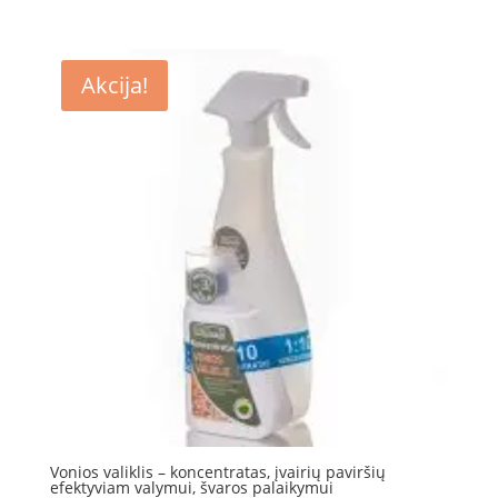
price
price
was:
is:
28.99 €.
12.99 €.
Akcija!
Vonios valiklis – koncentratas, įvairių paviršių
efektyviam valymui, švaros palaikymui