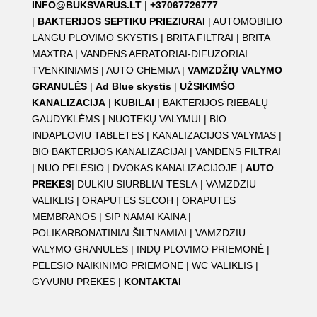
INFO@BUKSVARUS.LT
|
+37067726777
|
BAKTERIJOS SEPTIKU PRIEZIURAI
|
AUTOMOBILIO
LANGU PLOVIMO SKYSTIS
|
BRITA FILTRAI
|
BRITA
MAXTRA
|
VANDENS AERATORIAI-DIFUZORIAI
TVENKINIAMS
|
AUTO CHEMIJA
|
VAMZDŽIŲ VALYMO
GRANULĖS
|
Ad Blue skystis
|
UŽSIKIMŠO
KANALIZACIJA
|
KUBILAI
|
BAKTERIJOS RIEBALŲ
GAUDYKLĖMS
|
NUOTEKŲ VALYMUI
|
BIO
INDAPLOVIU TABLETES
|
KANALIZACIJOS VALYMAS
|
BIO BAKTERIJOS KANALIZACIJAI
|
VANDENS FILTRAI
|
NUO PELĖSIO
|
DVOKAS KANALIZACIJOJE
|
AUTO
PREKES
|
DULKIU SIURBLIAI TESLA
|
VAMZDZIU
VALIKLIS
|
ORAPUTES SECOH
|
ORAPUTES
MEMBRANOS
|
SIP NAMAI KAINA
|
POLIKARBONATINIAI ŠILTNAMIAI
|
VAMZDZIU
VALYMO GRANULES
|
INDŲ PLOVIMO PRIEMONĖ
|
PELESIO NAIKINIMO PRIEMONE
|
WC VALIKLIS
|
GYVUNU PREKES
|
KONTAKTAI