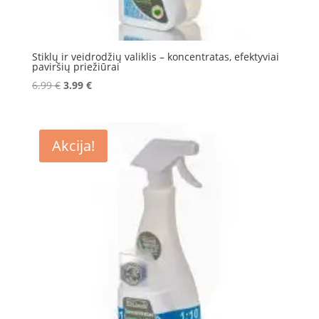
Stiklų ir veidrodžių valiklis – koncentratas, efektyviai
paviršių priežiūrai
Original
Current
6.99
€
3.99
€
price
price
was:
is:
6.99 €.
3.99 €.
Akcija!