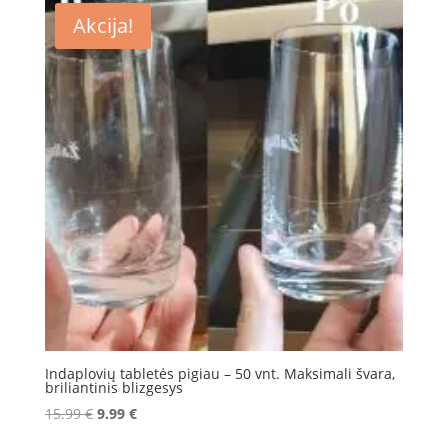
8.99 €.
5.99 €.
Akcija!
Indaplovių tabletės pigiau – 50 vnt. Maksimali švara,
briliantinis blizgesys
Original
Current
15.99
€
9.99
€
price
price