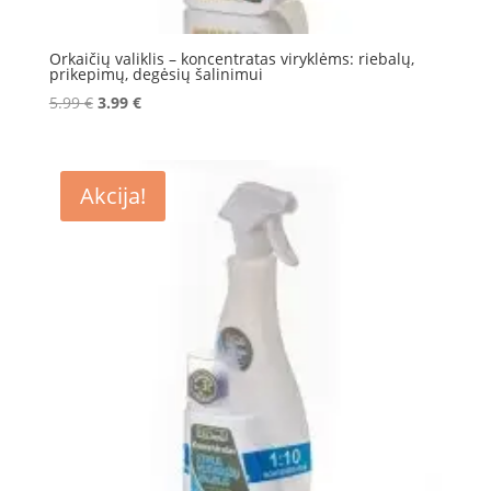
Orkaičių valiklis – koncentratas viryklėms: riebalų,
prikepimų, degėsių šalinimui
Original
Current
5.99
€
3.99
€
price
price
was:
is:
5.99 €.
3.99 €.
Akcija!