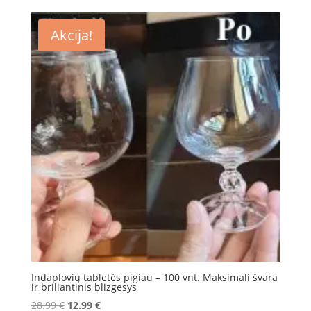
was:
is:
15.99 €.
9.99 €.
Akcija!
Indaplovių tabletės pigiau – 100 vnt. Maksimali švara
ir briliantinis blizgesys
Original
Current
28.99
€
12.99
€