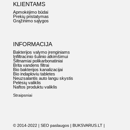
KLIENTAMS
Apmokėjimo būdai
Prekių pristatymas
Grąžinimo sąlygos
INFORMACIJA
Bakterijos valymo įrenginiams
Infiltracinio šulinio atkimšimui
Šiltnamiai polikarbonatiniai
Brita vandens filtrai
Bio bakterijos kanalizacijai
Bio indaploviu tabletes
Neuzsalantis auto langu skystis
Pelėsių valiklis
Naftos produktu valiklis
Straipsniai
© 2014-2022 |
SEO paslaugos
|
BUKSVARUS.LT
|