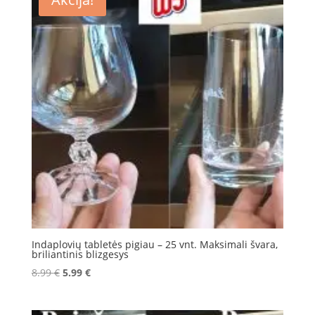
Indaplovių tabletės pigiau – 25 vnt. Maksimali švara,
briliantinis blizgesys
Original
Current
8.99
€
5.99
€
price
price
was:
is: