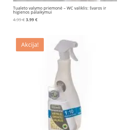
Tualeto valymo priemonė – WC valiklis: švaros ir
higienos palaikymui
Original
Current
4.99
€
3.99
€
price
price
was:
is:
4.99 €.
3.99 €.
Akcija!