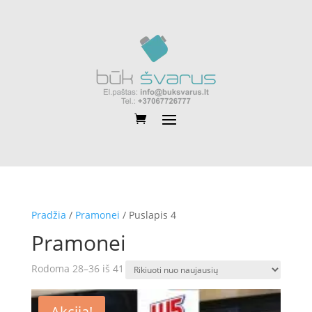
Pradžia
/
Pramonei
/ Puslapis 4
Pramonei
Rūšiuojama
Rodoma 28–36 iš 41
pagal
naujausią
Akcija!