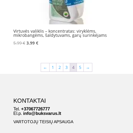
Virtuvės valiklis – koncentratas: viryklėms,
mikrobangėms, šaldytuvams, garų surinkėjams
Original
Current
5.99
€
3.99
€
price
price
was:
is:
5.99 €.
3.99 €.
←
1
2
3
4
5
→
KONTAKTAI
Tel.
+37067726777
El.p.
info@buksvarus.lt
VARTOTOJŲ TEISIŲ APSAUGA