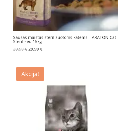
Sausas maistas sterilizuotoms katėms – ARATON Cat
Sterilised 15kg
Original
Current
39.99
€
29.99
€
price
price
was:
is:
39.99 €.
29.99 €.
Akcija!