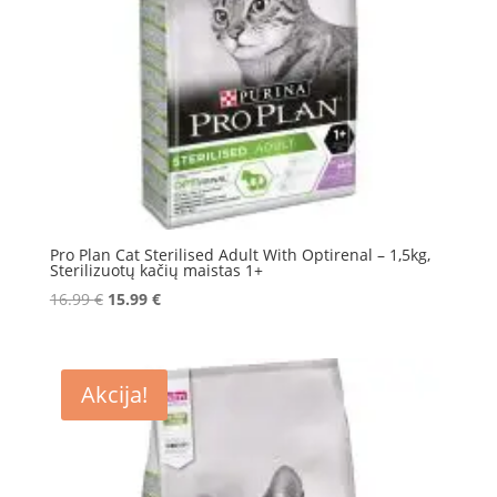
Pro Plan Cat Sterilised Adult With Optirenal – 1,5kg,
Sterilizuotų kačių maistas 1+
Original
Current
16.99
€
15.99
€
price
price
was:
is:
16.99 €.
15.99 €.
Akcija!