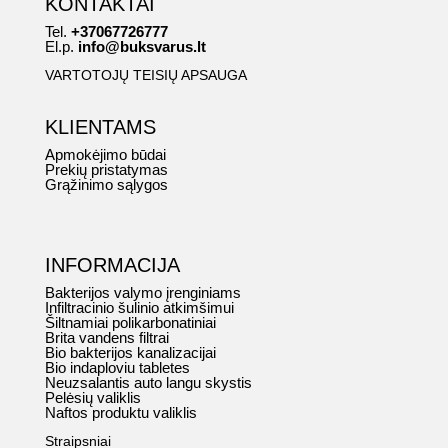
KONTAKTAI
Tel.
+37067726777
El.p.
info@buksvarus.lt
VARTOTOJŲ TEISIŲ APSAUGA
KLIENTAMS
Apmokėjimo būdai
Prekių pristatymas
Grąžinimo sąlygos
INFORMACIJA
Bakterijos valymo įrenginiams
Infiltracinio šulinio atkimšimui
Šiltnamiai polikarbonatiniai
Brita vandens filtrai
Bio bakterijos kanalizacijai
Bio indaploviu tabletes
Neuzsalantis auto langu skystis
Pelėsių valiklis
Naftos produktu valiklis
Straipsniai