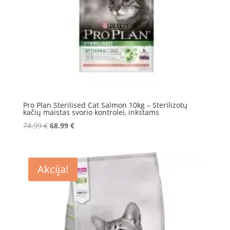
Pro Plan Sterilised Cat Salmon 10kg – Sterilizotų
kačių maistas svorio kontrolei, inkstams
Original
Current
74.99
€
68.99
€
price
price
was:
is:
74.99 €.
68.99 €.
Akcija!