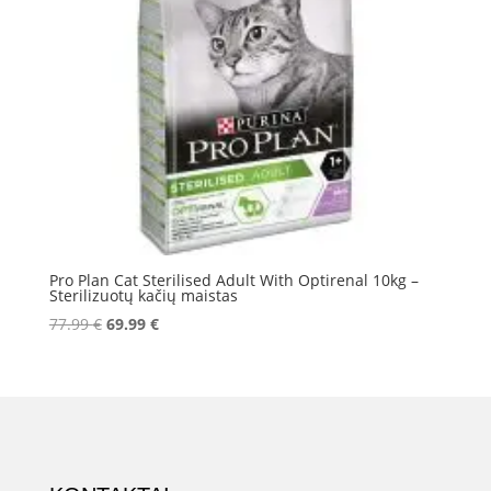
Pro Plan Cat Sterilised Adult With Optirenal 10kg –
Sterilizuotų kačių maistas
Original
Current
77.99
€
69.99
€
price
price
was:
is:
77.99 €.
69.99 €.