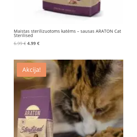
Maistas sterilizuotoms katėms – sausas ARATON Cat
Sterilised
Original
Current
6.99
€
4.99
€
price
price
was:
is:
6.99 €.
4.99 €.
Akcija!