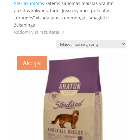
Sterilizuotoms
katėms siūlomas maistas yra itin
aukštos kokybės, todėl Jūsų mylimos pūkuotos
„draugės” visada jausis energingai, smagiai ir
žaismingai.
Rūšiuojama
Rodomi visi rezultatai: 7
pagal
naujausią
Akcija!