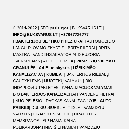
© 2014-2022 |
SEO paslaugos
|
BUKSVARUS.LT
|
INFO@BUKSVARUS.LT
|
+37067726777
|
BAKTERIJOS SEPTIKU PRIEZIURAI
|
AUTOMOBILIO
LANGU PLOVIMO SKYSTIS
|
BRITA FILTRAI
|
BRITA
MAXTRA
|
VANDENS AERATORIAI-DIFUZORIAI
TVENKINIAMS
|
AUTO CHEMIJA
|
VAMZDŽIŲ VALYMO
GRANULĖS
|
Ad Blue skystis
|
UŽSIKIMŠO
KANALIZACIJA
|
KUBILAI
|
BAKTERIJOS RIEBALŲ
GAUDYKLĖMS
|
NUOTEKŲ VALYMUI
|
BIO
INDAPLOVIU TABLETES
|
KANALIZACIJOS VALYMAS
|
BIO BAKTERIJOS KANALIZACIJAI
|
VANDENS FILTRAI
|
NUO PELĖSIO
|
DVOKAS KANALIZACIJOJE
|
AUTO
PREKES
|
DULKIU SIURBLIAI TESLA
|
VAMZDZIU
VALIKLIS
|
ORAPUTES SECOH
|
ORAPUTES
MEMBRANOS
|
SIP NAMAI KAINA
|
POLIKARBONATINIAI ŠILTNAMIAI
|
VAMZDZIU