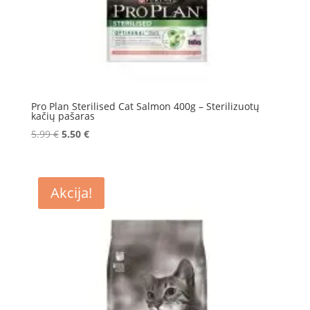
Pro Plan Sterilised Cat Salmon 400g – Sterilizuotų
kačių pašaras
Original
Current
5.99
€
5.50
€
price
price
was:
is:
5.99 €.
5.50 €.
Akcija!