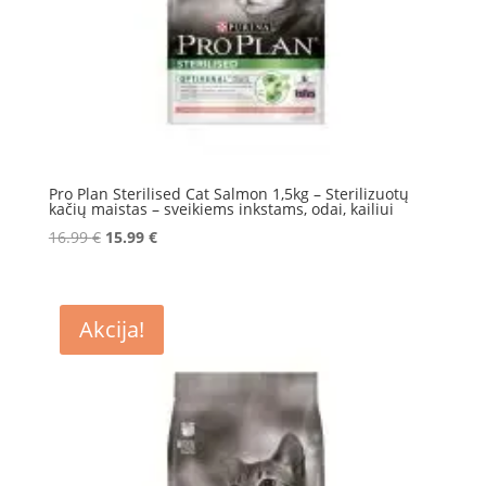
Pro Plan Sterilised Cat Salmon 1,5kg – Sterilizuotų
kačių maistas – sveikiems inkstams, odai, kailiui
Original
Current
16.99
€
15.99
€
price
price
was:
is:
16.99 €.
15.99 €.
Akcija!