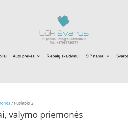
bliai
Auto prekės
Riebalų skaidymui
SIP namai
Švaro
monės
/ Puslapis 2
i, valymo priemonės