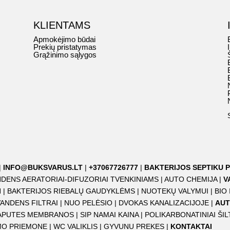
KLIENTAMS
Apmokėjimo būdai
Prekių pristatymas
Grąžinimo sąlygos
|
INFO@BUKSVARUS.LT
|
+37067726777
|
BAKTERIJOS SEPTIKU P
DENS AERATORIAI-DIFUZORIAI TVENKINIAMS
|
AUTO CHEMIJA
|
V
I
|
BAKTERIJOS RIEBALŲ GAUDYKLĖMS
|
NUOTEKŲ VALYMUI
|
BIO
VANDENS FILTRAI
|
NUO PELĖSIO
|
DVOKAS KANALIZACIJOJE
|
AUT
APUTES MEMBRANOS
|
SIP NAMAI KAINA
|
POLIKARBONATINIAI ŠIL
IMO PRIEMONE
|
WC VALIKLIS
|
GYVUNU PREKES
|
KONTAKTAI