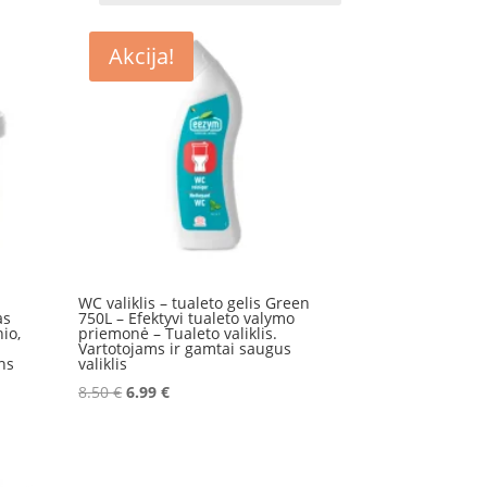
Akcija!
WC valiklis – tualeto gelis Green
as
750L – Efektyvi tualeto valymo
nio,
priemonė – Tualeto valiklis.
Vartotojams ir gamtai saugus
ns
valiklis
Original
Current
8.50
€
6.99
€
price
price
was:
is:
8.50 €.
6.99 €.