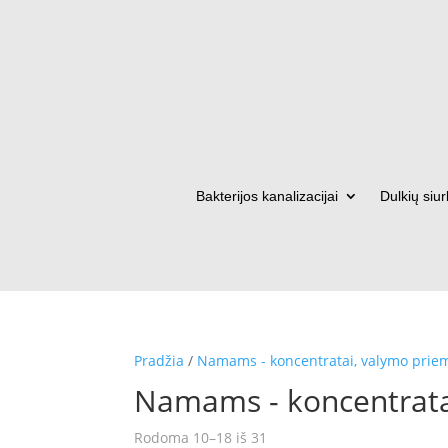
Bakterijos kanalizacijai
Dulkių siur
Pradžia
/
Namams - koncentratai, valymo prie
Namams - koncentrata
Rūšiuojama
Rodoma 10–18 iš 31