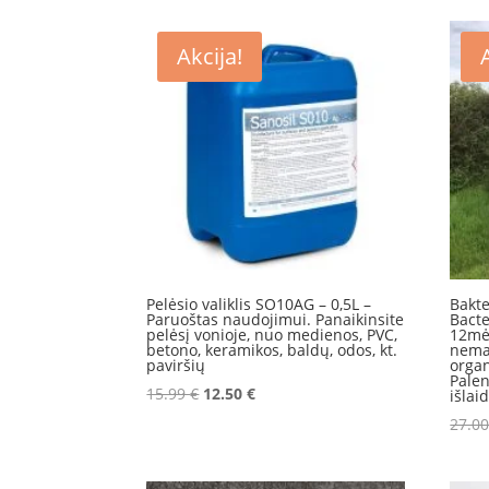
pagal
naujausią
Akcija!
Pelėsio valiklis SO10AG – 0,5L –
Bakte
Paruoštas naudojimui. Panaikinsite
Bacte
pelėsį vonioje, nuo medienos, PVC,
12mė
betono, keramikos, baldų, odos, kt.
nemal
paviršių
organ
Palen
Original
Current
15.99
€
12.50
€
išlai
price
price
27.0
was:
is:
15.99 €.
12.50 €.