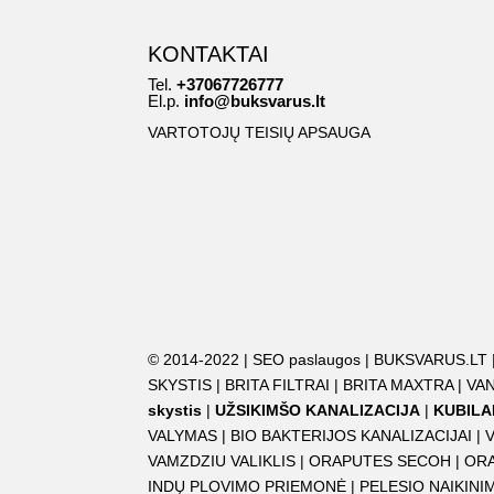
KONTAKTAI
Tel.
+37067726777
El.p.
info@buksvarus.lt
VARTOTOJŲ TEISIŲ APSAUGA
© 2014-2022 |
SEO paslaugos
|
BUKSVARUS.LT
SKYSTIS
|
BRITA FILTRAI
|
BRITA MAXTRA
|
VAN
skystis
|
UŽSIKIMŠO KANALIZACIJA
|
KUBILA
VALYMAS
|
BIO BAKTERIJOS KANALIZACIJAI
|
VAMZDZIU VALIKLIS
|
ORAPUTES SECOH
|
OR
INDŲ PLOVIMO PRIEMONĖ
|
PELESIO NAIKIN