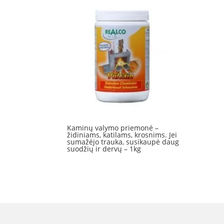
25.00 €.
23.00 €.
Kaminų valymo priemonė –
židiniams, katilams, krosnims. Jei
sumažėjo trauka, susikaupė daug
suodžių ir dervų – 1kg