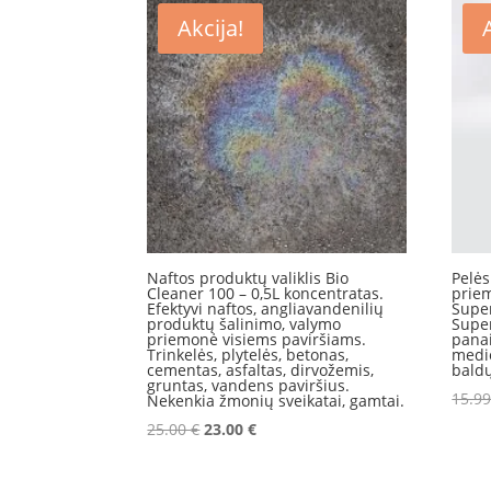
Akcija!
Naftos produktų valiklis Bio
Pelės
Cleaner 100 – 0,5L koncentratas.
prie
Efektyvi naftos, angliavandenilių
Super
produktų šalinimo, valymo
Super
priemonė visiems paviršiams.
panai
Trinkelės, plytelės, betonas,
medie
cementas, asfaltas, dirvožemis,
baldų
gruntas, vandens paviršius.
15.9
Nekenkia žmonių sveikatai, gamtai.
Original
Current
25.00
€
23.00
€
price
price
was:
is: