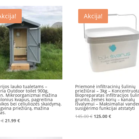
Akcija!
Akcija!
rijos lauko tualetams –
Priemonė infiltracinių šulinių
ria Outdoor toilet 900g,
priežiūrai – 3kg – Koncentruot
n. Mikroorganizmai mažina
Biopreparatas infiltracijos šuli
onius kvapus, pagreitina
grunto, žemės korių – kanalų
ikos bei celiuliozės skaidymą.
išvalymui – Maksimaliai vande
gvina priežiūrą, mažina
susigėrimo funkcijai atstatyti
das.
Original
Current
145.00
€
125.00
€
Original
Current
0
€
21.99
€
price
price
price
price
was:
is:
was:
is:
145.00 €.
125.00 €.