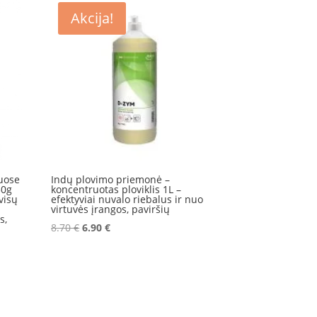
Akcija!
iuose
Indų plovimo priemonė –
50g
koncentruotas ploviklis 1L –
visų
efektyviai nuvalo riebalus ir nuo
virtuvės įrangos, paviršių
s,
Original
Current
8.70
€
6.90
€
price
price
was:
is:
8.70 €.
6.90 €.