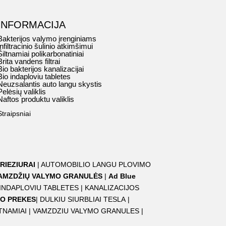
INFORMACIJA
Bakterijos valymo įrenginiams
Infiltracinio šulinio atkimšimui
Šiltnamiai polikarbonatiniai
Brita vandens filtrai
Bio bakterijos kanalizacijai
Bio indaploviu tabletes
Neuzsalantis auto langu skystis
Pelėsių valiklis
Naftos produktu valiklis
Straipsniai
RIEZIURAI
|
AUTOMOBILIO LANGU PLOVIMO
AMZDŽIŲ VALYMO GRANULĖS
|
Ad Blue
 INDAPLOVIU TABLETES
|
KANALIZACIJOS
O PREKES
|
DULKIU SIURBLIAI TESLA
|
TNAMIAI
|
VAMZDZIU VALYMO GRANULES
|