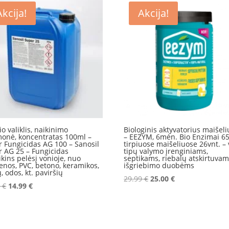
27.00 €.
21.99 €.
Akcija!
Akcija!
io valiklis, naikinimo
Biologinis aktyvatorius maišel
monė, koncentratas 100ml –
– EEZYM, 6mėn. Bio Enzimai 6
 Fungicidas AG 100 – Sanosil
tirpiuose maišeliuose 26vnt. – 
 AG 25 – Fungicidas
tipų valymo įrenginiams,
kins pelėsį vonioje, nuo
septikams, riebalų atskirtuvam
nos, PVC, betono, keramikos,
išgriebimo duobėms
, odos, kt. paviršių
Original
Current
29.99
€
25.00
€
Original
Current
9
€
14.99
€
price
price
price
price
was:
is:
was:
is:
29.99 €.
25.00 €.
15.99 €.
14.99 €.