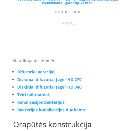
tvenkiniams – garantija 24 mėn.
Original
Current
185.00
€
165.00
€
price
price
Į krepšelį
was:
is:
185.00 €.
165.00 €.
Naudinga pasidomėti:
Difuzoriai aeracijai
;
Diskiniai difuzoriai Jager HD 270
;
Diskiniai difuzoriai Jager HD 340
;
Tvirti siltnamiai
;
Kanalizacijos bakterijos
;
Bakterijos kanalizacijos duobems
;
Orapūtės konstrukcija