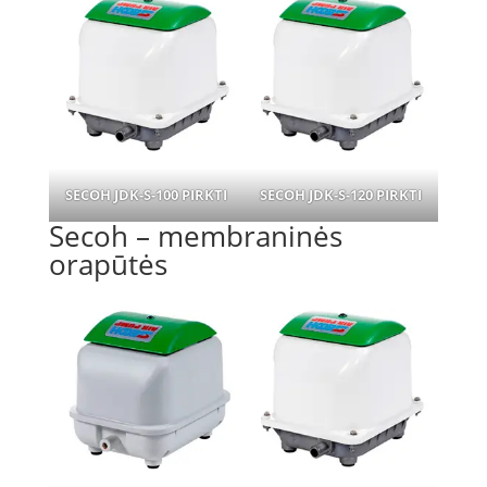
SECOH JDK-S-100
PIRKTI
SECOH JDK-S-120
PIRKTI
Secoh – membraninės
orapūtės