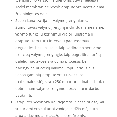
tvenkiniui, o karštomis dienomis žuvys negaišta.
Todėl membraninė Secoh oraputė yra neatsiejama
žuvininkystės dalis;
Secoh kanalizacijai ir valymo įrenginiams.
Sumontavus valymo įrenginį individualiame name,
valymo funkcijų gerinimui yra prijungiama ir
orapūtė. Tam tikru intervalu paduodamas
deguonies kiekis sukelia taip vadinamą aeravimo
principą valymo įrenginyje, taip pagreitina taršių
dalelių nuotekose skaidymo procesus bei
palengvina nuotekų valymą. Populiariausia iš
Secoh gaminių orapūtė yra EL-S-60. Jos
maksimalus slėgis yra 250 mbar, ko pilnai pakanka
optimaliam valymo įrenginių aeravimui ir darbui
užtikrinti;
Orapūtės Secoh yra naudojamos ir baseinuose, kai
sukuriami oro sūkuriai vonioje leidžia mėgautis
atpalaidavimo ar masažo procedūromis.