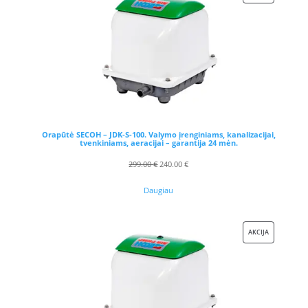
SU
NUOLAIDA
Orapūtė SECOH – JDK-S-100. Valymo įrenginiams, kanalizacijai,
tvenkiniams, aeracijai – garantija 24 mėn.
Original
Current
299.00
€
240.00
€
price
price
Daugiau
was:
is:
299.00 €.
240.00 €.
PRODUKTAS
AKCIJA
SU
NUOLAIDA