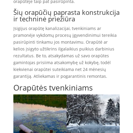
orapūtėje taip pat pasirūpinta.
Šių orapūčių paprasta konstrukcija
ir techninė priežiūra
Įsigijus orapūtę kanalizacijai, tvenkiniams ar
pramonėje vykdomų procesų įgyvendinimui tereikia
pasirūpinti tinkamu jos montavimu. Orapūtė ar
kelios įsigyto užtikrins ilgalaikius puikius darbinius
rezultatus. Be to, atsakydamas už savo orapūtes
gamintojas prisiima atsakomybę už kokybę, todėl
kiekvienai orapūtei suteikiama net 24 mėnesių
garantiją. Atliekamas ir pogarantinis remontas.
Orapūtės tvenkiniams