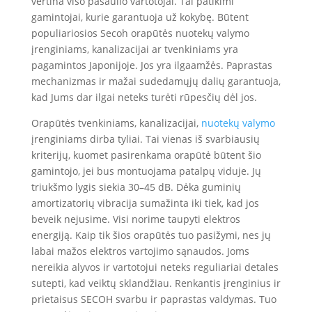
vertina viso pasaulio vartotojai. Tai patikimi
gamintojai, kurie garantuoja už kokybę. Būtent
populiariosios Secoh orapūtės nuotekų valymo
įrenginiams, kanalizacijai ar tvenkiniams yra
pagamintos Japonijoje. Jos yra ilgaamžės. Paprastas
mechanizmas ir mažai sudedamųjų dalių garantuoja,
kad Jums dar ilgai neteks turėti rūpesčių dėl jos.
Orapūtės tvenkiniams, kanalizacijai,
nuotekų valymo
įrenginiams dirba tyliai. Tai vienas iš svarbiausių
kriterijų, kuomet pasirenkama orapūtė būtent šio
gamintojo, jei bus montuojama patalpų viduje. Jų
triukšmo lygis siekia 30–45 dB. Dėka guminių
amortizatorių vibracija sumažinta iki tiek, kad jos
beveik nejusime. Visi norime taupyti elektros
energiją. Kaip tik šios orapūtės tuo pasižymi, nes jų
labai mažos elektros vartojimo sąnaudos. Joms
nereikia alyvos ir vartotojui neteks reguliariai detales
sutepti, kad veiktų sklandžiau. Renkantis įrenginius ir
prietaisus SECOH svarbu ir paprastas valdymas. Tuo