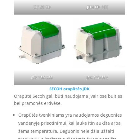
JDK 20-50
JDK 60
–
100
JDK 150-250
JDK 300-500
SECOH orapūtės JDK
Orapūtė Secoh gali būti naudojama įvairiose buities
bei pramonės erdvėse.
Orapūtės tvenkiniams yra naudojamos deguonies
vandenyje prisotinimui, kai lauke itin aukšta arba
žema temperatūra. Deguonis neleidžia užšalti