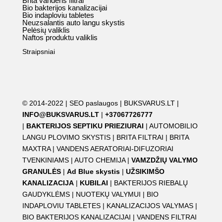
Brita vandens filtrai
Bio bakterijos kanalizacijai
Bio indaploviu tabletes
Neuzsalantis auto langu skystis
Pelėsių valiklis
Naftos produktu valiklis
Straipsniai
© 2014-2022 |
SEO paslaugos
|
BUKSVARUS.LT
|
INFO@BUKSVARUS.LT
|
+37067726777
|
BAKTERIJOS SEPTIKU PRIEZIURAI
|
AUTOMOBILIO
LANGU PLOVIMO SKYSTIS
|
BRITA FILTRAI
|
BRITA
MAXTRA
|
VANDENS AERATORIAI-DIFUZORIAI
TVENKINIAMS
|
AUTO CHEMIJA
|
VAMZDŽIŲ VALYMO
GRANULĖS
|
Ad Blue skystis
|
UŽSIKIMŠO
KANALIZACIJA
|
KUBILAI
|
BAKTERIJOS RIEBALŲ
GAUDYKLĖMS
|
NUOTEKŲ VALYMUI
|
BIO
INDAPLOVIU TABLETES
|
KANALIZACIJOS VALYMAS
|
BIO BAKTERIJOS KANALIZACIJAI
|
VANDENS FILTRAI