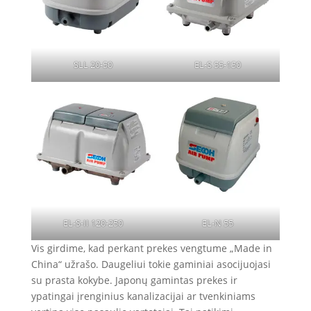
SLL 20-50
EL-S 55-150
EL-S-II 120-250
EL-N 55
Vis girdime, kad perkant prekes vengtume „Made in
China“ užrašo. Daugeliui tokie gaminiai asocijuojasi
su prasta kokybe. Japonų gamintas prekes ir
ypatingai įrenginius kanalizacijai ar tvenkiniams