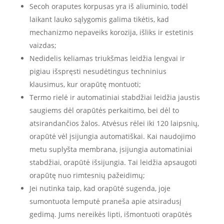
Secoh oraputes korpusas yra iš aliuminio, todėl
laikant lauko sąlygomis galima tikėtis, kad
mechanizmo nepaveiks korozija, išliks ir estetinis
vaizdas;
Nedidelis keliamas triukšmas leidžia lengvai ir
pigiau išspręsti nesudėtingus techninius
klausimus, kur orapūtę montuoti;
Termo rielė ir automatiniai stabdžiai leidžia jaustis
saugiems dėl orapūtės perkaitimo, bei dėl to
atsirandančios žalos. Atvėsus rėlei iki 120 laipsnių,
orapūtė vėl įsijungia automatiškai. Kai naudojimo
metu suplyšta membrana, įsijungia automatiniai
stabdžiai, orapūtė išsijungia. Tai leidžia apsaugoti
orapūtę nuo rimtesnių pažeidimų;
Jei nutinka taip, kad orapūtė sugenda, joje
sumontuota lemputė praneša apie atsiradusį
gedimą. Jums nereikės lipti, išmontuoti orapūtės