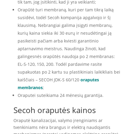
tik tam, jog įsitikinti, kad ji yra veikianti;
Orapūtė turi membraną, kuri per tam tikrą laiką
susidėvi, todėl Secoh kompanija apgalvojo ir šį
klausimą. Nebrangiai galima įsigyti membranų,
kurių kaina siekia iki 30 eurų ir nesudėtingai ją
pasikeisti pačiam arba kviesti garantinio
aptarnavimo meistrus. Naudinga žinoti, kad
galingesnės orapūtės naudoja po 2 membranas:
EL-S-120, 150, 200. Todėl pardavime rasite
supakuotas po 2 kartu su plastikiniais laikikliais bei
kaiščiais – SECOH JDK-S 60/120
oraputes
membranos
;
Oraputei suteikiama 24 mėnesių garantija.
Secoh oraputės kainos
Oraputė kanalizacijai, valymo įrenginiams ar
tvenkiniams nėra brangus ir elektrą naudojantis