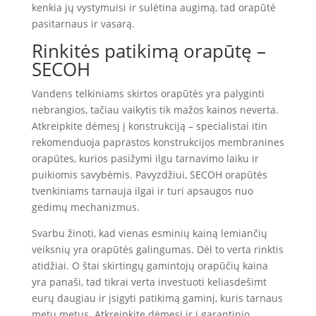
kenkia jų vystymuisi ir sulėtina augimą, tad orapūtė
pasitarnaus ir vasarą.
Rinkitės patikimą orapūtę –
SECOH
Vandens telkiniams skirtos orapūtės yra palyginti
nebrangios, tačiau vaikytis tik mažos kainos neverta.
Atkreipkite dėmesį į konstrukciją – specialistai itin
rekomenduoja paprastos konstrukcijos membranines
orapūtes, kurios pasižymi ilgu tarnavimo laiku ir
puikiomis savybėmis. Pavyzdžiui, SECOH orapūtės
tvenkiniams tarnauja ilgai ir turi apsaugos nuo
gedimų mechanizmus.
Svarbu žinoti, kad vienas esminių kainą lemiančių
veiksnių yra orapūtės galingumas. Dėl to verta rinktis
atidžiai. O štai skirtingų gamintojų orapūčių kaina
yra panaši, tad tikrai verta investuoti keliasdešimt
eurų daugiau ir įsigyti patikimą gaminį, kuris tarnaus
metų metus. Atkreipkite dėmesį ir į garantinio