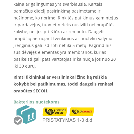
kaina ar galingumas yra svarbiausia. Kartais
pamačius didelį pasirinkimą pasimetame ir
nežinome, ko norime. Rinkitės patikimus gamintojus
ir pardavėjus, tuomet neteks nusivilti nei orapūtės
kokybe, nei jos priežiūra ar remontu. Daugelis
orapūčių aeruojant tvenkinius ar nuotekų valymo
įrenginius gali išdirbti net iki 5 metų. Pagrindinis
susidėvėjęs elementas yra membranos, kurias
pasikeisti gali pats vartotojas ir kainuoja jos nuo 20
iki 30 eurų.
Rimti ūkininkai ar verslininkai žino ką reiškia
kokybė bei patikimumas, todėl daugelis renkasi
orapūtes SECOH.
Bakterijos nuotekoms