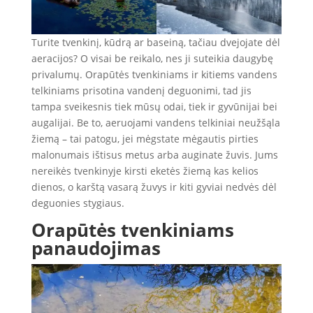
Turite tvenkinį, kūdrą ar baseiną, tačiau dvejojate dėl
aeracijos? O visai be reikalo, nes ji suteikia daugybę
privalumų. Orapūtės tvenkiniams ir kitiems vandens
telkiniams prisotina vandenį deguonimi, tad jis
tampa sveikesnis tiek mūsų odai, tiek ir gyvūnijai bei
augalijai. Be to, aeruojami vandens telkiniai neužšąla
žiemą – tai patogu, jei mėgstate mėgautis pirties
malonumais ištisus metus arba auginate žuvis. Jums
nereikės tvenkinyje kirsti eketės žiemą kas kelios
dienos, o karštą vasarą žuvys ir kiti gyviai nedvės dėl
deguonies stygiaus.
Orapūtės tvenkiniams
panaudojimas