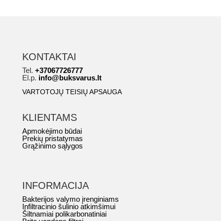
KONTAKTAI
Tel.
+37067726777
El.p.
info@buksvarus.lt
VARTOTOJŲ TEISIŲ APSAUGA
KLIENTAMS
Apmokėjimo būdai
Prekių pristatymas
Grąžinimo sąlygos
INFORMACIJA
Bakterijos valymo įrenginiams
Infiltracinio šulinio atkimšimui
Šiltnamiai polikarbonatiniai