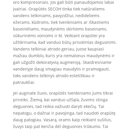
oro kompresoriais. Jos gali būti panaudojamos labai
įvairiai. Orapūtės SECOH tinka tiek natūraliems
vandens telkiniams, pavyzdžiui, nedideliems
ežerams, kūdroms, tiek tvenkiniams ar iškastiems
baseinėliams, maudynėms skirtiems baseinams,
sūkurinėms vonioms ir kt. Veikiant orapūtei yra
užtikrinama, kad vanduo būtų prisotintas deguonimi.
Vandens telkiniai atrodo geriau, juose kaupiasi
mažiau dumblo, kuris yra nemalonus maudynėms ir
gali užgožti dekoratyvią augmeniją. Skaidresniame
vandenyje daug smagiau maudytis ir pramogauti,
toks vandens telkinys atrodo estetiškiau ir
patraukliai.
Jei auginate žuvis, orapūtės tvenkiniams jums tikrai
prireiks. Žiemą, kai vanduo užšąla, žuvims stinga
deguonies, tad reikia važiuoti daryti ekečių. Tai
nepatogu, o dažnai ir pavojinga, tad naudoti orapūtę
daug patogiau. Vasarą, orams kaip reikiant sušilus,
žuvys taip pat kenčia dėl deguonies trūkumo. Tai