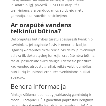
laikotarpio ilgį, pavyzdžiui, SECOH orapūtės
tvenkiniams yra parduodamos su dviejų metų
garantija, o tai suteikia pasitikėjimo.
Ar orapūtė vandens
telkiniui būtina?
Dėl orapūtės būtinybės turėtų apsispręsti tvenkinio
savininkas. Jei auginate žuvis ir nenorite, kad jos
išgaištų – orapūtės tikrai reikia. Vis dėlto jei tvenkinys
atlieka tik dekoratyvinę funkciją, orapūtė nėra būtina,
tačiau pasirenkite skirti daugiau dėmesio priežiūrai:
kad vanduo atrodytų gražiai, reikės valyti dumblius,
nuo kurių kaupimosi orapūtės tvenkiniams puikiai
apsaugo.
Bendra informacija
Rinkoje siūloma labai daug įvairiausių gamintojų ir
modelių orapūčių. Šis ganėtinai paprastas įrenginys
palengvina daugelio tvenkinių ar baseinų priežiūrą.