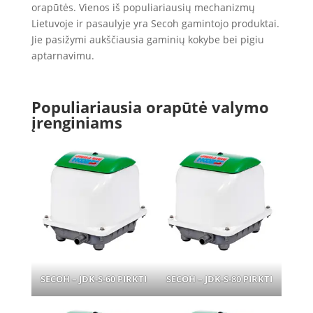
orapūtės. Vienos iš populiariausių mechanizmų
Lietuvoje ir pasaulyje yra Secoh gamintojo produktai.
Jie pasižymi aukščiausia gaminių kokybe bei pigiu
aptarnavimu.
Populiariausia orapūtė valymo
įrenginiams
SECOH – JDK-S-60
PIRKTI
SECOH – JDK-S-80
PIRKTI