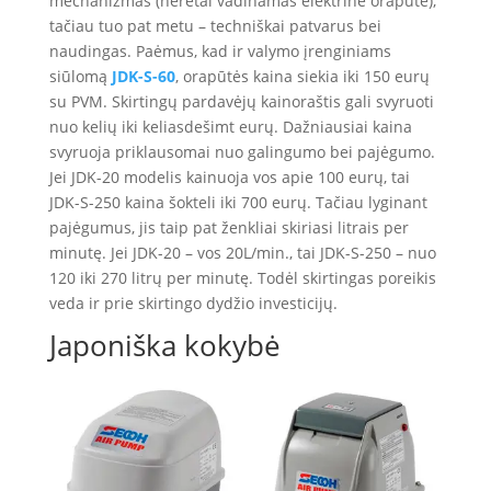
mechanizmas (neretai vadinamas elektrine orapūte),
tačiau tuo pat metu – techniškai patvarus bei
naudingas. Paėmus, kad ir valymo įrenginiams
siūlomą
JDK-S-60
, orapūtės kaina siekia iki 150 eurų
su PVM. Skirtingų pardavėjų kainoraštis gali svyruoti
nuo kelių iki keliasdešimt eurų. Dažniausiai kaina
svyruoja priklausomai nuo galingumo bei pajėgumo.
Jei JDK-20 modelis kainuoja vos apie 100 eurų, tai
JDK-S-250 kaina šokteli iki 700 eurų. Tačiau lyginant
pajėgumus, jis taip pat ženkliai skiriasi litrais per
minutę. Jei JDK-20 – vos 20L/min., tai JDK-S-250 – nuo
120 iki 270 litrų per minutę. Todėl skirtingas poreikis
veda ir prie skirtingo dydžio investicijų.
Japoniška kokybė