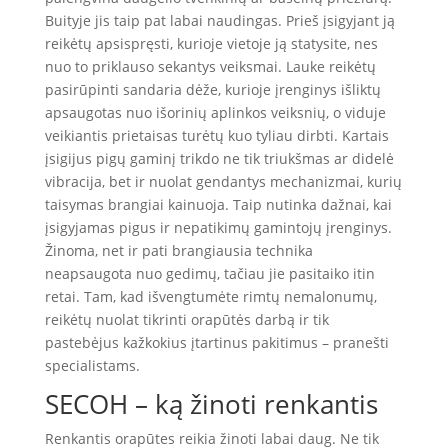
Buityje jis taip pat labai naudingas. Prieš įsigyjant ją
reikėtų apsispręsti, kurioje vietoje ją statysite, nes
nuo to priklauso sekantys veiksmai. Lauke reikėtų
pasirūpinti sandaria dėže, kurioje įrenginys išliktų
apsaugotas nuo išorinių aplinkos veiksnių, o viduje
veikiantis prietaisas turėtų kuo tyliau dirbti. Kartais
įsigijus pigų gaminį trikdo ne tik triukšmas ar didelė
vibracija, bet ir nuolat gendantys mechanizmai, kurių
taisymas brangiai kainuoja. Taip nutinka dažnai, kai
įsigyjamas pigus ir nepatikimų gamintojų įrenginys.
Žinoma, net ir pati brangiausia technika
neapsaugota nuo gedimų, tačiau jie pasitaiko itin
retai. Tam, kad išvengtumėte rimtų nemalonumų,
reikėtų nuolat tikrinti orapūtės darbą ir tik
pastebėjus kažkokius įtartinus pakitimus – pranešti
specialistams.
SECOH – ką žinoti renkantis
Renkantis orapūtes reikia žinoti labai daug. Ne tik