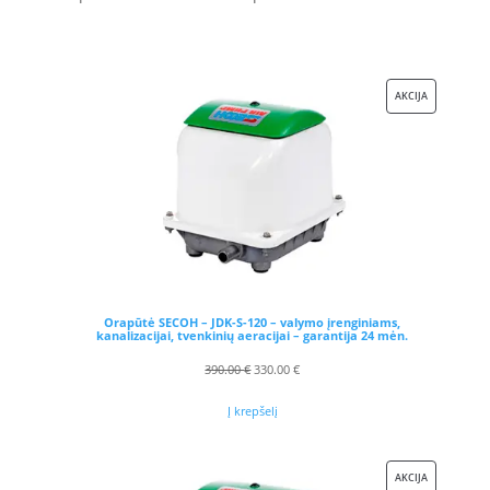
PRODUKTAS
AKCIJA
SU
NUOLAIDA
Orapūtė SECOH – JDK-S-120 – valymo įrenginiams,
kanalizacijai, tvenkinių aeracijai – garantija 24 mėn.
Original
Current
390.00
€
330.00
€
price
price
Į krepšelį
was:
is:
390.00 €.
330.00 €.
PRODUKTAS
AKCIJA