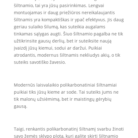
šiltnamio, tai yra jūsų pasirinkimas. Lengvai
montuojamas ir daug priežiūros nereikalaujantis
šiltnamis yra kompaktiškas ir ypač efektyvus. Jis daug
geriau sulaiko šilumą, kas suteikia augalams
tinkamas sąlygas augti. Šiuo šiltnamio pagalba ne tik
užtikrinsite gausų derlių, bet ir suteiksite naują
įvaizdį jūsų kiemui, sodui ar daržui. Puikiai
atrodantis, modernus šiltnamis nekliudys akių, o tik
suteiks savotiško žavesio.
Modernūs laisvalaikio polikarbonatiniai šiltnamiai
puikiai tiks jūsų kieme ar sode. Tai suteiks jums ne
tik malonų užsiėmimą, bet ir maistingų gėrybių
gausą.
Taigi, renkantis polikarbonatinį šiltnamį svarbu žinoti
savo žemės sklypo plotą, kurį galite skirti šiltnamio