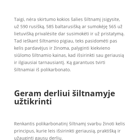
Taigi, nėra skirtumo kokios šalies šiltnamį įsigysite,
už 590 rusišką, 585 baltarusišką ar sumokėję 565 už
lietuvišką privalėsite dar susimokėti ir už pristatymą.
Tad ieškant šiltnamio pigiau, teks pasidomėti pas
kelis pardavėjus ir žinoma, palyginti kiekvieno
siūlomo šiltnamio kainas, kad išsirinkti sau geriausią
ir ilgiausiai tarnausiantį. Ką garantuos tvirti
šiltnamiai iš polikarbonato.
Geram derliui šiltnamyje
užtikrinti
Renkantis polikarbonatinį šiltnamį svarbu žinoti kelis
principus, kurie leis išsirinkti geriausią, praktišką ir
užauginti gausų derlių.