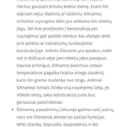
iškritus gausiam kritulių kiekiui žiemą. Esant itin
stipriam vėjui, šlaitinių ar lašelinių šiltnamių
viršutinė sujungimo dalis yra veikiama itin didelių
jėgų. Dėl šios priežasties į konstrukciją per
sujungimus gali patekti vanduo, kas ateityje veda
prie pelėsio ar nešvarumų susikaupimo
konstrukcijoje. Arkinis šiltnamis yra aptakus, todėl
net ir didžiausi vėjai jam nekelia jokio pavojaus.
Gausiai prisnigus, šiltnamio paviršius, vidaus
temperatūros pagalba tirpina sniego sluoksnį,
kuris itin greitai nuslenka nuo stogo. Arkiniai
šiltnamiai tvirtais išlieka visą naudojimo laiką. Jei
ieškote tvirtų, tokia konstrukcija Jums bus
geriausias pasirinkimas;
Šiltnamių pavadinimų Lietuvoje galima rasti įvairių,
nors visi šiltnamiai atlieka tas pačias funkcijas.
MINI, Klasika, Stipruolis, Gaspadorius ir kiti