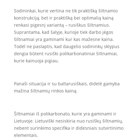
Sodininkai, kurie vertina ne tik praktišką šiltnamio
konstrukciją, bet ir praktišką bei optimalią kainą
renkasi pigesnį variantą – rusiškus šiltnamius.
Suprantama, kad šalyje, kurioje tiek darbo jėgos
šiltnamiai yra gaminami kur kas mažesne kaina.
Todėl ne paslaptis, kad daugelio sodininkų sklypus
dengia būtent rusiški polikarbonatiniai šiltnamiai,
kurie kainuoja pigiau.
Panaši situacija ir su baltarusiškais, didelė gamyba
mažina šiltnamių rinkos kainą.
Šiltnamiai iš polikarbonato, kurie yra gaminami ir
Lietuvoje. Lietuviški nesiskiria nuo rusiškų šiltnamių,
nebent surinkimo specifika ir didesniais sutvirtinimo
elementais.