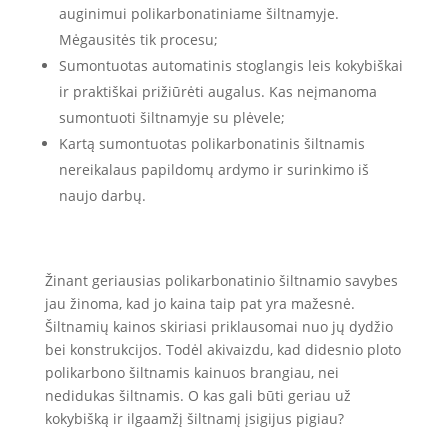
auginimui polikarbonatiniame šiltnamyje.
Mėgausitės tik procesu;
Sumontuotas automatinis stoglangis leis kokybiškai
ir praktiškai prižiūrėti augalus. Kas neįmanoma
sumontuoti šiltnamyje su plėvele;
Kartą sumontuotas polikarbonatinis šiltnamis
nereikalaus papildomų ardymo ir surinkimo iš
naujo darbų.
Žinant geriausias polikarbonatinio šiltnamio savybes
jau žinoma, kad jo kaina taip pat yra mažesnė.
Šiltnamių kainos skiriasi priklausomai nuo jų dydžio
bei konstrukcijos. Todėl akivaizdu, kad didesnio ploto
polikarbono šiltnamis kainuos brangiau, nei
nedidukas šiltnamis. O kas gali būti geriau už
kokybišką ir ilgaamžį šiltnamį įsigijus pigiau?