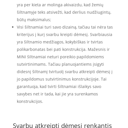
yra per kieta ar molinga akivaizdu, kad žemių
šiltnamyje teks atsivežti, kad derlius nudžiugintų,
būtų maksimalus;
Visi šiltnamiai turi savo dizainą, tačiau tai nėra tas
kriterijus į kurį svarbu kreipti dėmesį. Svarbiausia
yra šiltnamio medžiagos, kokybiškas ir tvirtas
polikarbonatas bei pati konstrukcija. Mažesnis ir
MINI šiltnamiai neturi poreikio papildomiems
sutvirtinimams. Tačiau planuojantiems įsigyti
didesnį šiltnamį tvirtuolį svarbu atkreipti dėmesį į
jo papildomus sutvirtinimus konstrukcijoje. Tai
garantuoja, kad tvirti šiltnamiai išlaikys savo
savybes net ir tada, kai jie yra surenkamos
konstrukcijos.
Svarbu atkreipti dėmesį renkantis