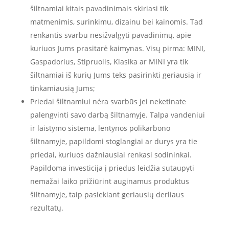
šiltnamiai kitais pavadinimais skiriasi tik
matmenimis, surinkimu, dizainu bei kainomis. Tad
renkantis svarbu nesižvalgyti pavadinimų, apie
kuriuos Jums prasitarė kaimynas. Visų pirma: MINI,
Gaspadorius, Stipruolis, Klasika ar MINI yra tik
šiltnamiai iš kurių Jums teks pasirinkti geriausią ir
tinkamiausią Jums;
Priedai šiltnamiui nėra svarbūs jei neketinate
palengvinti savo darbą šiltnamyje. Talpa vandeniui
ir laistymo sistema, lentynos polikarbono
šiltnamyje, papildomi stoglangiai ar durys yra tie
priedai, kuriuos dažniausiai renkasi sodininkai.
Papildoma investicija į priedus leidžia sutaupyti
nemažai laiko prižiūrint auginamus produktus
šiltnamyje, taip pasiekiant geriausių derliaus
rezultatų.