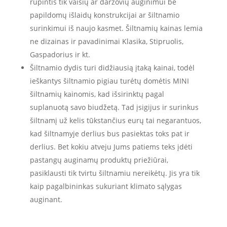
rūpintis tik vaisių ar daržovių auginimui be
papildomų išlaidų konstrukcijai ar šiltnamio
surinkimui iš naujo kasmet. Šiltnamių kainas lemia
ne dizainas ir pavadinimai Klasika, Stipruolis,
Gaspadorius ir kt.
Šiltnamio dydis turi didžiausią įtaką kainai, todėl
ieškantys šiltnamio pigiau turėtų domėtis MINI
šiltnamių kainomis, kad išsirinktų pagal
suplanuotą savo biudžetą. Tad įsigijus ir surinkus
šiltnamį už kelis tūkstančius eurų tai negarantuos,
kad šiltnamyje derlius bus pasiektas toks pat ir
derlius. Bet kokiu atveju Jums patiems teks įdėti
pastangų auginamų produktų priežiūrai,
pasiklausti tik tvirtu šiltnamiu nereikėtų. Jis yra tik
kaip pagalbininkas sukuriant klimato sąlygas
auginant.