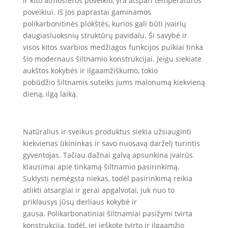
ir kito atmosferos poveikio, yra atspari temperatūros
poveikiui. Iš jos paprastai gaminamos
polikarbonitinės plokštės, kurios gali būti įvairių
daugiasluoksnių struktūrų pavidalu. Ši savybė ir
visos kitos svarbios medžiagos funkcijos puikiai tinka
šio modernaus šiltnamio konstrukcijai. Jeigu siekiate
aukštos kokybės ir ilgaamžiškumo, tokio
pobūdžio šiltnamis suteiks jums malonumą kiekvieną
dieną, ilgą laiką.
Natūralius ir sveikus produktus siekia užsiauginti
kiekvienas ūkininkas ir savo nuosavą darželį turintis
gyventojas. Tačiau dažnai galvą apsunkina įvairūs
klausimai apie tinkamą šiltnamio pasirinkimą.
Suklysti nemėgsta niekas, todėl pasirinkimą reikia
atlikti atsargiai ir gerai apgalvotai, juk nuo to
priklausys jūsų derliaus kokybė ir
gausa. Polikarbonatiniai šiltnamiai pasižymi tvirta
konstrukcija, todėl, jei ieškote tvirto ir ilgaamžio