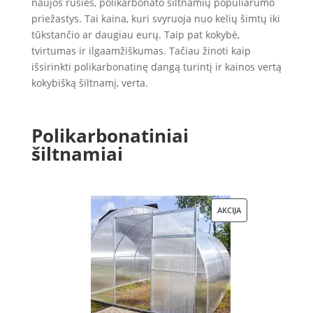
naujos rūšies, polikarbonato šiltnamių populiarumo
priežastys. Tai kaina, kuri svyruoja nuo kelių šimtų iki
tūkstančio ar daugiau eurų. Taip pat kokybė,
tvirtumas ir ilgaamžiškumas. Tačiau žinoti kaip
išsirinkti polikarbonatinę dangą turintį ir kainos vertą
kokybišką šiltnamį, verta.
Polikarbonatiniai
šiltnamiai
PRODUKTAS
AKCIJA
SU
NUOLAIDA