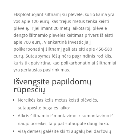
Eksploatuojant šiltnamį su plėvele, kurio kaina yra
vos apie 120 eurų, kas trejus metus tenka keisti
plėvelę. Ir jei imant 20 metų laikotarpį, plėvele
dengto šiltnamio plėvelės keitimas privers išleisti
apie 700 eurų. Vienkartinė investicija į
polikarbonatinį šiltnamį gali atsieiti apie 450-580
eurų. Sutaupymas lėšų nėra pagrindinis rodiklis,
kuris tik patvirtina, kad polikarbonatiniai šiltnamiai
yra geriausias pasirinkimas.
Išvengsite papildomų
rūpesčių
Nereikės kas kelis metus keisti plėvelės,
sutaupysite begales laiko;
Atkris šiltnamio išmontavimo ir sumontavimo iš
naujo poreikis, taip pat sutaupote daug laiko;
Visą dėmesį galėsite skirti augalų bei daržovių