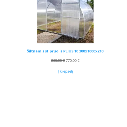
NUOLAIDA
Šiltnamis stipruolis PLIUS 10 300x1000x210
Original
Current
860.00
€
770.00
€
price
price
Į krepšelį
was:
is:
860.00 €.
770.00 €.