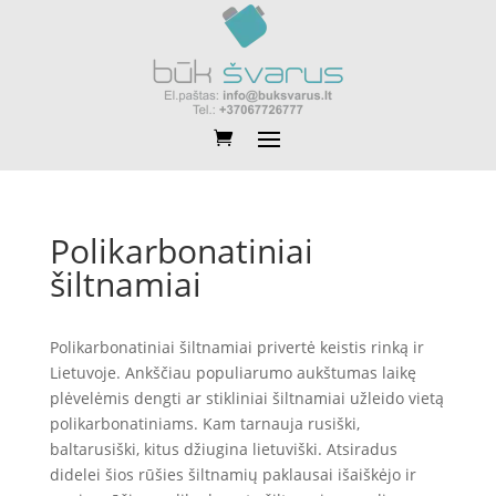
Polikarbonatiniai
šiltnamiai
Polikarbonatiniai šiltnamiai privertė keistis rinką ir
Lietuvoje. Ankščiau populiarumo aukštumas laikę
plėvelėmis dengti ar stikliniai šiltnamiai užleido vietą
polikarbonatiniams. Kam tarnauja rusiški,
baltarusiški, kitus džiugina lietuviški. Atsiradus
didelei šios rūšies šiltnamių paklausai išaiškėjo ir