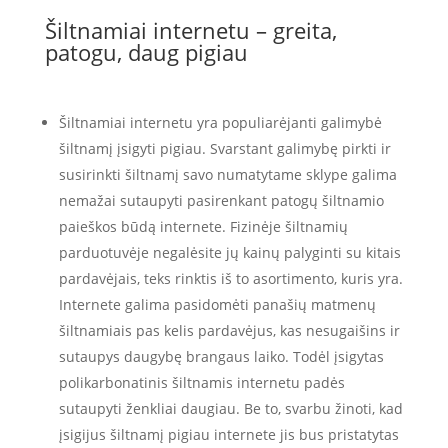
Šiltnamiai internetu – greita,
patogu, daug pigiau
Šiltnamiai internetu yra populiarėjanti galimybė
šiltnamį įsigyti pigiau. Svarstant galimybę pirkti ir
susirinkti šiltnamį savo numatytame sklype galima
nemažai sutaupyti pasirenkant patogų šiltnamio
paieškos būdą internete. Fizinėje šiltnamių
parduotuvėje negalėsite jų kainų palyginti su kitais
pardavėjais, teks rinktis iš to asortimento, kuris yra.
Internete galima pasidomėti panašių matmenų
šiltnamiais pas kelis pardavėjus, kas nesugaišins ir
sutaupys daugybę brangaus laiko. Todėl įsigytas
polikarbonatinis šiltnamis internetu padės
sutaupyti ženkliai daugiau. Be to, svarbu žinoti, kad
įsigijus šiltnamį pigiau internete jis bus pristatytas