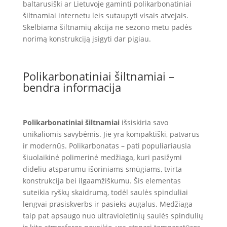
baltarusiški ar Lietuvoje gaminti polikarbonatiniai
šiltnamiai internetu leis sutaupyti visais atvejais.
Skelbiama šiltnamių akcija ne sezono metu padės
norimą konstrukciją įsigyti dar pigiau.
Polikarbonatiniai šiltnamiai –
bendra informacija
Polikarbonatiniai šiltnamiai
išsiskiria savo
unikaliomis savybėmis. Jie yra kompaktiški, patvarūs
ir modernūs. Polikarbonatas – pati populiariausia
šiuolaikinė polimerinė medžiaga, kuri pasižymi
dideliu atsparumu išoriniams smūgiams, tvirta
konstrukcija bei ilgaamžiškumu. Šis elementas
suteikia ryškų skaidrumą, todėl saulės spinduliai
lengvai prasiskverbs ir pasieks augalus. Medžiaga
taip pat apsaugo nuo ultravioletinių saulės spindulių