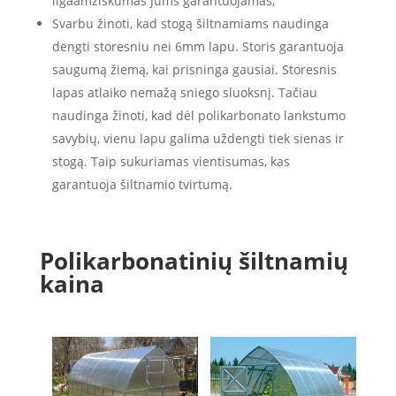
ilgaamžiškumas Jums garantuojamas;
Svarbu žinoti, kad stogą šiltnamiams naudinga
dengti storesniu nei 6mm lapu. Storis garantuoja
saugumą žiemą, kai prisninga gausiai. Storesnis
lapas atlaiko nemažą sniego sluoksnį. Tačiau
naudinga žinoti, kad dėl polikarbonato lankstumo
savybių, vienu lapu galima uždengti tiek sienas ir
stogą. Taip sukuriamas vientisumas, kas
garantuoja šiltnamio tvirtumą.
Polikarbonatinių šiltnamių
kaina