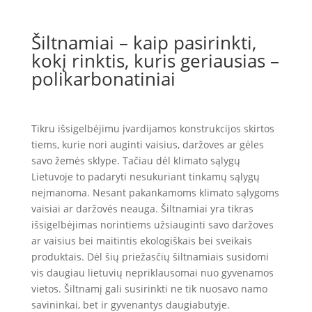
Šiltnamiai – kaip pasirinkti,
kokį rinktis, kuris geriausias –
polikarbonatiniai
Tikru išsigelbėjimu įvardijamos konstrukcijos skirtos
tiems, kurie nori auginti vaisius, daržoves ar gėles
savo žemės sklype. Tačiau dėl klimato sąlygų
Lietuvoje to padaryti nesukuriant tinkamų sąlygų
neįmanoma. Nesant pakankamoms klimato sąlygoms
vaisiai ar daržovės neauga. Šiltnamiai yra tikras
išsigelbėjimas norintiems užsiauginti savo daržoves
ar vaisius bei maitintis ekologiškais bei sveikais
produktais. Dėl šių priežasčių šiltnamiais susidomi
vis daugiau lietuvių nepriklausomai nuo gyvenamos
vietos. Šiltnamį gali susirinkti ne tik nuosavo namo
savininkai, bet ir gyvenantys daugiabutyje.