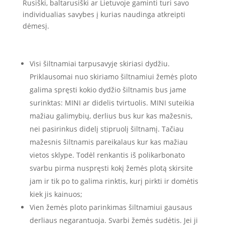
Rusiški, baltarusiški ar Lietuvoje gaminti turi savo
individualias savybes į kurias naudinga atkreipti
dėmesį.
Visi šiltnamiai tarpusavyje skiriasi dydžiu.
Priklausomai nuo skiriamo šiltnamiui žemės ploto
galima spręsti kokio dydžio šiltnamis bus jame
surinktas: MINI ar didelis tvirtuolis. MINI suteikia
mažiau galimybių, derlius bus kur kas mažesnis,
nei pasirinkus didelį stipruolį šiltnamį. Tačiau
mažesnis šiltnamis pareikalaus kur kas mažiau
vietos sklype. Todėl renkantis iš polikarbonato
svarbu pirma nuspręsti kokį žemės plotą skirsite
jam ir tik po to galima rinktis, kurį pirkti ir domėtis
kiek jis kainuos;
Vien žemės ploto parinkimas šiltnamiui gausaus
derliaus negarantuoja. Svarbi žemės sudėtis. Jei ji