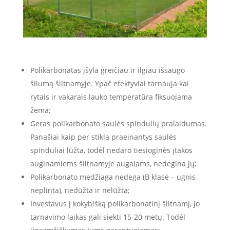
Polikarbonatas įšyla greičiau ir ilgiau išsaugo
šilumą šiltnamyje. Ypač efektyviai tarnauja kai
rytais ir vakarais lauko temperatūra fiksuojama
žema;
Geras polikarbonato saulės spindulių pralaidumas.
Panašiai kaip per stiklą praeinantys saulės
spinduliai lūžta, todėl nedaro tiesioginės įtakos
auginamiems šiltnamyje augalams, nedegina jų;
Polikarbonato medžiaga nedega (B klasė – ugnis
neplinta), nedūžta ir nelūžta;
Investavus į kokybišką polikarbonatinį šiltnamį, jo
tarnavimo laikas gali siekti 15-20 metų. Todėl