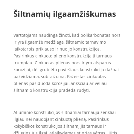
Šiltnamių ilgaamžiškumas
Vartotojams naudinga žinoti, kad polikarbonatas nors
ir yra ilgaamžė medžiaga, šiltnamio tarnavimo
laikotarpis priklauso ir nuo jo konstrukcijos.
Pasirinkus cinkuoto plieno konstrukciją ji tarnaus
trumpiau. Cinkuotas plienas nors ir yra atsparus
korozijai, dėl grublėto paviršiaus konstrukcija dažnai
pažeidžiama, subraižoma. Pažeistas cinkuotas
plienas pasiduoda korozijai, ankščiau ar vėliau
šiltnamio konstrukcija pradeda rūdyti.
Aliuminio konstrukcijos šiltnamiai tarnauja ženkliai
ilgiau nei naudojant cinkuotą plieną. Pasirinkus
kokybiškos konstrukcijos šiltnamį jis tarnaus ir
džiugins Jus ilgai, atlaikydamas stiprias vėtras, liūtis