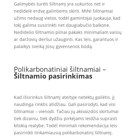
Galimybės turėti šiltnamį yra sukurtos net ir
nedidelė erdvę galintiems skirti. MINI šiltnamiai
užims nedaug vietos, todėl gamintojai juokauja, kad
tokį galima susirinkti net daugiabučio balkone.
Nedidelio šiltnamio pilnai pakaks minimaliam vaisių
ar daržovių derliui užauginti. Kas leis, garantuos ir
palaikys sveiką Jūsų gyvensenos būdą.
Polikarbonatiniai šiltnamiai –
Šiltnamio pasirinkimas
Kad išsirinkus šiltnamį ateityje netektų gailėtis, jį
naudinga rinktis atidžiau. Gali pasirodyti, kad visi
šiltnamiai – vienodi. Tačiau jų akivaizdūs skirtumai
tiek dizainu, tiek dydžiu pirkėjams leidžia suprasti
kitokią realybe. Todėl minimali rekomendacija leis
pasirinkti tinkamiausią polikarbonatinį šiltnamį.