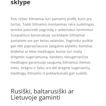
sklype
Šios rūšies šiltnamiai turi pamatinį profilį, kuris yra
tvirtas. Todėl šiltnamio montavimas nėra sudėtingas,
tereikia pasirinkti pagrindą ir ankeriukus tvirtinimui.
Susipažinus konstrukcija, surenkami šiltnamiai
pastatomi vos per kelias valandas. Pagrindui puikiai
gali tikti paprasčiausios šaligatvio plytelės, borteliai,
blokeliai ar kitos medžiagos, kurios turi mažą
drėgmės sugeriamumą. Vandens nesugeriančios
medžiagos garantuoja saugumą šiltnamiui žiemos
metu. Drėgnu ir šaltu oru dėl drėgmę sugeriančių
medžiagų šiltnamis iš polikarbonato gali suskilti.
Rusiški, baltarusiški ar
Lietuvoje gaminti