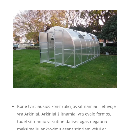
Kone tvirčiausios konstrukcijos šiltnamiai Lietuvoje
yra Arkiniai. Arkiniai šiltnamiai yra ovalo formos,
todėl šiltnamio viršutinė dalis/stogas negauna
maksimalių apkrovimų esant stipriam vėjui ar