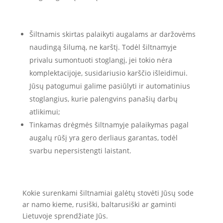
Šiltnamis skirtas palaikyti augalams ar daržovėms
naudingą šilumą, ne karštį. Todėl šiltnamyje
privalu sumontuoti stoglangį, jei tokio nėra
komplektacijoje, susidariusio karščio išleidimui.
Jūsų patogumui galime pasiūlyti ir automatinius
stoglangius, kurie palengvins panašių darbų
atlikimui;
Tinkamas drėgmės šiltnamyje palaikymas pagal
augalų rūšį yra gero derliaus garantas, todėl
svarbu nepersistengti laistant.
Kokie surenkami šiltnamiai galėtų stovėti Jūsų sode
ar namo kieme, rusiški, baltarusiški ar gaminti
Lietuvoje sprendžiate Jūs.