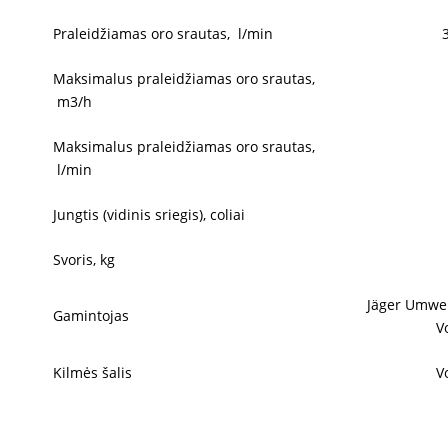
Praleidžiamas oro srautas, l/min
Maksimalus praleidžiamas oro srautas,
m3/h
Maksimalus praleidžiamas oro srautas,
l/min
Jungtis (vidinis sriegis), coliai
Svoris, kg
Jäger Umwe
Gamintojas
V
Kilmės šalis
V