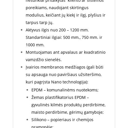
nesunkiai pritaikytas kliento ar sistemos
poreikiams, naudojant skirtingus
modulius, keičiant jų kiekį ir ilgį, plyšius ir
tarpus tarp jų.
Aktyvus ilgis nuo 200 – 1200 mm.
Standartiniai ilgiai: 500 mm., 750 mm. ir
1000 mm.
Montuojamas ant apvalaus ar kvadratinio
vamzdžio sienelės.
Įvairios membranos medžiagos (gali būti
su apsauga nuo paviršiaus užsiteršimo,
kuri pagrįsta Nano technologija):
EPDM – komunalinėms nuotekoms;
Žemas plastifikatorius EPDM –
gyvulinės kilmės produktų perdirbime,
maisto perdirbime, gėrimų gamyboje;
Silikono – popieriaus ir chemijos
pramonėje;