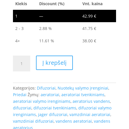
Kiekis
Discount (%)
Vnt. kaina
1
—
42.99
€
2 - 3
2.88 %
41.75
€
4+
11.61 %
38.00
€
produkto
Į krepšelį
kiekis:
Vamzdiniai
difuzoriai
Jager
Kategorijos:
Difuzoriai
,
Nuotekų valymo įrenginiai
,
1000-
Priedai
Žymų:
aeratoriai
,
aeratoriai tvenkiniams
,
65
aeratoriai valymo irenginiams
,
aeratorius vandens
,
TD
difuzoriai
,
difuzoriai tvenkiniams
,
difuzoriai valymo
-
irenginiams
,
jager difuzoriai
,
vamzdiniai aeratoriai
,
Vandens
vamzdiniai difuzoriai
,
vandens aeratoriai
,
vandens
aeratoriai
aeratorius