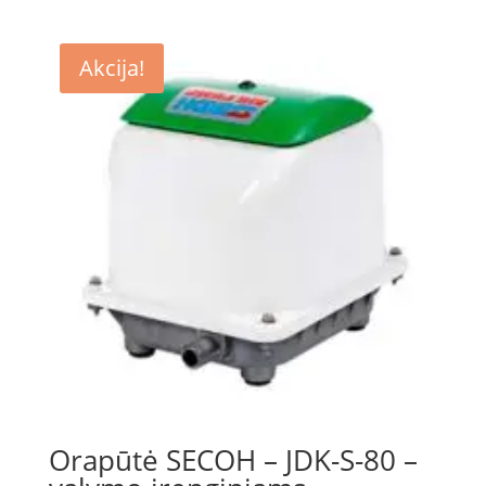
was:
is:
390.00 €.
330.00 €.
Akcija!
Orapūtė SECOH – JDK-S-80 –