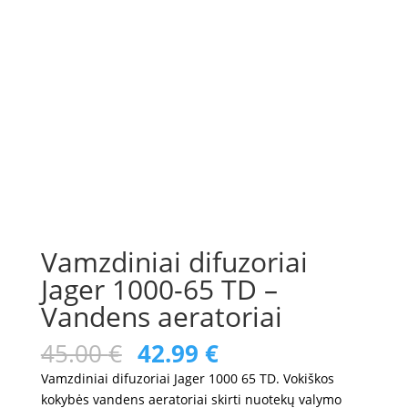
Vamzdiniai difuzoriai
Jager 1000-65 TD –
Vandens aeratoriai
Original
Current
45.00
€
42.99
€
price
price
Vamzdiniai difuzoriai Jager 1000 65 TD. Vokiškos
was:
is:
kokybės vandens aeratoriai skirti nuotekų valymo