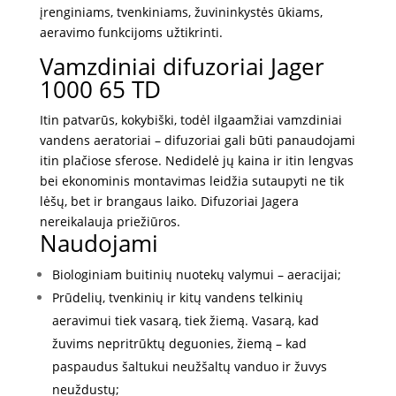
45.00 €.
42.99 €.
įrenginiams, tvenkiniams, žuvininkystės ūkiams,
aeravimo funkcijoms užtikrinti.
Vamzdiniai difuzoriai Jager
1000 65 TD
Itin patvarūs, kokybiški, todėl ilgaamžiai vamzdiniai
vandens aeratoriai – difuzoriai gali būti panaudojami
itin plačiose sferose. Nedidelė jų kaina ir itin lengvas
bei ekonominis montavimas leidžia sutaupyti ne tik
lėšų, bet ir brangaus laiko. Difuzoriai Jagera
nereikalauja priežiūros.
Naudojami
Biologiniam buitinių nuotekų valymui – aeracijai;
Prūdelių, tvenkinių ir kitų vandens telkinių
aeravimui tiek vasarą, tiek žiemą. Vasarą, kad
žuvims nepritrūktų deguonies, žiemą – kad
paspaudus šaltukui neužšaltų vanduo ir žuvys
neuždustų;