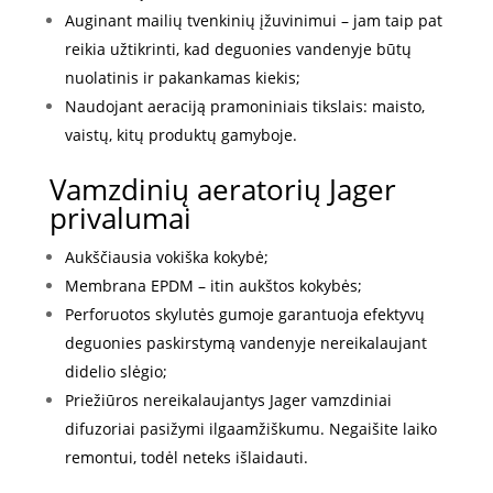
Auginant mailių tvenkinių įžuvinimui – jam taip pat
reikia užtikrinti, kad deguonies vandenyje būtų
nuolatinis ir pakankamas kiekis;
Naudojant aeraciją pramoniniais tikslais: maisto,
vaistų, kitų produktų gamyboje.
Vamzdinių aeratorių Jager
privalumai
Aukščiausia vokiška kokybė;
Membrana EPDM – itin aukštos kokybės;
Perforuotos skylutės gumoje garantuoja efektyvų
deguonies paskirstymą vandenyje nereikalaujant
didelio slėgio;
Priežiūros nereikalaujantys Jager vamzdiniai
difuzoriai pasižymi ilgaamžiškumu. Negaišite laiko
remontui, todėl neteks išlaidauti.