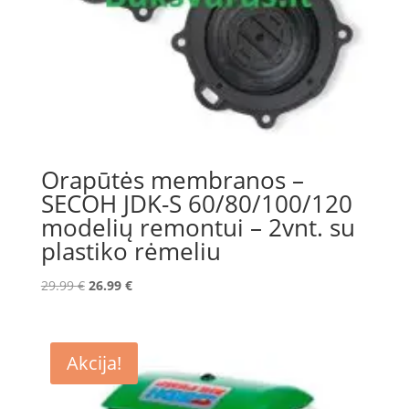
Orapūtės membranos –
SECOH JDK-S 60/80/100/120
modelių remontui – 2vnt. su
plastiko rėmeliu
Original
Current
29.99
€
26.99
€
price
price
was:
is:
29.99 €.
26.99 €.
Akcija!