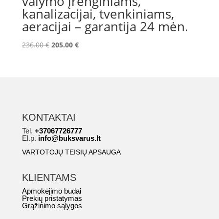
valymo įrenginiams,
kanalizacijai, tvenkiniams,
aeracijai – garantija 24 mėn.
Original
Current
236.00
€
205.00
€
price
price
was:
is:
236.00 €.
205.00 €.
KONTAKTAI
Tel.
+37067726777
El.p.
info@buksvarus.lt
VARTOTOJŲ TEISIŲ APSAUGA
KLIENTAMS
Apmokėjimo būdai
Prekių pristatymas
Grąžinimo sąlygos