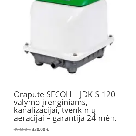
Orapūtė SECOH – JDK-S-120 –
valymo įrenginiams,
kanalizacijai, tvenkinių
aeracijai – garantija 24 mėn.
Original
Current
390.00
€
330.00
€
price
price