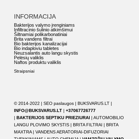
INFORMACIJA
Bakterijos valymo įrenginiams
Infiltracinio šulinio atkimšimui
Šiltnamiai polikarbonatiniai
Brita vandens filtrai
Bio bakterijos kanalizacijai
Bio indaploviu tabletes
Neuzsalantis auto langu skystis
Pelėsių valiklis
Naftos produktu valiklis
Straipsniai
© 2014-2022 |
SEO paslaugos
|
BUKSVARUS.LT
|
INFO@BUKSVARUS.LT
|
+37067726777
|
BAKTERIJOS SEPTIKU PRIEZIURAI
|
AUTOMOBILIO
LANGU PLOVIMO SKYSTIS
|
BRITA FILTRAI
|
BRITA
MAXTRA
|
VANDENS AERATORIAI-DIFUZORIAI
TVENKINIAMS
|
AUTO CHEMIJA
|
VAMZDŽIŲ VALYMO