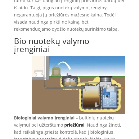
turėti kur kas daugiau įrenginių priežiūros darbų bei
išlaidų. Taigi, pigus nuotekų valymo įrenginys
negarantuoja jų priežiūros mažesne kaina. Todėl
visada naudinga pirkti ne kainą, bet
rekomenduojamo dydžio nuotekų surinkimo talpą.
Bio nuotekų valymo
įrenginiai
Biologiniai valymo įrenginiai
– buitinių nuotekų
valymui bei užterštumo
priežiūra
i
. Naudinga žinoti,
kad reikalinga griežta kontrolė, kad į biologinius