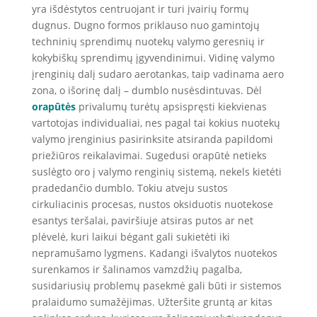
yra išdėstytos centruojant ir turi įvairių formų
dugnus. Dugno formos priklauso nuo gamintojų
techninių sprendimų nuotekų valymo geresnių ir
kokybiškų sprendimų įgyvendinimui. Vidinę valymo
įrenginių dalį sudaro aerotankas, taip vadinama aero
zona, o išorinę dalį – dumblo nusėsdintuvas. Dėl
orapūtės
privalumų turėtų apsispręsti kiekvienas
vartotojas individualiai, nes pagal tai kokius nuotekų
valymo įrenginius pasirinksite atsiranda papildomi
priežiūros reikalavimai. Sugedusi orapūtė netieks
suslėgto oro į valymo renginių sistemą, nekels kietėti
pradedančio dumblo. Tokiu atveju sustos
cirkuliacinis procesas, nustos oksiduotis nuotekose
esantys teršalai, paviršiuje atsiras putos ar net
plėvelė, kuri laikui bėgant gali sukietėti iki
nepramušamo lygmens. Kadangi išvalytos nuotekos
surenkamos ir šalinamos vamzdžių pagalba,
susidariusių problemų pasekmė gali būti ir sistemos
pralaidumo sumažėjimas. Užteršite gruntą ar kitas