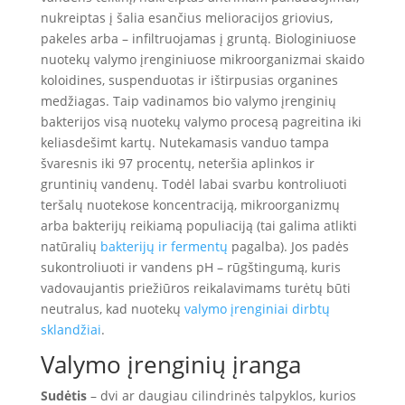
nukreiptas į šalia esančius melioracijos griovius,
pakeles arba – infiltruojamas į gruntą. Biologiniuose
nuotekų valymo įrenginiuose mikroorganizmai skaido
koloidines, suspenduotas ir ištirpusias organines
medžiagas. Taip vadinamos bio valymo įrenginių
bakterijos visą nuotekų valymo procesą pagreitina iki
keliasdešimt kartų. Nutekamasis vanduo tampa
švaresnis iki 97 procentų, neteršia aplinkos ir
gruntinių vandenų. Todėl labai svarbu kontroliuoti
teršalų nuotekose koncentraciją, mikroorganizmų
arba bakterijų reikiamą populiaciją (tai galima atlikti
natūralių
bakterijų ir fermentų
pagalba). Jos padės
sukontroliuoti ir vandens pH – rūgštingumą, kuris
vadovaujantis priežiūros reikalavimams turėtų būti
neutralus, kad nuotekų
valymo įrenginiai dirbtų
sklandžiai
.
Valymo įrenginių įranga
Sudėtis
– dvi ar daugiau cilindrinės talpyklos, kurios