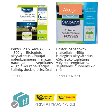
185.00 €.
165.00 €.
29.99 €.
26.99 €.
Akcija!
Bakterijos STARWAX 637
Bakterijos Starwax
– 500 g – Biologinis
maišeliais – 450g –
aktyvatorius – Naujai
biologinis aktyvatorius
paleidžiamiems ir mažai
656, lauko tualetams,
naudojamiems septikams
valymo įrenginiams,
– ilgalaikei kanalizacijos,
septikams, duobėms – 4
šulinių, duobių priežiūrai
mėn.
Original
Current
17.99
€
17.99
€
16.99
€
price
price
was:
is:
17.99 €.
16.99 €.