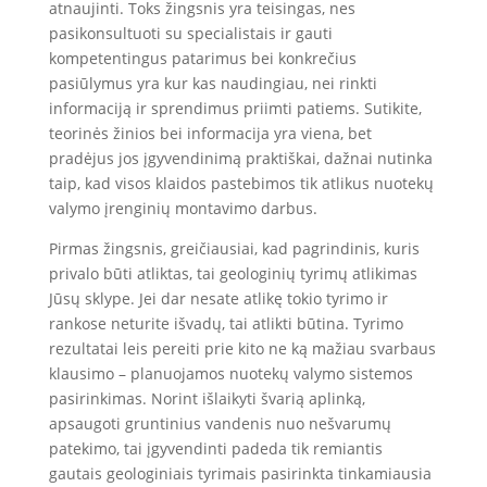
atnaujinti. Toks žingsnis yra teisingas, nes
pasikonsultuoti su specialistais ir gauti
kompetentingus patarimus bei konkrečius
pasiūlymus yra kur kas naudingiau, nei rinkti
informaciją ir sprendimus priimti patiems. Sutikite,
teorinės žinios bei informacija yra viena, bet
pradėjus jos įgyvendinimą praktiškai, dažnai nutinka
taip, kad visos klaidos pastebimos tik atlikus nuotekų
valymo įrenginių montavimo darbus.
Pirmas žingsnis, greičiausiai, kad pagrindinis, kuris
privalo būti atliktas, tai geologinių tyrimų atlikimas
Jūsų sklype. Jei dar nesate atlikę tokio tyrimo ir
rankose neturite išvadų, tai atlikti būtina. Tyrimo
rezultatai leis pereiti prie kito ne ką mažiau svarbaus
klausimo – planuojamos nuotekų valymo sistemos
pasirinkimas. Norint išlaikyti švarią aplinką,
apsaugoti gruntinius vandenis nuo nešvarumų
patekimo, tai įgyvendinti padeda tik remiantis
gautais geologiniais tyrimais pasirinkta tinkamiausia