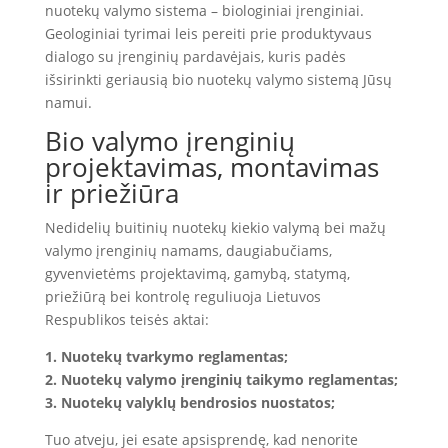
nuotekų valymo sistema – biologiniai įrenginiai.
Geologiniai tyrimai leis pereiti prie produktyvaus
dialogo su įrenginių pardavėjais, kuris padės
išsirinkti geriausią bio nuotekų valymo sistemą Jūsų
namui.
Bio valymo įrenginių
projektavimas, montavimas
ir priežiūra
Nedidelių buitinių nuotekų kiekio valymą bei mažų
valymo įrenginių namams, daugiabučiams,
gyvenvietėms projektavimą, gamybą, statymą,
priežiūrą bei kontrolę reguliuoja Lietuvos
Respublikos teisės aktai:
1. Nuotekų tvarkymo reglamentas;
2. Nuotekų valymo įrenginių taikymo reglamentas;
3. Nuotekų valyklų bendrosios nuostatos;
Tuo atveju, jei esate apsisprendę, kad nenorite