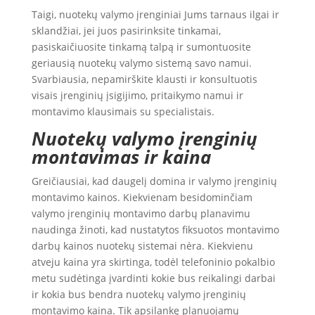
Taigi, nuotekų valymo įrenginiai Jums tarnaus ilgai ir
sklandžiai, jei juos pasirinksite tinkamai,
pasiskaičiuosite tinkamą talpą ir sumontuosite
geriausią nuotekų valymo sistemą savo namui.
Svarbiausia, nepamirškite klausti ir konsultuotis
visais įrenginių įsigijimo, pritaikymo namui ir
montavimo klausimais su specialistais.
Nuotekų valymo įrenginių
montavimas ir kaina
Greičiausiai, kad daugelį domina ir valymo įrenginių
montavimo kainos. Kiekvienam besidominčiam
valymo įrenginių montavimo darbų planavimu
naudinga žinoti, kad nustatytos fiksuotos montavimo
darbų kainos nuotekų sistemai nėra. Kiekvienu
atveju kaina yra skirtinga, todėl telefoninio pokalbio
metu sudėtinga įvardinti kokie bus reikalingi darbai
ir kokia bus bendra nuotekų valymo įrenginių
montavimo kaina. Tik apsilankę planuojamų