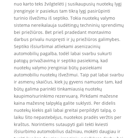
nuo karto teks žvilgtelėti į susikaupusių nuotekų lygį
įrenginyje ir pasiekus tam tikrą lygį pasirūpinti
turinio išvežimu iš septiko. Tokia nuotekų valymo
sistema nereikalauja sudėtingų techninių sprendimų
bei priežiūros. Bet prieš pradedant montavimo
darbus privalu nuspręsti ir jų priežiūros galimybes.
Septiko išsiurbimai atliekami asenizacinių
automobilių pagalba, todėl labai svarbu sukurti
patogų privažiavimą ir septiko pasiekimą, kad
nuotekų valymo įrenginiai būtų pasiekiami
automobiliu nuotekų išvežimui. Taip pat labai svarbu
ir asmenų skaičius, kiek jų gyvens namuose tam, kad
būtų galima parinkti tinkamiausią nuotekų
kaupimo/surinkimo rezervuarą. Pirkdami mažesne
kaina mažesnę talpyklą galite suklysti. Per didelis
nuotekų kiekis gali labai greitai perpildyti talpą, o
laiku šito nepastebėjus, nuotekos pradės veržtis per
kraštus. Norintiems sutaupyti gali tekti kviesti
išsiurbimo automobilius dažniau, mokėti daugiau ir