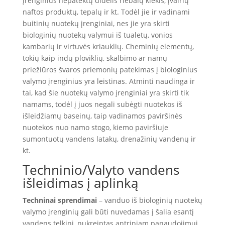
įrenginius nepatektų didelis riebalų kiekis, įvairių
naftos produktų, tepalų ir kt. Todėl jie ir vadinami
buitinių nuotekų įrenginiai, nes jie yra skirti
biologinių nuotekų valymui iš tualetų, vonios
kambarių ir virtuvės kriauklių. Cheminių elementų,
tokių kaip indų ploviklių, skalbimo ar namų
priežiūros švaros priemonių patekimas į biologinius
valymo įrenginius yra leistinas. Atminti naudinga ir
tai, kad šie nuotekų valymo įrenginiai yra skirti tik
namams, todėl į juos negali subėgti nuotekos iš
išleidžiamų baseinų, taip vadinamos paviršinės
nuotekos nuo namo stogo, kiemo paviršiuje
sumontuotų vandens latakų, drenažinių vandenų ir
kt.
Techninio/Valyto vandens
išleidimas į aplinką
Techninai sprendimai
– vanduo iš biologinių nuotekų
valymo įrenginių gali būti nuvedamas į šalia esantį
vandens telkinį, nukreiptas antriniam panaudojimui,