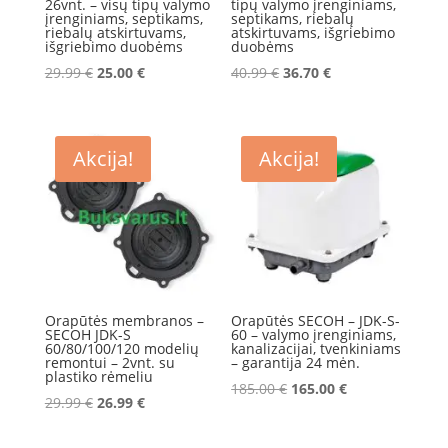
26vnt. – visų tipų valymo
tipų valymo įrenginiams,
įrenginiams, septikams,
septikams, riebalų
riebalų atskirtuvams,
atskirtuvams, išgriebimo
išgriebimo duobėms
duobėms
Original
Current
Original
Current
29.99
€
25.00
€
40.99
€
36.70
€
price
price
price
price
was:
is:
was:
is:
29.99 €.
25.00 €.
40.99 €.
36.70 €.
Akcija!
Akcija!
Orapūtės membranos –
Orapūtės SECOH – JDK-S-
SECOH JDK-S
60 – valymo įrenginiams,
60/80/100/120 modelių
kanalizacijai, tvenkiniams
remontui – 2vnt. su
– garantija 24 mėn.
plastiko rėmeliu
Original
Current
185.00
€
165.00
€
Original
Current
29.99
€
26.99
€
price
price
price
price
was:
is:
was:
is: