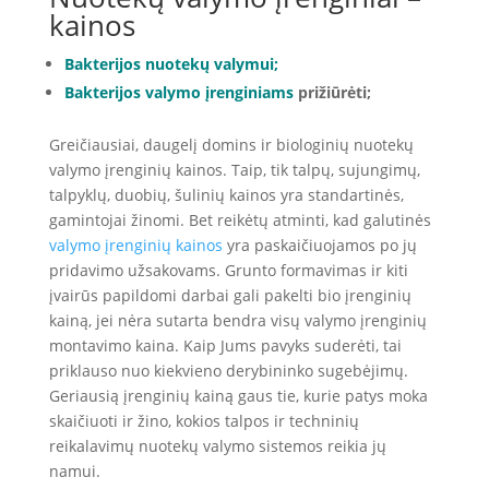
kainos
Bakterijos nuotekų valymui
;
Bakterijos valymo įrenginiams
prižiūrėti;
Greičiausiai, daugelį domins ir biologinių nuotekų
valymo įrenginių kainos. Taip, tik talpų, sujungimų,
talpyklų, duobių, šulinių kainos yra standartinės,
gamintojai žinomi. Bet reikėtų atminti, kad galutinės
valymo įrenginių kainos
yra paskaičiuojamos po jų
pridavimo užsakovams. Grunto formavimas ir kiti
įvairūs papildomi darbai gali pakelti bio įrenginių
kainą, jei nėra sutarta bendra visų valymo įrenginių
montavimo kaina. Kaip Jums pavyks suderėti, tai
priklauso nuo kiekvieno derybininko sugebėjimų.
Geriausią įrenginių kainą gaus tie, kurie patys moka
skaičiuoti ir žino, kokios talpos ir techninių
reikalavimų nuotekų valymo sistemos reikia jų
namui.