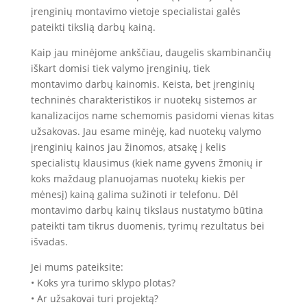
įrenginių montavimo vietoje specialistai galės
pateikti tikslią darbų kainą.
Kaip jau minėjome ankščiau, daugelis skambinančių
iškart domisi tiek valymo įrenginių, tiek
montavimo darbų kainomis. Keista, bet įrenginių
techninės charakteristikos ir nuotekų sistemos ar
kanalizacijos name schemomis pasidomi vienas kitas
užsakovas. Jau esame minėję, kad nuotekų valymo
įrenginių kainos jau žinomos, atsakę į kelis
specialistų klausimus (kiek name gyvens žmonių ir
koks maždaug planuojamas nuotekų kiekis per
mėnesį) kainą galima sužinoti ir telefonu. Dėl
montavimo darbų kainų tikslaus nustatymo būtina
pateikti tam tikrus duomenis, tyrimų rezultatus bei
išvadas.
Jei mums pateiksite:
• Koks yra turimo sklypo plotas?
• Ar užsakovai turi projektą?