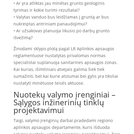
• Ar yra atliktas jau minėtas grunto geologinis
tyrimas ir kokie turimi rezultatai?
• Valytas vanduo bus leidžiamas į gruntą ar bus
nukreiptas antriniam panaudojimui?
• Ar užsakovas planuoja likusio po darbų grunto
išvežimą?
Žinodami sklypo plotą pagal LR Aplinkos apsaugos
reglamentuose nustatytas privalomas normas
specialistai suplanuoja sanitarines apsaugos zonas.
Kai kurias, išimtiniais atvejais galima šiek tiek
sumažinti, bet kai kurie atstumai bei gylis yra tiksliai
nustatyti minėtuose teisės aktuose.
Nuotekų valymo įrenginiai –
Sąlygos inžinerinių tinklų
projektavimui
Taigi, valymo įrenginių darbai pradedami regiono
aplinkos apsaugos departamente, kuris išduoda