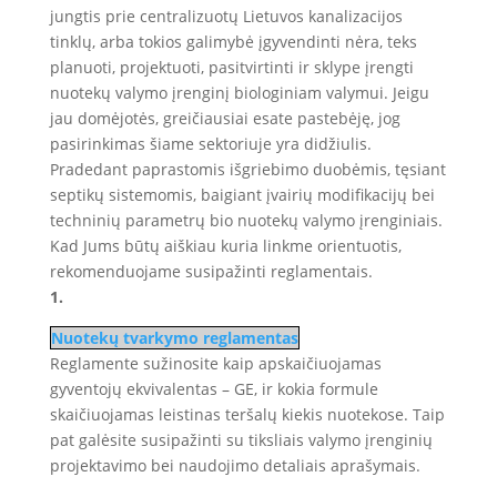
jungtis prie centralizuotų Lietuvos kanalizacijos
tinklų, arba tokios galimybė įgyvendinti nėra, teks
planuoti, projektuoti, pasitvirtinti ir sklype įrengti
nuotekų valymo įrenginį biologiniam valymui. Jeigu
jau domėjotės, greičiausiai esate pastebėję, jog
pasirinkimas šiame sektoriuje yra didžiulis.
Pradedant paprastomis išgriebimo duobėmis, tęsiant
septikų sistemomis, baigiant įvairių modifikacijų bei
techninių parametrų bio nuotekų valymo įrenginiais.
Kad Jums būtų aiškiau kuria linkme orientuotis,
rekomenduojame susipažinti reglamentais.
1.
Nuotekų tvarkymo reglamentas
Reglamente sužinosite kaip apskaičiuojamas
gyventojų ekvivalentas – GE, ir kokia formule
skaičiuojamas leistinas teršalų kiekis nuotekose. Taip
pat galėsite susipažinti su tiksliais valymo įrenginių
projektavimo bei naudojimo detaliais aprašymais.