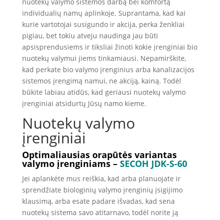
nuotekų valymo sistemos darbą bei komfortą
individualių namų aplinkoje. Suprantama, kad kai
kurie vartotojai susigundo ir akcija, perka ženkliai
pigiau, bet tokiu atveju naudinga jau būti
apsisprendusiems ir tiksliai žinoti kokie įrenginiai bio
nuotekų valymui jiems tinkamiausi. Nepamirškite,
kad perkate bio valymo įrenginius arba kanalizacijos
sistemos įrengimą namui, ne akciją, kainą. Todėl
būkite labiau atidūs, kad geriausi nuotekų valymo
įrenginiai atsidurtų Jūsų namo kieme.
Nuotekų valymo
įrenginiai
Optimaliausias orapūtės variantas
valymo įrenginiams –
SECOH JDK-S-60
Jei aplankėte mus reiškia, kad arba planuojate ir
sprendžiate biologinių valymo įrenginių įsigijimo
klausimą, arba esate padare išvadas, kad sena
nuotekų sistema savo atitarnavo, todėl norite ją