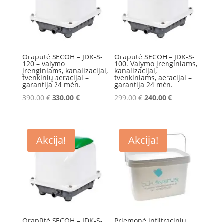
Orapūtė SECOH – JDK-S-
Orapūtė SECOH – JDK-S-
120 – valymo
100. Valymo įrenginiams,
įrenginiams, kanalizacijai,
kanalizacijai,
tvenkinių aeracijai –
tvenkiniams, aeracijai –
garantija 24 mėn.
garantija 24 mėn.
Original
Current
Original
Current
390.00
€
330.00
€
299.00
€
240.00
€
price
price
price
price
was:
is:
was:
is:
390.00 €.
330.00 €.
299.00 €.
240.00 €.
Akcija!
Akcija!
Orapūtė SECOH – JDK-S-
Priemonė infiltracinių