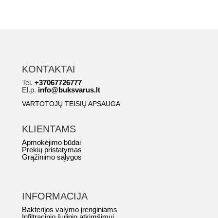
KONTAKTAI
Tel.
+37067726777
El.p.
info@buksvarus.lt
VARTOTOJŲ TEISIŲ APSAUGA
KLIENTAMS
Apmokėjimo būdai
Prekių pristatymas
Grąžinimo sąlygos
INFORMACIJA
Bakterijos valymo įrenginiams
Infiltracinio šulinio atkimšimui