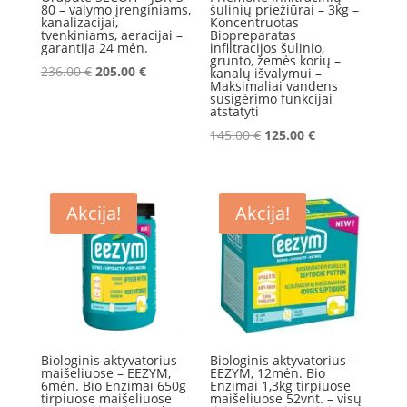
80 – valymo įrenginiams,
šulinių priežiūrai – 3kg –
kanalizacijai,
Koncentruotas
tvenkiniams, aeracijai –
Biopreparatas
garantija 24 mėn.
infiltracijos šulinio,
grunto, žemės korių –
Original
Current
236.00
€
205.00
€
kanalų išvalymui –
Maksimaliai vandens
price
price
susigėrimo funkcijai
atstatyti
was:
is:
236.00 €.
205.00 €.
Original
Current
145.00
€
125.00
€
price
price
was:
is:
145.00 €.
125.00 €.
Akcija!
Akcija!
Biologinis aktyvatorius
Biologinis aktyvatorius –
maišeliuose – EEZYM,
EEZYM, 12mėn. Bio
6mėn. Bio Enzimai 650g
Enzimai 1,3kg tirpiuose
tirpiuose maišeliuose
maišeliuose 52vnt. – visų