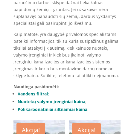
paruošimo darbus sklype dažnai lieka kalnas
papildomų žemių – gruntas. Jei užsakovas nėra
suplanavęs panaudoti šių žemių, darbus vykdantys
specialistai gali pasirūpinti jo išvežimu.
Kaip matote, yra daugybė privalomos specialistams
pateikti informacijos, tik su kuria susipažinus galima
tiksliai atsakyti į klausimą, kiek kainuos nuotekų
valymo įrenginiai ir kiek bus įkainoti valymo
įrenginių, kanalizacijos ar kanalizacijos sistemos
įrengimas ir kokia bus montavimo darbų name ar
sklype kaina. Sutikite, telefonu tai atlikti neįmanoma.
Naudinga pasidomėti:
Vandens filtrai
;
Nuotekų valymo įrenginiai kaina
;
Polikarbonatiniai šiltnamiai kaina
;
Akcija!
Akcija!