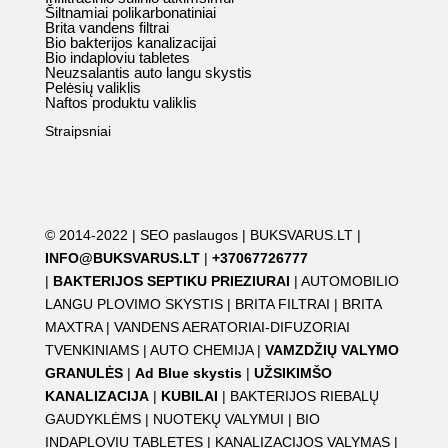
Šiltnamiai polikarbonatiniai
Brita vandens filtrai
Bio bakterijos kanalizacijai
Bio indaploviu tabletes
Neuzsalantis auto langu skystis
Pelėsių valiklis
Naftos produktu valiklis
Straipsniai
© 2014-2022 |
SEO paslaugos
|
BUKSVARUS.LT
|
INFO@BUKSVARUS.LT
|
+37067726777
|
BAKTERIJOS SEPTIKU PRIEZIURAI
|
AUTOMOBILIO
LANGU PLOVIMO SKYSTIS
|
BRITA FILTRAI
|
BRITA
MAXTRA
|
VANDENS AERATORIAI-DIFUZORIAI
TVENKINIAMS
|
AUTO CHEMIJA
|
VAMZDŽIŲ VALYMO
GRANULĖS
|
Ad Blue skystis
|
UŽSIKIMŠO
KANALIZACIJA
|
KUBILAI
|
BAKTERIJOS RIEBALŲ
GAUDYKLĖMS
|
NUOTEKŲ VALYMUI
|
BIO
INDAPLOVIU TABLETES
|
KANALIZACIJOS VALYMAS
|