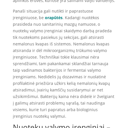
aplinkos erdves, kuriose yra šalinami valyti vandenys.
Panaši situacija gali nutikti ir paprastuose
įrenginiuose, be
orapūtės
. Kadangi nuotėkos
prasideda nuo sanitarinių mazgų namuose, o
nuotekų valymo įrenginiai skaidymo darbą pradeda
tik nuotekoms pasiekus jų sekcijas, gali atsirasti
nemalonus kvapas iš sistemos. Nemalonus kvapas
atsiranda ir dėl mikroorganizmų trūkumo valymo
įrenginiuose. Techniškai tokie klausimai nėra
sprendžiami, tam pakankamai sklandžiai tarnauja
taip vadinamos bakterijos ir fermentai valymo
įrenginiams. Nedidelis jų dozavimas ir nuolatinė
profilaktinė priežiūra užkirs kelią nemalonių kvapų
atsiradimui, įvairių kamščių susidarymui ar net
užsikimšimui. Bakterijų kaina nėra didelė ir žvelgiant
į galimų atsirasti problemų sąrašą, tai naudinga
visiems, kurie turi papratus arba biologinius
įrenginius nuotekų valymui.
Nuotekų valymo įrenginiai –