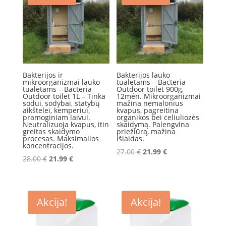
Bakterijos ir
Bakterijos lauko
mikroorganizmai lauko
tualetams – Bacteria
tualetams – Bacteria
Outdoor toilet 900g,
Outdoor toilet 1L – Tinka
12mėn. Mikroorganizmai
sodui, sodybai, statybų
mažina nemalonius
aikštelei, kemperiui,
kvapus, pagreitina
pramoginiam laivui.
organikos bei celiuliozės
Neutralizuoja kvapus, itin
skaidymą. Palengvina
greitas skaidymo
priežiūrą, mažina
procesas. Maksimalios
išlaidas.
koncentracijos.
Original
Current
27.00
€
21.99
€
Original
Current
28.00
€
21.99
€
price
price
price
price
was:
is:
was:
is:
27.00 €.
21.99 €.
28.00 €.
21.99 €.
Akcija!
Akcija!