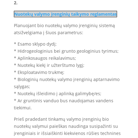
2.
Nuotekų valymo įrenginių taikymo reglamentas
Planuojant bio nuotekų valymo įrenginių sistemą
atsižvelgiama į šiuos parametrus:
* Esamo sklypo dydį;
* Hidrogeologinius bei grunto geologinius tyrimus;
* Aplinkosaugos reikalavimus;
* Nuotekų kiekį ir užterštumo lygį;
* Eksploatavimo trukmę;
* Biologinių nuotekų valymo įrenginių aptarnavimo
sąlygas;
* Nuotekų išleidimo į aplinką galimybę/es;
* Ar gruntinis vanduo bus naudojamas vandens
tiekimui.
Prieš pradedant tinkamų valymo įrenginių bio
nuotekų valymui paieškas naudinga susipažinti su
įrenginiais ir išsiaiškinti kiekvienos rūšies technines