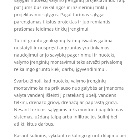
sąlygas nuotekų valymo įrenginių projektavimui. Taip
pat Jums bus reikalingos ir inžinerinių tinklų
projektavimo sąlygos. Pagal turimas sąlygas
parengiamas tikslus projektas ir juo remiantis
prašomas leidimas tinklų įrengimui.
Turint grunto geologinių tyrimų išvadas galima
nustatyti ir nuspręsti ar gruntas yra tinkamas
naudojimui ar jo savybių pagerinimui ir nuotekų
valymo įrenginių montavimui teks atvežti privalomą
reikalingo grunto kiekį darbų įgyvendinimui.
Svarbu žinoti, kad nuotekų valymo įrenginių
montavimo kaina priklauso nuo galybės ar įmanoma
valyta vandenį išleisti į pratekantį upelį, vandens
telkinį, drenažo griovį, drenažą ar paprastą griovį.
Nesant tokioms sąlygoms teks montuoti papildomas
sistemas, uždarą talpą arba infiltracijos šulinį bei
atlikti kitus darbus.
Kasant šulinius, vykdant reikalingo grunto klojimo bei