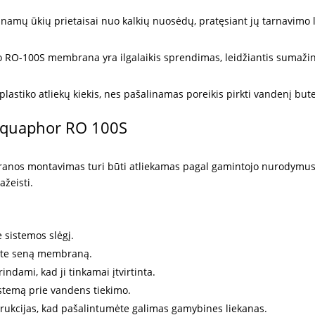
mų ūkių prietaisai nuo kalkių nuosėdų, pratęsiant jų tarnavimo l
 RO-100S membrana yra ilgalaikis sprendimas, leidžiantis sumažint
iko atliekų kiekis, nes pašalinamas poreikis pirkti vandenį butel
quaphor RO 100S
branos montavimas turi būti atliekamas pagal gamintojo nurodymus
ažeisti.
 sistemos slėgį.
mkite seną membraną.
ndami, kad ji tinkamai įtvirtinta.
sistemą prie vandens tiekimo.
trukcijas, kad pašalintumėte galimas gamybines liekanas.