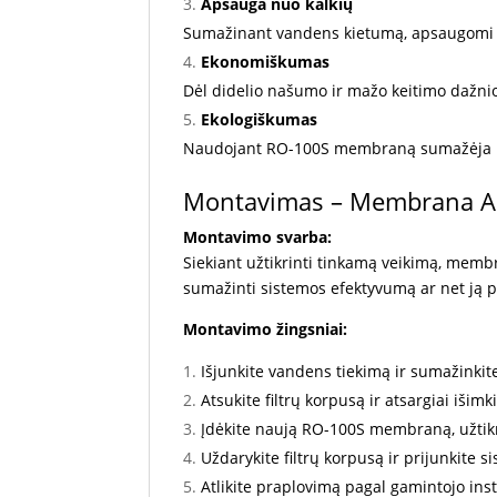
Apsauga nuo kalkių
Sumažinant vandens kietumą, apsaugomi na
Ekonomiškumas
Dėl didelio našumo ir mažo keitimo dažnio
Ekologiškumas
Naudojant RO-100S membraną sumažėja plast
Montavimas – Membrana A
Montavimo svarba:
Siekiant užtikrinti tinkamą veikimą, mem
sumažinti sistemos efektyvumą ar net ją p
Montavimo žingsniai:
Išjunkite vandens tiekimą ir sumažinkite
Atsukite filtrų korpusą ir atsargiai iši
Įdėkite naują RO-100S membraną, užtikri
Uždarykite filtrų korpusą ir prijunkite 
Atlikite praplovimą pagal gamintojo ins