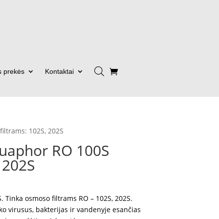
s prekės
Kontaktai
ltrams: 102S, 202S
uaphor RO 100S
, 202S
Current
price
Tinka osmoso filtrams RO – 102S, 202S.
is:
ko virusus, bakterijas ir vandenyje esančias
55.00 €.