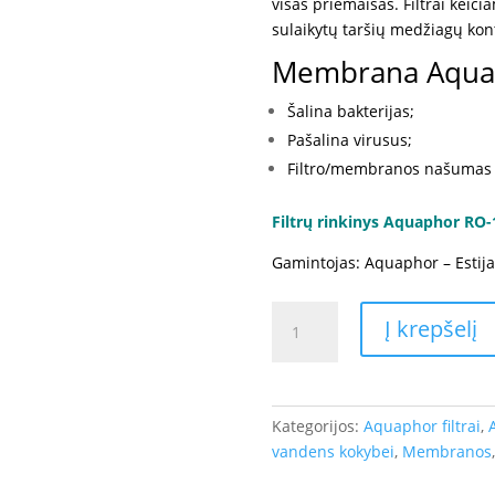
visas priemaišas. Filtrai keič
sulaikytų taršių medžiagų kon
Membrana Aqua
Šalina bakterijas;
Pašalina virusus
;
Filtro/membranos našumas
Filtrų rinkinys Aquaphor RO
Gamintojas: Aquaphor – Estija
produkto
Į krepšelį
kiekis:
Membrana
Aquaphor
RO
Kategorijos:
Aquaphor filtrai
,
100S
vandens kokybei
,
Membranos
filtrams:
102S,