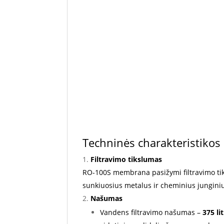
Techninės charakteristikos
Filtravimo tikslumas
RO-100S membrana pasižymi filtravimo t
sunkiuosius metalus ir cheminius jungini
Našumas
Vandens filtravimo našumas –
375 li