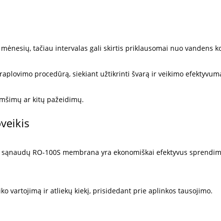
nesių, tačiau intervalas gali skirtis priklausomai nuo vandens 
aplovimo procedūrą, siekiant užtikrinti švarą ir veikimo efektyvum
imšimų ar kitų pažeidimų.
veikis
ų sąnaudų RO-100S membrana yra ekonomiškai efektyvus sprendimas
vartojimą ir atliekų kiekį, prisidedant prie aplinkos tausojimo.