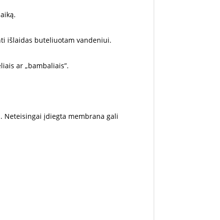
aiką.
i išlaidas buteliuotam vandeniui.
iais ar „bambaliais”.
. Neteisingai įdiegta membrana gali