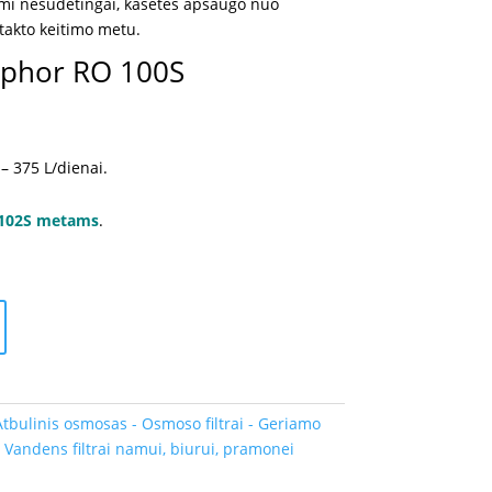
iami nesudėtingai, kasetės apsaugo nuo
takto keitimo metu.
phor RO 100S
 –
375 L/dienai.
-102S metams
.
Atbulinis osmosas - Osmoso filtrai - Geriamo
,
Vandens filtrai namui, biurui, pramonei