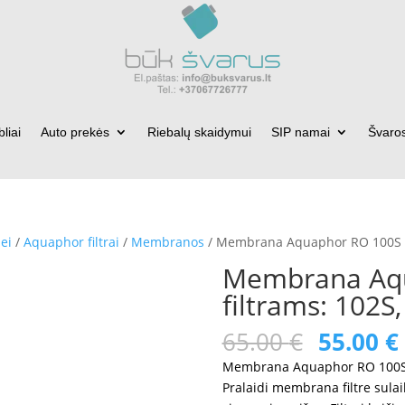
bliai
Auto prekės
Riebalų skaidymui
SIP namai
Švaro
ei
/
Aquaphor filtrai
/
Membranos
/ Membrana Aquaphor RO 100S fi
Membrana Aq
filtrams: 102S
Original
65.00
€
55.00
€
price
Membrana Aquaphor RO 100S. 
was:
Pralaidi membrana filtre sulai
65.00 €.