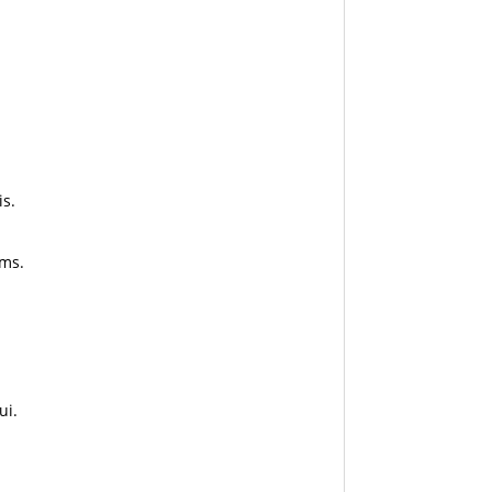
is.
oms.
ui.