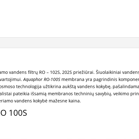
202S
o vandens filtrų RO – 102S, 202S priežiūrai.
Šiuolaikiniai vanden
 vartojimui.
Aquaphor RO-100S
membrana yra pagrindinis komponent
nio osmoso technologija užtikrina aukštą vandens kokybę, pašalind
ialistai pateikia išsamią membranos techninių savybių, veikimo prin
 geriamo vandens kokybė mažesne kaina.
O 100S