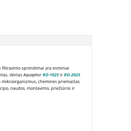
s filtravimo sprendimai yra esminiai
as, skirtas
Aquaphor
RO-102S
ir
RO-202S
ama mikroorganizmus, chemines priemaišas
cipo, naudos, montavimo, priežiūros ir