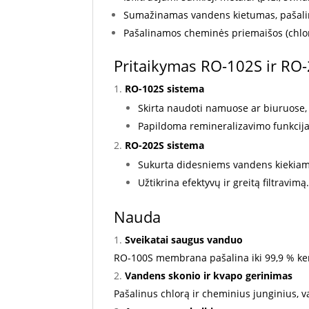
Sumažinamas vandens kietumas, pašalin
Pašalinamos cheminės priemaišos (chloras
Pritaikymas RO-102S ir RO
RO-102S sistema
Skirta naudoti namuose ar biuruose,
Papildoma remineralizavimo funkcija 
RO-202S sistema
Sukurta didesniems vandens kiekiams
Užtikrina efektyvų ir greitą filtravimą
Nauda
Sveikatai saugus vanduo
RO-100S membrana pašalina iki 99,9 % ke
Vandens skonio ir kvapo gerinimas
Pašalinus chlorą ir cheminius junginius, 