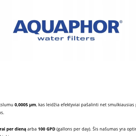
ikslumu
0,0005 µm
, kas leidžia efektyviai pašalinti net smulkiausias
us.
trai per dieną
arba
100 GPD
(gallons per day). Šis našumas yra opt