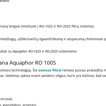
kiekio.
ną lengvai įmontuoti į RO-102S ir RO-202S filtrų sistemas.
 medžiagų, užtikrinančių ilgaamžiškumą ir atsparumą cheminiam p
udoti su
Aquaphor RO-102S
ir
RO-202S
sistemomis.
rana Aquaphor RO 100S
smoso technologiją. Šie
osmoso filtrai
remiasi pusiau pralaidžia m
šas. Veikimas vyksta esant vandens slėgiui, kuris yra būtinas, kad
virusai).
as, gyvsidabris, arsenas).