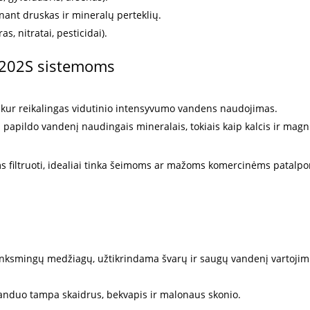
ant druskas ir mineralų perteklių.
, nitratai, pesticidai).
-202S sistemoms
 kur reikalingas vidutinio intensyvumo vandens naudojimas.
papildo vandenį naudingais mineralais, tokiais kaip kalcis ir magn
 filtruoti, idealiai tinka šeimoms ar mažoms komercinėms patalp
.
nksmingų medžiagų, užtikrindama švarų ir saugų vandenį vartojim
vanduo tampa skaidrus, bekvapis ir malonaus skonio.