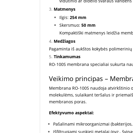
vidutinio ar didelio švaraus vandens 
Matmenys
Ilgis:
254 mm
Skersmuo:
50 mm
Kompaktiški matmenys leidžia membra
Medžiagos
Pagaminta iš aukštos kokybės polimerinių
Tinkamumas
RO-100S membrana specialiai sukurta na
Veikimo principas – Memb
Membrana RO-100S naudoja atvirkštinio o
molekulėms, sulaikant teršalus ir priemai
membranos poras.
Efektyvumo aspektai:
Pašalinami mikroorganizmai (bakterijos, 
Išfiltruojami sunkieji metalai (pvz., švin