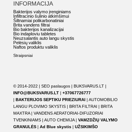
INFORMACIJA
Bakterijos valymo įrenginiams
Infiltracinio šulinio atkimšimui
Šiltnamiai polikarbonatiniai
Brita vandens filtrai
Bio bakterijos kanalizacijai
Bio indaploviu tabletes
Neuzsalantis auto langu skystis
Pelėsių valiklis
Naftos produktu valiklis
Straipsniai
© 2014-2022 |
SEO paslaugos
|
BUKSVARUS.LT
|
INFO@BUKSVARUS.LT
|
+37067726777
|
BAKTERIJOS SEPTIKU PRIEZIURAI
|
AUTOMOBILIO
LANGU PLOVIMO SKYSTIS
|
BRITA FILTRAI
|
BRITA
MAXTRA
|
VANDENS AERATORIAI-DIFUZORIAI
TVENKINIAMS
|
AUTO CHEMIJA
|
VAMZDŽIŲ VALYMO
GRANULĖS
|
Ad Blue skystis
|
UŽSIKIMŠO