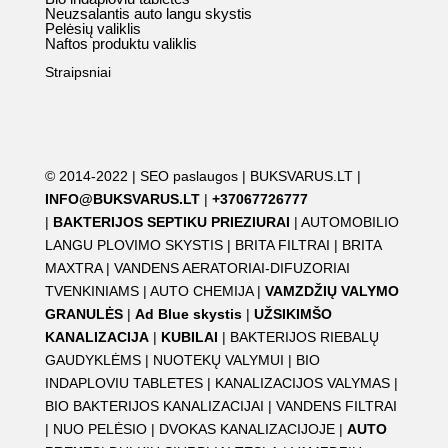
Neuzsalantis auto langu skystis
Pelėsių valiklis
Naftos produktu valiklis
Straipsniai
© 2014-2022 |
SEO paslaugos
|
BUKSVARUS.LT
|
INFO@BUKSVARUS.LT
|
+37067726777
|
BAKTERIJOS SEPTIKU PRIEZIURAI
|
AUTOMOBILIO
LANGU PLOVIMO SKYSTIS
|
BRITA FILTRAI
|
BRITA
MAXTRA
|
VANDENS AERATORIAI-DIFUZORIAI
TVENKINIAMS
|
AUTO CHEMIJA
|
VAMZDŽIŲ VALYMO
GRANULĖS
|
Ad Blue skystis
|
UŽSIKIMŠO
KANALIZACIJA
|
KUBILAI
|
BAKTERIJOS RIEBALŲ
GAUDYKLĖMS
|
NUOTEKŲ VALYMUI
|
BIO
INDAPLOVIU TABLETES
|
KANALIZACIJOS VALYMAS
|
BIO BAKTERIJOS KANALIZACIJAI
|
VANDENS FILTRAI
|
NUO PELĖSIO
|
DVOKAS KANALIZACIJOJE
|
AUTO