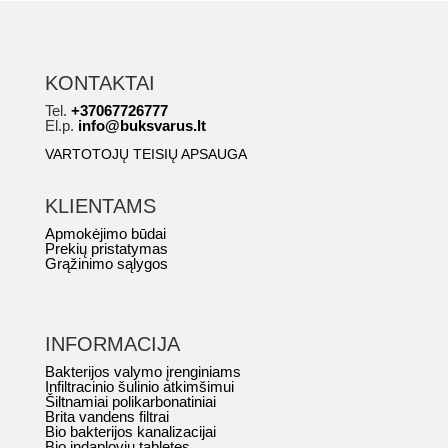
KONTAKTAI
Tel.
+37067726777
El.p.
info@buksvarus.lt
VARTOTOJŲ TEISIŲ APSAUGA
KLIENTAMS
Apmokėjimo būdai
Prekių pristatymas
Grąžinimo sąlygos
INFORMACIJA
Bakterijos valymo įrenginiams
Infiltracinio šulinio atkimšimui
Šiltnamiai polikarbonatiniai
Brita vandens filtrai
Bio bakterijos kanalizacijai
Bio indaploviu tabletes