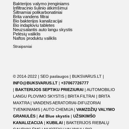
Bakterijos valymo įrenginiams
Infiltracinio šulinio atkimšimui
Šiltnamiai polikarbonatiniai
Brita vandens filtrai
Bio bakterijos kanalizacijai
Bio indaploviu tabletes
Neuzsalantis auto langu skystis
Pelėsių valiklis
Naftos produktu valiklis
Straipsniai
© 2014-2022 |
SEO paslaugos
|
BUKSVARUS.LT
|
INFO@BUKSVARUS.LT
|
+37067726777
|
BAKTERIJOS SEPTIKU PRIEZIURAI
|
AUTOMOBILIO
LANGU PLOVIMO SKYSTIS
|
BRITA FILTRAI
|
BRITA
MAXTRA
|
VANDENS AERATORIAI-DIFUZORIAI
TVENKINIAMS
|
AUTO CHEMIJA
|
VAMZDŽIŲ VALYMO
GRANULĖS
|
Ad Blue skystis
|
UŽSIKIMŠO
KANALIZACIJA
|
KUBILAI
|
BAKTERIJOS RIEBALŲ