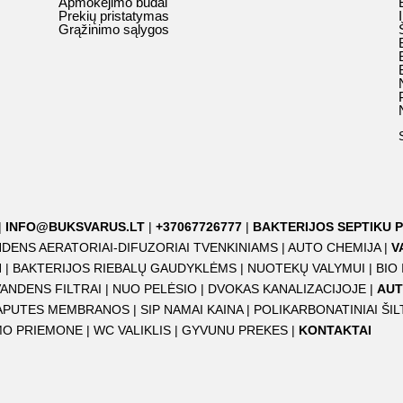
Apmokėjimo būdai
Prekių pristatymas
Grąžinimo sąlygos
|
INFO@BUKSVARUS.LT
|
+37067726777
|
BAKTERIJOS SEPTIKU P
DENS AERATORIAI-DIFUZORIAI TVENKINIAMS
|
AUTO CHEMIJA
|
V
I
|
BAKTERIJOS RIEBALŲ GAUDYKLĖMS
|
NUOTEKŲ VALYMUI
|
BIO
VANDENS FILTRAI
|
NUO PELĖSIO
|
DVOKAS KANALIZACIJOJE
|
AUT
APUTES MEMBRANOS
|
SIP NAMAI KAINA
|
POLIKARBONATINIAI ŠIL
IMO PRIEMONE
|
WC VALIKLIS
|
GYVUNU PREKES
|
KONTAKTAI