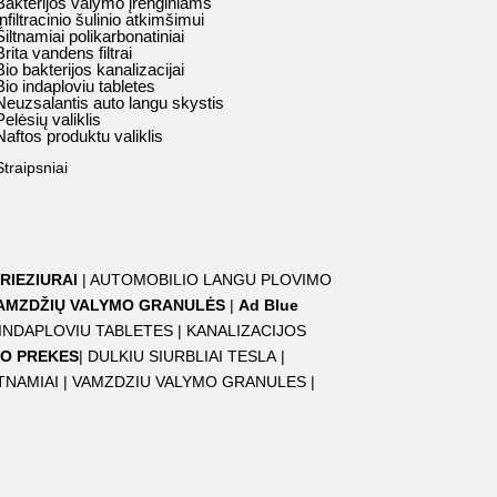
Bakterijos valymo įrenginiams
Infiltracinio šulinio atkimšimui
Šiltnamiai polikarbonatiniai
Brita vandens filtrai
Bio bakterijos kanalizacijai
Bio indaploviu tabletes
Neuzsalantis auto langu skystis
Pelėsių valiklis
Naftos produktu valiklis
Straipsniai
RIEZIURAI
|
AUTOMOBILIO LANGU PLOVIMO
AMZDŽIŲ VALYMO GRANULĖS
|
Ad Blue
 INDAPLOVIU TABLETES
|
KANALIZACIJOS
O PREKES
|
DULKIU SIURBLIAI TESLA
|
TNAMIAI
|
VAMZDZIU VALYMO GRANULES
|