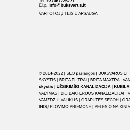
Tel.
+37067726777
El.p.
info@buksvarus.lt
VARTOTOJŲ TEISIŲ APSAUGA
© 2014-2022 |
SEO paslaugos
|
BUKSVARUS.LT
SKYSTIS
|
BRITA FILTRAI
|
BRITA MAXTRA
|
VAN
skystis
|
UŽSIKIMŠO KANALIZACIJA
|
KUBILA
VALYMAS
|
BIO BAKTERIJOS KANALIZACIJAI
|
VAMZDZIU VALIKLIS
|
ORAPUTES SECOH
|
OR
INDŲ PLOVIMO PRIEMONĖ
|
PELESIO NAIKIN