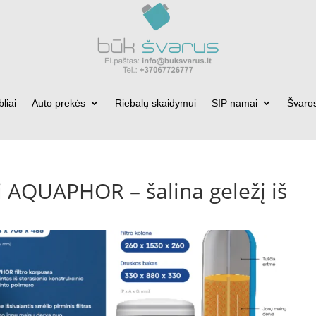
bliai
Auto prekės
Riebalų skaidymui
SIP namai
Švaro
ai AQUAPHOR – šalina geležį iš