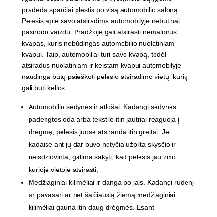
pradeda sparčiai plėstis po visą automobilio saloną.
Pelėsis apie savo atsiradimą automobilyje nebūtinai
pasirodo vaizdu. Pradžioje gali atsirasti nemalonus
kvapas, kuris nebūdingas automobilio nuolatiniam
kvapui. Taip, automobiliai turi savo kvapą, todėl
atsiradus nuolatiniam ir keistam kvapui automobilyje
naudinga būtų paieškoti pelėsio atsiradimo vietų, kurių
gali būti kelios.
Automobilio sėdynės ir atlošai. Kadangi sėdynės
padengtos oda arba tekstile itin jautriai reaguoja į
drėgmę, pelėsis juose atsiranda itin greitai. Jei
kadaise ant jų dar buvo netyčia užpilta skysčio ir
neišdžiovinta, galima sakyti, kad pelėsis jau žino
kurioje vietoje atsirasti;
Medžiaginiai kilimėliai ir danga po jais. Kadangi rudenį
ar pavasarį ar net šalčiausią žiemą medžiaginiai
kilimėliai gauna itin daug drėgmės. Esant