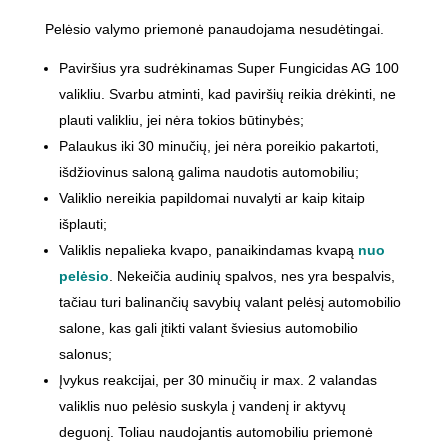
Pelėsio valymo priemonė panaudojama nesudėtingai.
Paviršius yra sudrėkinamas Super Fungicidas AG 100
valikliu. Svarbu atminti, kad paviršių reikia drėkinti, ne
plauti valikliu, jei nėra tokios būtinybės;
Palaukus iki 30 minučių, jei nėra poreikio pakartoti,
išdžiovinus saloną galima naudotis automobiliu;
Valiklio nereikia papildomai nuvalyti ar kaip kitaip
išplauti;
Valiklis nepalieka kvapo, panaikindamas kvapą
nuo
pelėsio
. Nekeičia audinių spalvos, nes yra bespalvis,
tačiau turi balinančių savybių valant pelėsį automobilio
salone, kas gali įtikti valant šviesius automobilio
salonus;
Įvykus reakcijai, per 30 minučių ir max. 2 valandas
valiklis nuo pelėsio suskyla į vandenį ir aktyvų
deguonį. Toliau naudojantis automobiliu priemonė