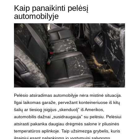
Kaip panaikinti pelėsį
automobilyje
Pelėsio atsiradimas automobilyje nėra mistinė situacija.
Ilgai laikomas garaže, pervežant konteineriuose iš kitų
šalių ar tiesiog įsigijus „skenduolį” iš Amerikos,
automobilis dažnai „susidraugauja” su pelėsiu. Pelėsiui
atsirasti pakanka daugiau drėgmės salone ir pliusinės
temperatūros aplinkoje. Taip užsimezga grybelis, kuris
ilgainiui esant palankioms jo vystymuisi sąlygoms