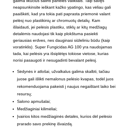
galima likučius šalinti panelės valikliais. Taip savęs
neapsunkinsite ieškant kažko ypatingo, kas vėliau gali
paaiškėti, kad yra tokia pati paprasta priemonė valant
pelėsį nuo plastikinių ar chromuotų detalių. Kam
išlaidauti, jei pelėsis plastiku, stiklų ar kitų medžiagų
detalėmis naudojasi tik kaip plokštuma pasiekti
geriausias erdves, nes dauginasi siūleliniu būdu (kaip
voratinklis). Super Fungicidas AG 100 yra naudojamas
tada, kai pelėsis yra išsiplėtęs tokiose vietose, kurias
norisi pasaugoti ir nesugadinti bevalant pelėsį.
Sėdynės ir atlošai, užvalkalus galima skalbti, tačiau
juose gali išlikti nemalonus pelėsio kvapas, todėl juos
rekomenduojama pakeisti į naujus negaištant laiko bei
resursų;
Salono apmušalai;
Medžiaginiai kilimėliai;
Įvairios kitos medžiaginės detalės, kurios dėl pelėsio
prarado savo prekinę išvaizdą.