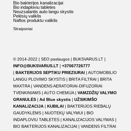
Bio bakterijos kanalizacijai
Bio indaploviu tabletes
Neuzsalantis auto langu skystis
Pelėsių valiklis
Naftos produktu valiklis
Straipsniai
© 2014-2022 |
SEO paslaugos
|
BUKSVARUS.LT
|
INFO@BUKSVARUS.LT
|
+37067726777
|
BAKTERIJOS SEPTIKU PRIEZIURAI
|
AUTOMOBILIO
LANGU PLOVIMO SKYSTIS
|
BRITA FILTRAI
|
BRITA
MAXTRA
|
VANDENS AERATORIAI-DIFUZORIAI
TVENKINIAMS
|
AUTO CHEMIJA
|
VAMZDŽIŲ VALYMO
GRANULĖS
|
Ad Blue skystis
|
UŽSIKIMŠO
KANALIZACIJA
|
KUBILAI
|
BAKTERIJOS RIEBALŲ
GAUDYKLĖMS
|
NUOTEKŲ VALYMUI
|
BIO
INDAPLOVIU TABLETES
|
KANALIZACIJOS VALYMAS
|
BIO BAKTERIJOS KANALIZACIJAI
|
VANDENS FILTRAI