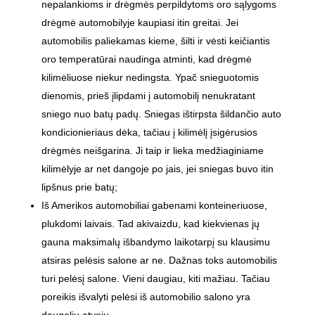
nepalankioms ir drėgmės perpildytoms oro sąlygoms
drėgmė automobilyje kaupiasi itin greitai. Jei
automobilis paliekamas kieme, šilti ir vėsti keičiantis
oro temperatūrai naudinga atminti, kad drėgmė
kilimėliuose niekur nedingsta. Ypač snieguotomis
dienomis, prieš įlipdami į automobilį nenukratant
sniego nuo batų padų. Sniegas ištirpsta šildančio auto
kondicionieriaus dėka, tačiau į kilimėlį įsigėrusios
drėgmės neišgarina. Ji taip ir lieka medžiaginiame
kilimėlyje ar net dangoje po jais, jei sniegas buvo itin
lipšnus prie batų;
Iš Amerikos automobiliai gabenami konteineriuose,
plukdomi laivais. Tad akivaizdu, kad kiekvienas jų
gauna maksimalų išbandymo laikotarpį su klausimu
atsiras pelėsis salone ar ne. Dažnas toks automobilis
turi pelėsį salone. Vieni daugiau, kiti mažiau. Tačiau
poreikis išvalyti pelėsi iš automobilio salono yra
daugeliu atvejų.