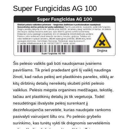
Super Fungicidas AG 100
Šis pelėsio valiklis gali būti naudojamas įvairiems
paviršiams. Tik prieš pradedant girti šį valiklį naudinga
žinoti, kad radus pelėsį ant plastikinės panelės, stiklų ar
kitų dirbtinių detalių nereikėtų skubėti pirkti pelėsio
valiklius. Pelėsis mėgsta organines medžiagas, tekstilę,
tačiau ant plastikinių detalių jis tik vegetuoja. Todėl
nesudėtingai išvalysite pelėsį surenkant jį
dezinfekuojančia servetėle, kurias naudojate rankoms
pasivalyti vairuojant šiltu oru. Po pelėsio grybelio
surinkimo, kas turėtų vykti tik drėgnomis servetėlėmis