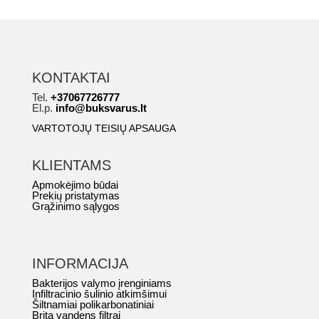
KONTAKTAI
Tel.
+37067726777
El.p.
info@buksvarus.lt
VARTOTOJŲ TEISIŲ APSAUGA
KLIENTAMS
Apmokėjimo būdai
Prekių pristatymas
Grąžinimo sąlygos
INFORMACIJA
Bakterijos valymo įrenginiams
Infiltracinio šulinio atkimšimui
Šiltnamiai polikarbonatiniai
Brita vandens filtrai