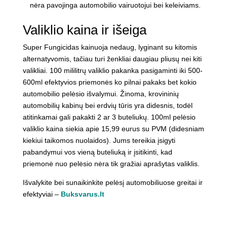
nėra pavojinga automobilio vairuotojui bei keleiviams.
Valiklio kaina ir išeiga
Super Fungicidas kainuoja nedaug, lyginant su kitomis
alternatyvomis, tačiau turi ženkliai daugiau pliusų nei kiti
valikliai. 100 mililitrų valiklio pakanka pasigaminti iki 500-
600ml efektyvios priemonės ko pilnai pakaks bet kokio
automobilio pelėsio išvalymui. Žinoma, krovininių
automobilių kabinų bei erdvių tūris yra didesnis, todėl
atitinkamai gali pakakti 2 ar 3 buteliukų. 100ml pelėsio
valiklio kaina siekia apie 15,99 eurus su PVM (didesniam
kiekiui taikomos nuolaidos). Jums tereikia įsigyti
pabandymui vos vieną buteliuką ir įsitikinti, kad
priemonė nuo pelėsio nėra tik gražiai aprašytas valiklis.
Išvalykite bei sunaikinkite pelėsį automobiliuose greitai ir
efektyviai –
Buksvarus.lt