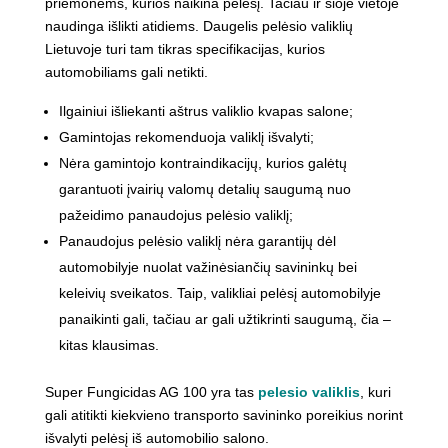
priemonėms, kurios naikina pelėsį. Tačiau ir šioje vietoje
naudinga išlikti atidiems. Daugelis pelėsio valiklių
Lietuvoje turi tam tikras specifikacijas, kurios
automobiliams gali netikti.
Ilgainiui išliekanti aštrus valiklio kvapas salone;
Gamintojas rekomenduoja valiklį išvalyti;
Nėra gamintojo kontraindikacijų, kurios galėtų
garantuoti įvairių valomų detalių saugumą nuo
pažeidimo panaudojus pelėsio valiklį;
Panaudojus pelėsio valiklį nėra garantijų dėl
automobilyje nuolat važinėsiančių savininkų bei
keleivių sveikatos. Taip, valikliai pelėsį automobilyje
panaikinti gali, tačiau ar gali užtikrinti saugumą, čia –
kitas klausimas.
Super Fungicidas AG 100 yra tas
pelesio valiklis
, kuri
gali atitikti kiekvieno transporto savininko poreikius norint
išvalyti pelėsį iš automobilio salono.