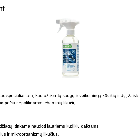
nt
as specialiai tam, kad užtikrintų saugų ir veiksmingą kūdikių indų, žaislų
tuo pačiu nepalikdamas cheminių likučių.
žiagų, tinkama naudoti jautriems kūdikių daiktams.
lus ir mikroorganizmų likučius.