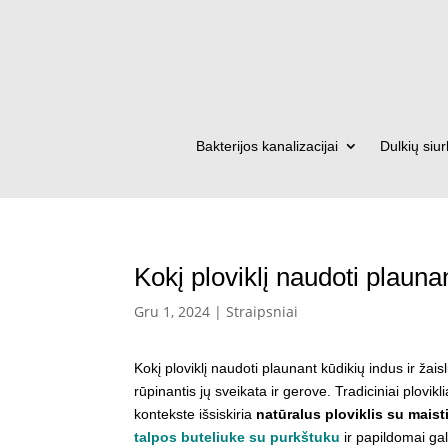
Bakterijos kanalizacijai
Dulkių siur
Kokį ploviklį naudoti plaunan
Gru 1, 2024
|
Straipsniai
Kokį ploviklį naudoti plaunant kūdikių indus ir žaisl
rūpinantis jų sveikata ir gerove. Tradiciniai plov
kontekste išsiskiria
natūralus ploviklis su maist
talpos buteliuke su purkštuku
ir papildomai gal