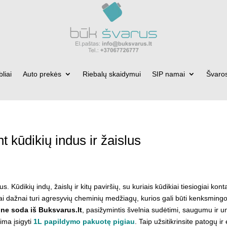
bliai
Auto prekės
Riebalų skaidymui
SIP namai
Švaro
t kūdikių indus ir žaislus
us. Kūdikių indų, žaislų ir kitų paviršių, su kuriais kūdikiai tiesiogiai kon
ikliai dažnai turi agresyvių cheminių medžiagų, kurios gali būti kenksm
ine soda iš Buksvarus.lt
, pasižymintis švelnia sudėtimi, saugumu ir 
ima įsigyti
1L papildymo pakuotę pigiau
. Taip užsitikrinsite patogų 