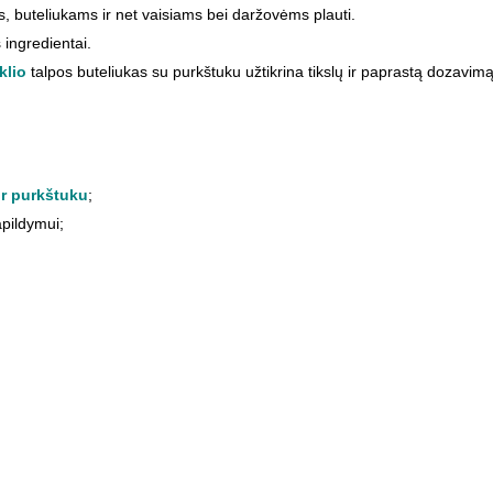
, buteliukams ir net vaisiams bei daržovėms plauti.
 ingredientai.
klio
talpos buteliukas su purkštuku užtikrina tikslų ir paprastą dozavim
ir purkštuku
;
pildymui;