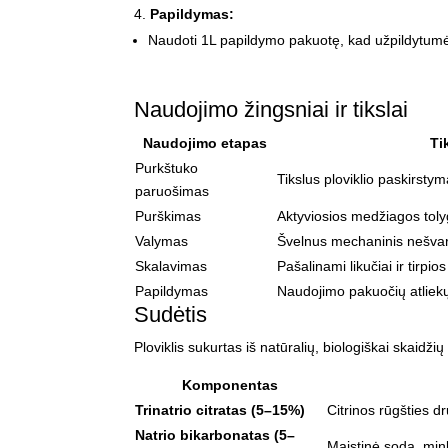
Papildymas:
Naudoti 1L papildymo pakuotę, kad užpildytum
Naudojimo žingsniai ir tikslai
Naudojimo etapas
Ti
Purkštuko
Tikslus ploviklio paskirsty
paruošimas
Purškimas
Aktyviosios medžiagos toly
Valymas
Švelnus mechaninis nešva
Skalavimas
Pašalinami likučiai ir tirpi
Papildymas
Naudojimo pakuočių atlie
Sudėtis
Ploviklis sukurtas iš natūralių, biologiškai skaidž
Komponentas
Trinatrio citratas (5–15%)
Citrinos rūgšties d
Natrio bikarbonatas (5–
Maistinė soda, min