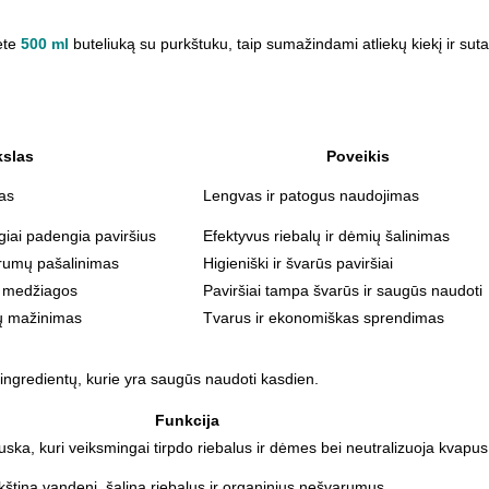
ėte
500 ml
buteliuką su purkštuku, taip sumažindami atliekų kiekį ir suta
kslas
Poveikis
mas
Lengvas ir patogus naudojimas
giai padengia paviršius
Efektyvus riebalų ir dėmių šalinimas
rumų pašalinimas
Higieniški ir švarūs paviršiai
os medžiagos
Paviršiai tampa švarūs ir saugūs naudoti
kų mažinimas
Tvarus ir ekonomiškas sprendimas
ių ingredientų, kurie yra saugūs naudoti kasdien.
Funkcija
ruska, kuri veiksmingai tirpdo riebalus ir dėmes bei neutralizuoja kvapus
kština vandenį, šalina riebalus ir organinius nešvarumus.