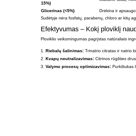
15%)
Glicerinas (<5%)
Drėkina ir apsaugo 
Sudėtyje nėra fosfatų, parabenų, chloro ar kitų ag
Efektyvumas – Kokį ploviklį naud
Ploviklio veiksmingumas pagrįstas natūraliais in
Riebalų šalinimas:
Trinatrio citratas ir natrio
Kvapų neutralizavimas:
Citrinos rūgšties dru
Valymo procesų optimizavimas:
Purkštukas l