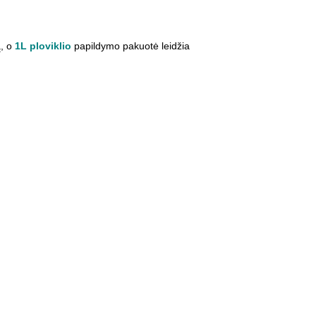
ą, o
1L ploviklio
papildymo pakuotė leidžia