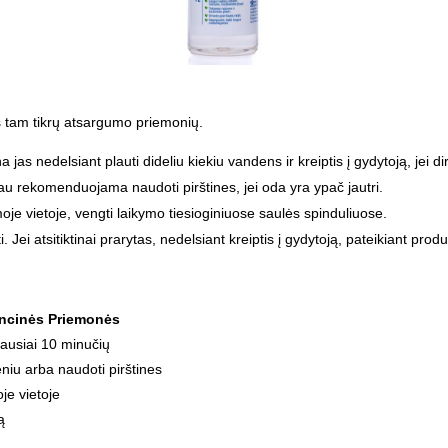
s tam tikrų atsargumo priemonių.
ina jas nedelsiant plauti dideliu kiekiu vandens ir kreiptis į gydytoją, jei 
au rekomenduojama naudoti pirštines, jei oda yra ypač jautri.
oje vietoje, vengti laikymo tiesioginiuose saulės spinduliuose.
ti. Jei atsitiktinai prarytas, nedelsiant kreiptis į gydytoją, pateikiant pro
ncinės Priemonės
iausiai 10 minučių
niu arba naudoti pirštines
je vietoje
ą