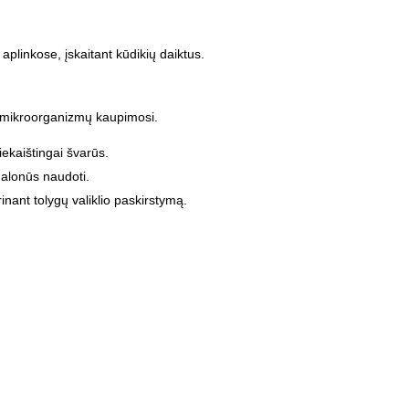
aplinkose, įskaitant kūdikių daiktus.
uo mikroorganizmų kaupimosi.
riekaištingai švarūs.
 malonūs naudoti.
inant tolygų valiklio paskirstymą.