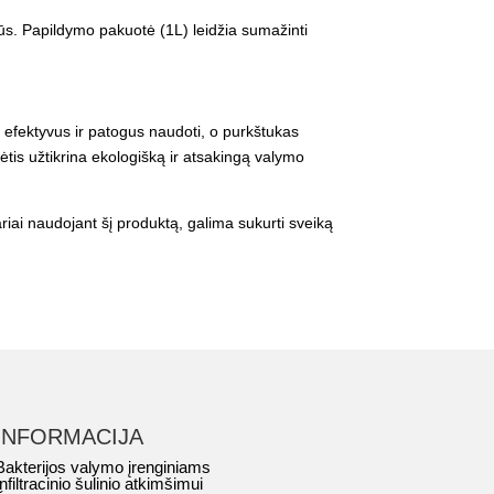
dūs. Papildymo pakuotė (1L) leidžia sumažinti
, efektyvus ir patogus naudoti, o purkštukas
dėtis užtikrina ekologišką ir atsakingą valymo
ariai naudojant šį produktą, galima sukurti sveiką
INFORMACIJA
Bakterijos valymo įrenginiams
Infiltracinio šulinio atkimšimui