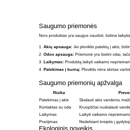
Saugumo priemonės
Nors produktas yra saugus naudoti, būtina laikyti
Akių apsauga:
Jei ploviklis patektų į akis, būt
Odos apsauga:
Priemonė yra švelni odai, tači
Laikymas:
Produktą laikyti vaikams neprieinam
Patekimas į burną:
Ploviklis nėra skirtas varto
Saugumo priemonių apžvalga
Rizika
Preve
Patekimas į akis
Skalauti akis vandeniu maž
Kontaktas su oda
Kruopščiai nuskalauti vande
Laikymas
Laikyti vaikams neprieinamo
Prarijimas
Nedelsiant kreiptis į gydytoj
Ekologinis poveikis