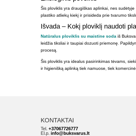
Šis ploviklis yra draugiškas aplinkai, nes sudėtyj
plastiko atliekų kiekį ir prisideda prie tvarumo tik
Išvada – Kokį ploviklį naudoti pl
Natūralus ploviklis su maistine soda
iš Buksvar
leidžia tiksliai ir taupiai dozuoti priemonę. Papil
procesą.
Šis ploviklis yra idealus pasirinkimas tėvams, sie
ir higienišką aplinką tiek namuose, tiek komercin
KONTAKTAI
Tel.
+37067726777
El.p.
info@buksvarus.lt