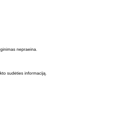
dirginimas nepraeina.
dukto sudėties informaciją.