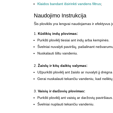
Klaidos bandant išsirinkti vandens filtrus
;
Naudojimo Instrukcija
Šis ploviklis yra lengvai naudojamas ir efektyvus įv
Kūdikių indų plovimas:
Purkšti ploviklį tiesiai ant indų arba kempinės.
Švelniai nuvalyti paviršių, pašalinant nešvarumus
Nuskalauti šiltu vandeniu.
Žaislų ir kitų daiktų valymas:
Užpurkšti ploviklį ant žaislo ar nuvalyti jį drėgna
Gerai nuskalauti tekančiu vandeniu, kad neliktų 
Vaisių ir daržovių plovimas:
Purkšti ploviklį ant vaisių ar daržovių paviršiaus
Švelniai nuplauti tekančiu vandeniu.