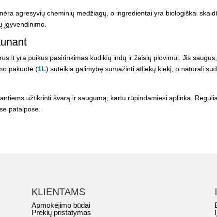
e nėra agresyvių cheminių medžiagų, o ingredientai yra biologiškai skai
slų įgyvendinimo.
aunant
us.lt yra puikus pasirinkimas kūdikių indų ir žaislų plovimui. Jis saugus
dymo pakuotė (
1L
) suteikia galimybę sumažinti atliekų kiekį, o natūrali su
kiantiems užtikrinti švarą ir saugumą, kartu rūpindamiesi aplinka. Reguli
ėse patalpose.
KLIENTAMS
Apmokėjimo būdai
Prekių pristatymas