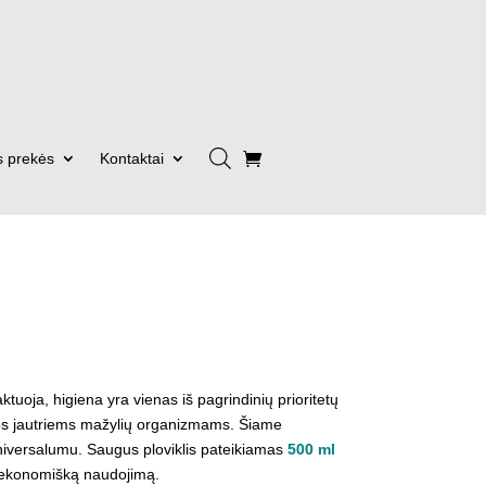
s prekės
Kontaktai
taktuoja, higiena yra vienas iš pagrindinių prioritetų
ingos jautriems mažylių organizmams. Šiame
universalumu. Saugus ploviklis pateikiamas
500 ml
ir ekonomišką naudojimą.