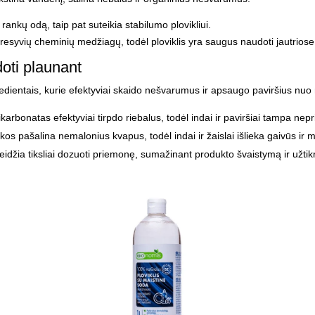
rankų odą, taip pat suteikia stabilumo plovikliui.
resyvių cheminių medžiagų, todėl ploviklis yra saugus naudoti jautriose 
oti plaunant
gredientais, kurie efektyviai skaido nešvarumus ir apsaugo paviršius n
 bikarbonatas efektyviai tirpdo riebalus, todėl indai ir paviršiai tampa nep
skos pašalina nemalonius kvapus, todėl indai ir žaislai išlieka gaivūs ir
eidžia tiksliai dozuoti priemonę, sumažinant produkto švaistymą ir užtikr