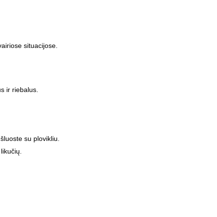
airiose situacijose.
 ir riebalus.
 šluoste su plovikliu.
likučių.
.