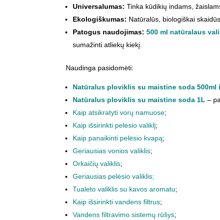
Universalumas:
Tinka kūdikių indams, žaislams
Ekologiškumas:
Natūralūs, biologiškai skaidūs
Patogus naudojimas:
500 ml natūralaus vali
sumažinti atliekų kiekį.
Naudinga pasidomėti:
Natūralus ploviklis su maistine soda 500ml 
Natūralus ploviklis su maistine soda 1L
– pa
Kaip atsikratyti vorų namuose
;
Kaip išsirinkti pelėsio valiklį
;
Kaip panaikinti pelėsio kvapą
;
Geriausias vonios valiklis
;
Orkaičių valiklis
;
Geriausias pelėsio valiklis
;
Tualeto valiklis su kavos aromatu
;
Kaip išsirinkti vandens filtrus
;
Vandens filtravimo sistemų rūšys
;