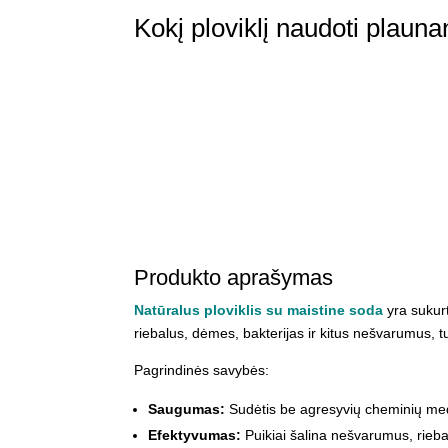
Kokį ploviklį naudoti plauna
Produkto aprašymas
Natūralus ploviklis su maistine soda
yra sukurt
riebalus, dėmes, bakterijas ir kitus nešvarumus, 
Pagrindinės savybės:
Saugumas:
Sudėtis be agresyvių cheminių med
Efektyvumas:
Puikiai šalina nešvarumus, rieba