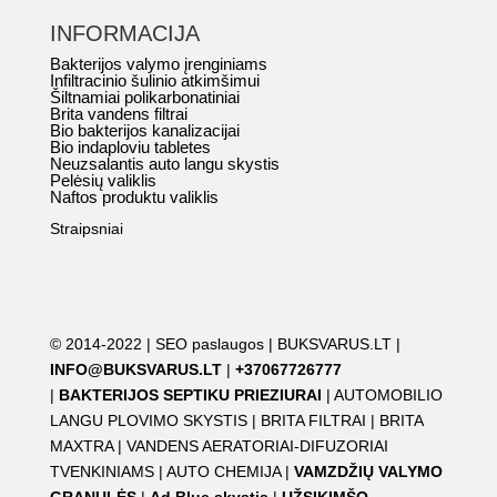
INFORMACIJA
Bakterijos valymo įrenginiams
Infiltracinio šulinio atkimšimui
Šiltnamiai polikarbonatiniai
Brita vandens filtrai
Bio bakterijos kanalizacijai
Bio indaploviu tabletes
Neuzsalantis auto langu skystis
Pelėsių valiklis
Naftos produktu valiklis
Straipsniai
© 2014-2022 |
SEO paslaugos
|
BUKSVARUS.LT
|
INFO@BUKSVARUS.LT
|
+37067726777
|
BAKTERIJOS SEPTIKU PRIEZIURAI
|
AUTOMOBILIO
LANGU PLOVIMO SKYSTIS
|
BRITA FILTRAI
|
BRITA
MAXTRA
|
VANDENS AERATORIAI-DIFUZORIAI
TVENKINIAMS
|
AUTO CHEMIJA
|
VAMZDŽIŲ VALYMO
GRANULĖS
|
Ad Blue skystis
|
UŽSIKIMŠO