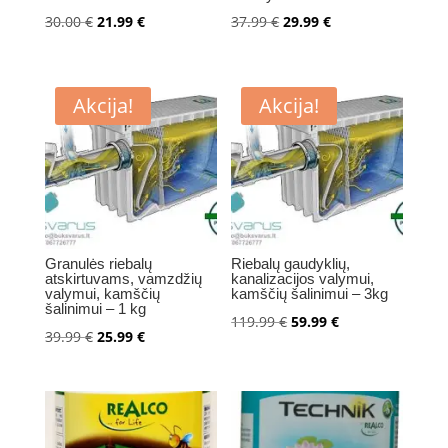
Original
Current
Original
Current
30.00
€
21.99
€
37.99
€
29.99
€
price
price
price
price
was:
is:
was:
is:
30.00 €.
21.99 €.
37.99 €.
29.99 €.
Akcija!
Akcija!
Granulės riebalų
Riebalų gaudyklių,
atskirtuvams, vamzdžių
kanalizacijos valymui,
valymui, kamščių
kamščių šalinimui – 3kg
šalinimui – 1 kg
Original
Current
119.99
€
59.99
€
Original
Current
39.99
€
25.99
€
price
price
price
price
was:
is:
was:
is:
119.99 €.
59.99 €.
39.99 €.
25.99 €.