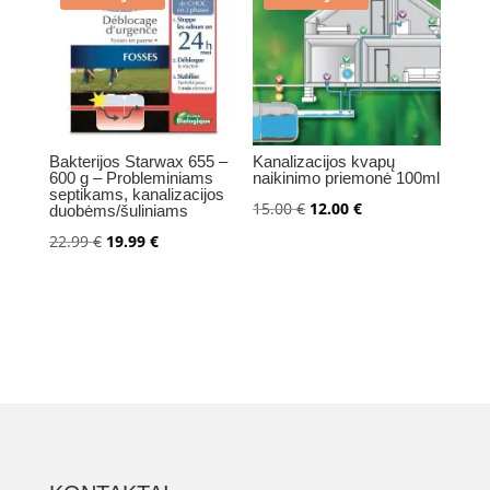
Bakterijos Starwax 655 –
Kanalizacijos kvapų
600 g – Probleminiams
naikinimo priemonė 100ml
septikams, kanalizacijos
Original
Current
15.00
€
12.00
€
duobėms/šuliniams
price
price
Original
Current
22.99
€
19.99
€
was:
is:
price
price
15.00 €.
12.00 €.
was:
is:
22.99 €.
19.99 €.