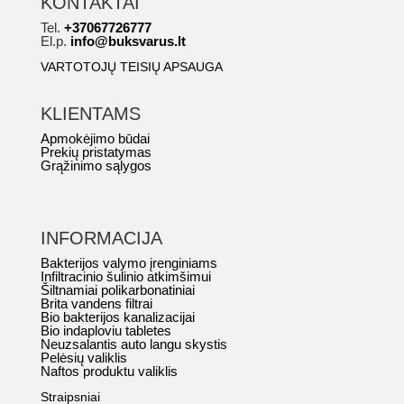
KONTAKTAI
Tel.
+37067726777
El.p.
info@buksvarus.lt
VARTOTOJŲ TEISIŲ APSAUGA
KLIENTAMS
Apmokėjimo būdai
Prekių pristatymas
Grąžinimo sąlygos
INFORMACIJA
Bakterijos valymo įrenginiams
Infiltracinio šulinio atkimšimui
Šiltnamiai polikarbonatiniai
Brita vandens filtrai
Bio bakterijos kanalizacijai
Bio indaploviu tabletes
Neuzsalantis auto langu skystis
Pelėsių valiklis
Naftos produktu valiklis
Straipsniai