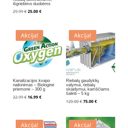
price
price
išgriebimo duobėms
was:
is:
Original
Current
29.99
€
25.00
€
40.99 €.
35.00 €.
price
price
was:
is:
29.99 €.
25.00 €.
Akcija!
Akcija!
Kanalizacijos kvapo
Riebalų gaudyklių
naikinimas – Biologinė
valymui, riebalų
priemonė – 300 g
skaidymui, kamščiams
šalinti – 5 kg
Original
Current
22.99
€
16.99
€
Original
Current
120.00
€
75.00
€
price
price
price
price
was:
is:
was:
is:
22.99 €.
16.99 €.
120.00 €.
75.00 €.
Akcija!
Akcija!