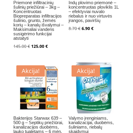
Priemonė infiltracinių
Indų plovimo priemonė –
šulinių priežiūrai – 3kg –
koncentruotas ploviklis 1L
Koncentruotas
– efektyviai nuvalo
Biopreparatas infiltracijos
riebalus ir nuo virtuvės
šulinio, grunto, žemės
įrangos, paviršių
korių – kanalų išvalymui –
Original
Current
8.70
€
6.90
€
Maksimaliai vandens
susigėrimo funkcijai
price
price
atstatyti
was:
is:
Original
Current
145.00
€
125.00
€
8.70 €.
6.90 €.
price
price
was:
is:
145.00 €.
125.00 €.
Akcija!
Akcija!
Bakterijos Starwax 639 –
Valymo įrenginiams,
500 g – Septikų priežiūrai,
kanalizacijai, duobėms,
kanalizacijos duobėms,
šuliniams, riebalų
lauko tualetams – 6 mėn.
skaidymui