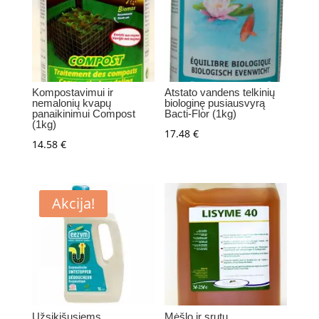
Kompostavimui ir
Atstato vandens telkinių
nemalonių kvapų
biologinę pusiausvyrą
panaikinimui Compost
Bacti-Flor (1kg)
(1kg)
17.48
€
14.58
€
Akcija!
Užsikišusiems
Mėšlo ir srutų