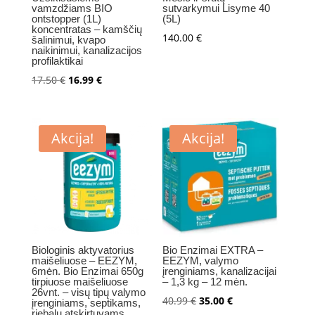
vamzdžiams BIO
sutvarkymui Lisyme 40
ontstopper (1L)
(5L)
koncentratas – kamščių
140.00
€
šalinimui, kvapo
naikinimui, kanalizacijos
profilaktikai
Original
Current
17.50
€
16.99
€
price
price
was:
is:
17.50 €.
16.99 €.
Akcija!
Akcija!
Biologinis aktyvatorius
Bio Enzimai EXTRA –
maišeliuose – EEZYM,
EEZYM, valymo
6mėn. Bio Enzimai 650g
įrenginiams, kanalizacijai
tirpiuose maišeliuose
– 1,3 kg – 12 mėn.
26vnt. – visų tipų valymo
Original
Current
40.99
€
35.00
€
įrenginiams, septikams,
riebalų atskirtuvams,