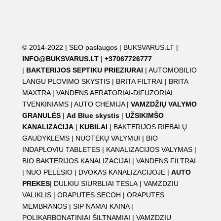
© 2014-2022 |
SEO paslaugos
|
BUKSVARUS.LT
|
INFO@BUKSVARUS.LT
|
+37067726777
|
BAKTERIJOS SEPTIKU PRIEZIURAI
|
AUTOMOBILIO
LANGU PLOVIMO SKYSTIS
|
BRITA FILTRAI
|
BRITA
MAXTRA
|
VANDENS AERATORIAI-DIFUZORIAI
TVENKINIAMS
|
AUTO CHEMIJA
|
VAMZDŽIŲ VALYMO
GRANULĖS
|
Ad Blue skystis
|
UŽSIKIMŠO
KANALIZACIJA
|
KUBILAI
|
BAKTERIJOS RIEBALŲ
GAUDYKLĖMS
|
NUOTEKŲ VALYMUI
|
BIO
INDAPLOVIU TABLETES
|
KANALIZACIJOS VALYMAS
|
BIO BAKTERIJOS KANALIZACIJAI
|
VANDENS FILTRAI
|
NUO PELĖSIO
|
DVOKAS KANALIZACIJOJE
|
AUTO
PREKES
|
DULKIU SIURBLIAI TESLA
|
VAMZDZIU
VALIKLIS
|
ORAPUTES SECOH
|
ORAPUTES
MEMBRANOS
|
SIP NAMAI KAINA
|
POLIKARBONATINIAI ŠILTNAMIAI
|
VAMZDZIU