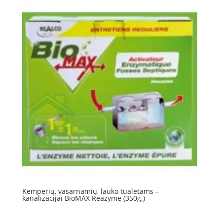
17.50 €.
16.99 €.
Kemperių, vasarnamių, lauko tualetams –
kanalizacijai BioMAX Reazyme (350g.)