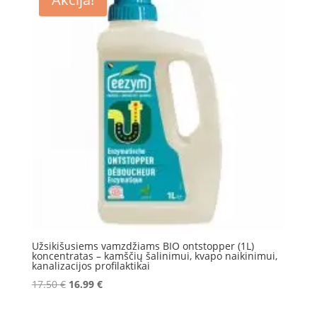
Užsikišusiems vamzdžiams BIO ontstopper (1L)
koncentratas – kamščių šalinimui, kvapo naikinimui,
kanalizacijos profilaktikai
Original
Current
17.50
€
16.99
€
price
price
was:
is: