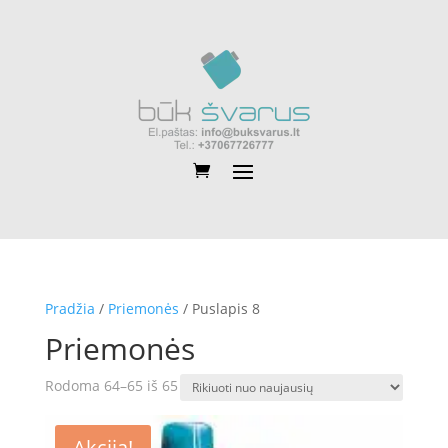
Pradžia
/
Priemonės
/ Puslapis 8
Priemonės
Rūšiuojama
Rodoma 64–65 iš 65
pagal
naujausią
Akcija!