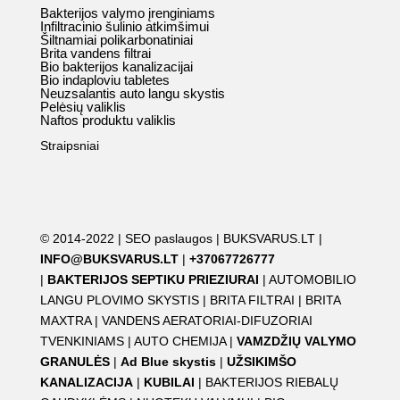
Bakterijos valymo įrenginiams
Infiltracinio šulinio atkimšimui
Šiltnamiai polikarbonatiniai
Brita vandens filtrai
Bio bakterijos kanalizacijai
Bio indaploviu tabletes
Neuzsalantis auto langu skystis
Pelėsių valiklis
Naftos produktu valiklis
Straipsniai
© 2014-2022 |
SEO paslaugos
|
BUKSVARUS.LT
|
INFO@BUKSVARUS.LT
|
+37067726777
|
BAKTERIJOS SEPTIKU PRIEZIURAI
|
AUTOMOBILIO
LANGU PLOVIMO SKYSTIS
|
BRITA FILTRAI
|
BRITA
MAXTRA
|
VANDENS AERATORIAI-DIFUZORIAI
TVENKINIAMS
|
AUTO CHEMIJA
|
VAMZDŽIŲ VALYMO
GRANULĖS
|
Ad Blue skystis
|
UŽSIKIMŠO
KANALIZACIJA
|
KUBILAI
|
BAKTERIJOS RIEBALŲ