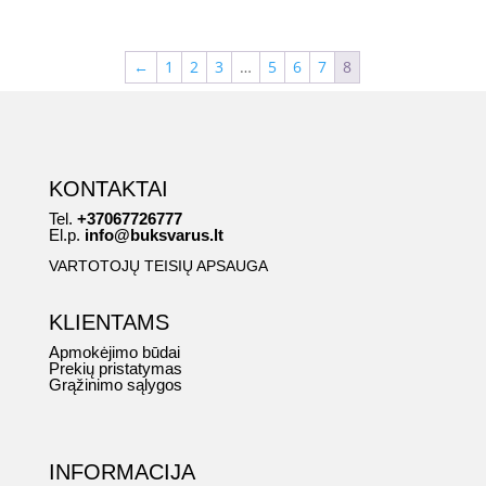
←
1
2
3
…
5
6
7
8
KONTAKTAI
Tel.
+37067726777
El.p.
info@buksvarus.lt
VARTOTOJŲ TEISIŲ APSAUGA
KLIENTAMS
Apmokėjimo būdai
Prekių pristatymas
Grąžinimo sąlygos
INFORMACIJA