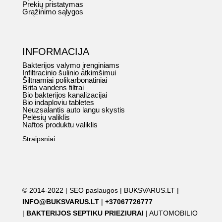
Prekių pristatymas
Grąžinimo sąlygos
INFORMACIJA
Bakterijos valymo įrenginiams
Infiltracinio šulinio atkimšimui
Šiltnamiai polikarbonatiniai
Brita vandens filtrai
Bio bakterijos kanalizacijai
Bio indaploviu tabletes
Neuzsalantis auto langu skystis
Pelėsių valiklis
Naftos produktu valiklis
Straipsniai
© 2014-2022 |
SEO paslaugos
|
BUKSVARUS.LT
|
INFO@BUKSVARUS.LT
|
+37067726777
|
BAKTERIJOS SEPTIKU PRIEZIURAI
|
AUTOMOBILIO