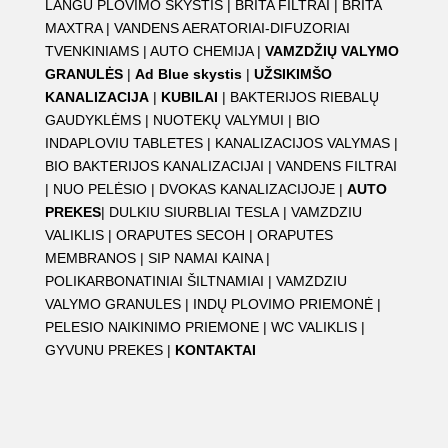
LANGU PLOVIMO SKYSTIS
|
BRITA FILTRAI
|
BRITA
MAXTRA
|
VANDENS AERATORIAI-DIFUZORIAI
TVENKINIAMS
|
AUTO CHEMIJA
|
VAMZDŽIŲ VALYMO
GRANULĖS
|
Ad Blue skystis
|
UŽSIKIMŠO
KANALIZACIJA
|
KUBILAI
|
BAKTERIJOS RIEBALŲ
GAUDYKLĖMS
|
NUOTEKŲ VALYMUI
|
BIO
INDAPLOVIU TABLETES
|
KANALIZACIJOS VALYMAS
|
BIO BAKTERIJOS KANALIZACIJAI
|
VANDENS FILTRAI
|
NUO PELĖSIO
|
DVOKAS KANALIZACIJOJE
|
AUTO
PREKES
|
DULKIU SIURBLIAI TESLA
|
VAMZDZIU
VALIKLIS
|
ORAPUTES SECOH
|
ORAPUTES
MEMBRANOS
|
SIP NAMAI KAINA
|
POLIKARBONATINIAI ŠILTNAMIAI
|
VAMZDZIU
VALYMO GRANULES
|
INDŲ PLOVIMO PRIEMONĖ
|
PELESIO NAIKINIMO PRIEMONE
|
WC VALIKLIS
|
GYVUNU PREKES
|
KONTAKTAI