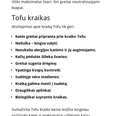
išliks maksimaliai švari. Itin greitai neutralizuojami
kvapai.
Tofu kraikas
Atsiliepimai apie kraiką Tofu tik geri.
Katės greitai pripranta prie kraiko Tofu;
Nedulka – lengva valyti;
Nesukelia alergijos katėms ir jų augintojams;
Kačių pėdutės išlieka švarios;
Greitai sugeria drėgmę;
Ypatinga kvapų kontrolė;
Sudėtyje nėra medienos;
Kraiką galima mesti į tualetą;
Draugiškas aplinkai;
Biologiškai suyrantis kraikas.
Sumažinta Tofu kraiko kaina leidžia lengviau
prižiūrėti kates ir maksimaliai užtikrinti kačių