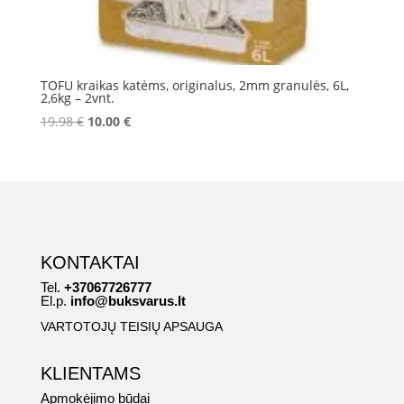
TOFU kraikas katėms, originalus, 2mm granulės, 6L,
2,6kg – 2vnt.
Original
Current
19.98
€
10.00
€
price
price
was:
is:
19.98 €.
10.00 €.
KONTAKTAI
Tel.
+37067726777
El.p.
info@buksvarus.lt
VARTOTOJŲ TEISIŲ APSAUGA
KLIENTAMS
Apmokėjimo būdai