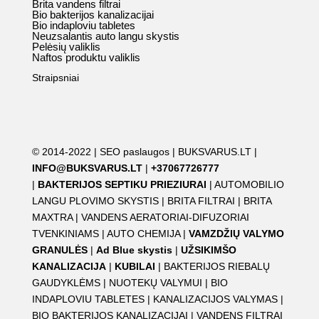
Brita vandens filtrai
Bio bakterijos kanalizacijai
Bio indaploviu tabletes
Neuzsalantis auto langu skystis
Pelėsių valiklis
Naftos produktu valiklis
Straipsniai
© 2014-2022 |
SEO paslaugos
|
BUKSVARUS.LT
|
INFO@BUKSVARUS.LT
|
+37067726777
|
BAKTERIJOS SEPTIKU PRIEZIURAI
|
AUTOMOBILIO
LANGU PLOVIMO SKYSTIS
|
BRITA FILTRAI
|
BRITA
MAXTRA
|
VANDENS AERATORIAI-DIFUZORIAI
TVENKINIAMS
|
AUTO CHEMIJA
|
VAMZDŽIŲ VALYMO
GRANULĖS
|
Ad Blue skystis
|
UŽSIKIMŠO
KANALIZACIJA
|
KUBILAI
|
BAKTERIJOS RIEBALŲ
GAUDYKLĖMS
|
NUOTEKŲ VALYMUI
|
BIO
INDAPLOVIU TABLETES
|
KANALIZACIJOS VALYMAS
|
BIO BAKTERIJOS KANALIZACIJAI
|
VANDENS FILTRAI