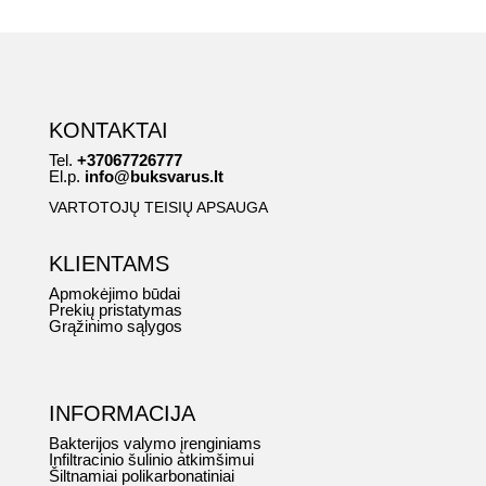
was:
is:
17.99 €.
14.99 €.
KONTAKTAI
Tel.
+37067726777
El.p.
info@buksvarus.lt
VARTOTOJŲ TEISIŲ APSAUGA
KLIENTAMS
Apmokėjimo būdai
Prekių pristatymas
Grąžinimo sąlygos
INFORMACIJA
Bakterijos valymo įrenginiams
Infiltracinio šulinio atkimšimui
Šiltnamiai polikarbonatiniai