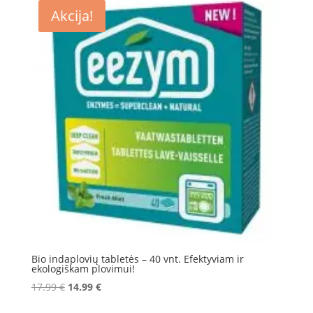
Akcija!
Bio indaplovių tabletės – 40 vnt. Efektyviam ir
ekologiškam plovimui!
Original
Current
17.99
€
14.99
€
price
price