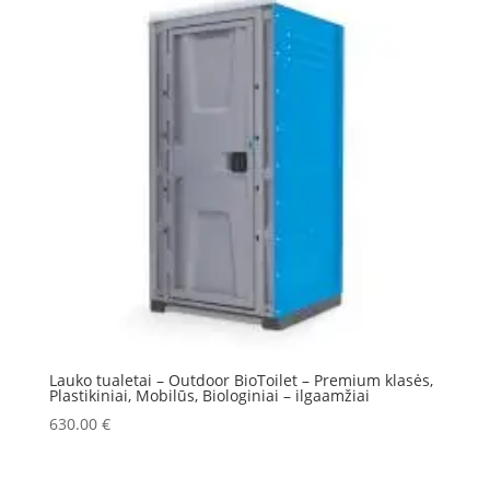
Lauko tualetai – Outdoor BioToilet – Premium klasės,
Plastikiniai, Mobilūs, Biologiniai – ilgaamžiai
630.00
€