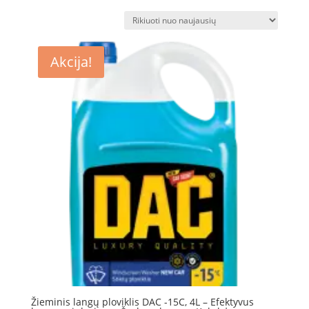
pagal
naujausią
Akcija!
Žieminis langų ploviklis DAC -15C, 4L – Efektyvus