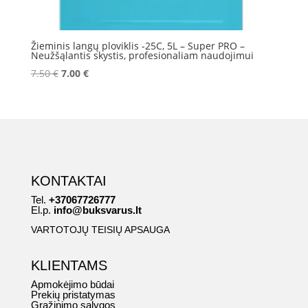
Žieminis langų ploviklis -25C, 5L – Super PRO –
Neužšąlantis skystis, profesionaliam naudojimui
Original
Current
7.50
€
7.00
€
price
price
was:
is:
7.50 €.
7.00 €.
KONTAKTAI
Tel.
+37067726777
El.p.
info@buksvarus.lt
VARTOTOJŲ TEISIŲ APSAUGA
KLIENTAMS
Apmokėjimo būdai
Prekių pristatymas
Grąžinimo sąlygos