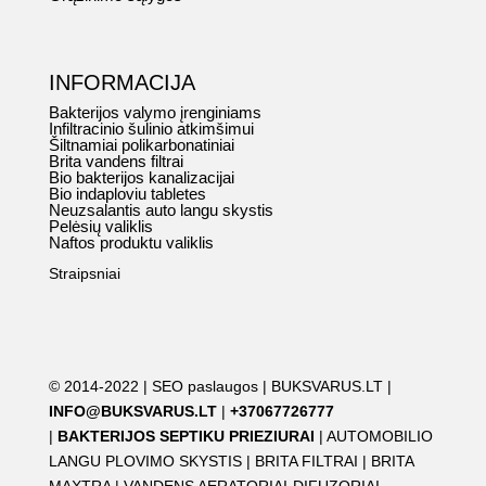
INFORMACIJA
Bakterijos valymo įrenginiams
Infiltracinio šulinio atkimšimui
Šiltnamiai polikarbonatiniai
Brita vandens filtrai
Bio bakterijos kanalizacijai
Bio indaploviu tabletes
Neuzsalantis auto langu skystis
Pelėsių valiklis
Naftos produktu valiklis
Straipsniai
© 2014-2022 |
SEO paslaugos
|
BUKSVARUS.LT
|
INFO@BUKSVARUS.LT
|
+37067726777
|
BAKTERIJOS SEPTIKU PRIEZIURAI
|
AUTOMOBILIO
LANGU PLOVIMO SKYSTIS
|
BRITA FILTRAI
|
BRITA