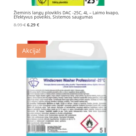
Žieminis langų ploviklis DAC -25C, 4L – Laimo kvapo,
Efektyvus poveikis, Sistemos saugumas
Original
Current
8.99
€
6.29
€
price
price
was:
is:
8.99 €.
6.29 €.
Akcija!