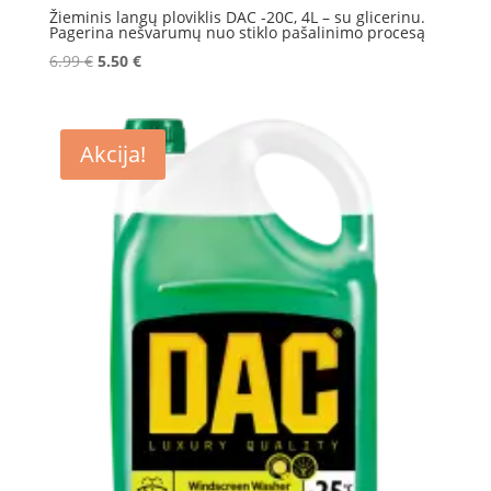
Žieminis langų ploviklis DAC -20C, 4L – su glicerinu.
Pagerina nešvarumų nuo stiklo pašalinimo procesą
Original
Current
6.99
€
5.50
€
price
price
was:
is:
6.99 €.
5.50 €.
Akcija!