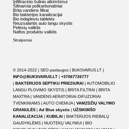
Infiltracinio šulinio atkimšimui
Šiltnamiai polikarbonatiniai
Brita vandens filtrai
Bio bakterijos kanalizacijai
Bio indaploviu tabletes
Neuzsalantis auto langu skystis
Pelėsių valiklis
Naftos produktu valiklis
Straipsniai
© 2014-2022 |
SEO paslaugos
|
BUKSVARUS.LT
|
INFO@BUKSVARUS.LT
|
+37067726777
|
BAKTERIJOS SEPTIKU PRIEZIURAI
|
AUTOMOBILIO
LANGU PLOVIMO SKYSTIS
|
BRITA FILTRAI
|
BRITA
MAXTRA
|
VANDENS AERATORIAI-DIFUZORIAI
TVENKINIAMS
|
AUTO CHEMIJA
|
VAMZDŽIŲ VALYMO
GRANULĖS
|
Ad Blue skystis
|
UŽSIKIMŠO
KANALIZACIJA
|
KUBILAI
|
BAKTERIJOS RIEBALŲ
GAUDYKLĖMS
|
NUOTEKŲ VALYMUI
|
BIO