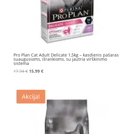
Pro Plan Cat Adult Delicate 1,5kg – kasdienis pašaras
suaugusioms, išrankioms, su jautria virškinimo
sistema
Original
Current
17.94
€
15.99
€
price
price
was:
is:
17.94 €.
15.99 €.
Akcija!