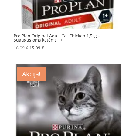
Pro Plan Original Adult Cat Chicken 1,5kg –
Suaugusioms katėms 1+
Original
Current
16.99
€
15.99
€
price
price
was:
is:
16.99 €.
15.99 €.
Akcija!