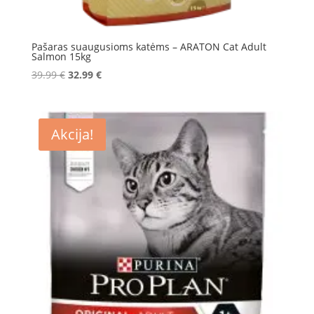
Pašaras suaugusioms katėms – ARATON Cat Adult
Salmon 15kg
Original
Current
39.99
€
32.99
€
price
price
was:
is:
39.99 €.
32.99 €.
Akcija!