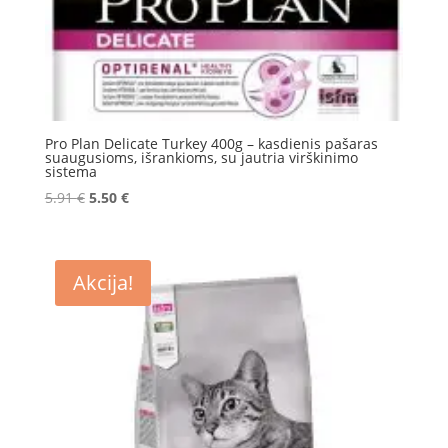
Pro Plan Delicate Turkey 400g – kasdienis pašaras
suaugusioms, išrankioms, su jautria virškinimo
sistema
Original
Current
5.91
€
5.50
€
price
price
was:
is:
5.91 €.
5.50 €.
Akcija!