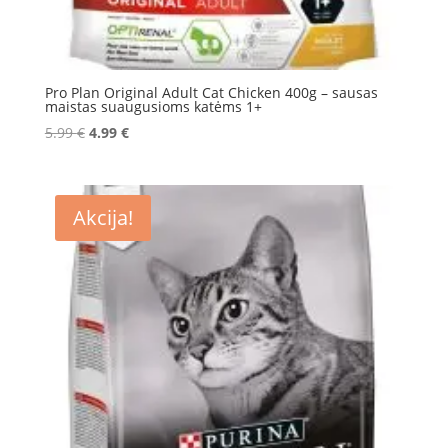
Pro Plan Original Adult Cat Chicken 400g – sausas
maistas suaugusioms katėms 1+
Original
Current
5.99
€
4.99
€
price
price
was:
is:
5.99 €.
4.99 €.
Akcija!