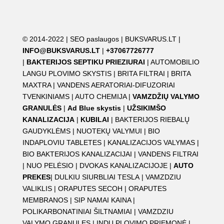
© 2014-2022 |
SEO paslaugos
|
BUKSVARUS.LT
|
INFO@BUKSVARUS.LT
|
+37067726777
|
BAKTERIJOS SEPTIKU PRIEZIURAI
|
AUTOMOBILIO
LANGU PLOVIMO SKYSTIS
|
BRITA FILTRAI
|
BRITA
MAXTRA
|
VANDENS AERATORIAI-DIFUZORIAI
TVENKINIAMS
|
AUTO CHEMIJA
|
VAMZDŽIŲ VALYMO
GRANULĖS
|
Ad Blue skystis
|
UŽSIKIMŠO
KANALIZACIJA
|
KUBILAI
|
BAKTERIJOS RIEBALŲ
GAUDYKLĖMS
|
NUOTEKŲ VALYMUI
|
BIO
INDAPLOVIU TABLETES
|
KANALIZACIJOS VALYMAS
|
BIO BAKTERIJOS KANALIZACIJAI
|
VANDENS FILTRAI
|
NUO PELĖSIO
|
DVOKAS KANALIZACIJOJE
|
AUTO
PREKES
|
DULKIU SIURBLIAI TESLA
|
VAMZDZIU
VALIKLIS
|
ORAPUTES SECOH
|
ORAPUTES
MEMBRANOS
|
SIP NAMAI KAINA
|
POLIKARBONATINIAI ŠILTNAMIAI
|
VAMZDZIU
VALYMO GRANULES
|
INDŲ PLOVIMO PRIEMONĖ
|