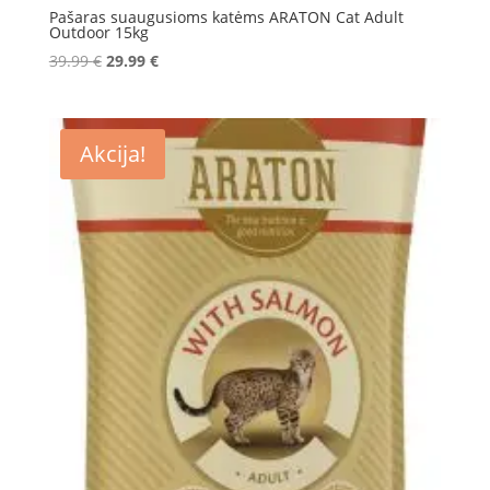
Pašaras suaugusioms katėms ARATON Cat Adult
Outdoor 15kg
Original
Current
39.99
€
29.99
€
price
price
was:
is:
39.99 €.
29.99 €.
Akcija!