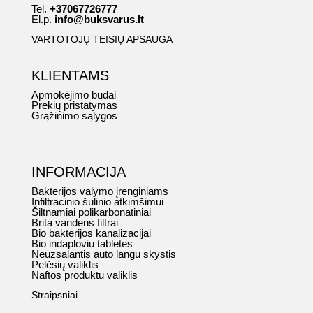
Tel.
+37067726777
El.p.
info@buksvarus.lt
VARTOTOJŲ TEISIŲ APSAUGA
KLIENTAMS
Apmokėjimo būdai
Prekių pristatymas
Grąžinimo sąlygos
INFORMACIJA
Bakterijos valymo įrenginiams
Infiltracinio šulinio atkimšimui
Šiltnamiai polikarbonatiniai
Brita vandens filtrai
Bio bakterijos kanalizacijai
Bio indaploviu tabletes
Neuzsalantis auto langu skystis
Pelėsių valiklis
Naftos produktu valiklis
Straipsniai