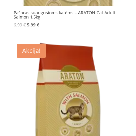
Pašaras suaugusioms katėms – ARATON Cat Adult
Salmon 1,5kg
Original
Current
6.99
€
5.99
€
price
price
was:
is:
6.99 €.
5.99 €.
Akcija!