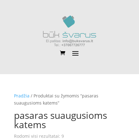
Pradžia
/ Produktai su žymomis “pasaras
suaugusioms katems”
pasaras suaugusioms
katems
Rūšiuojama
Rodomi visi rezultatai: 9