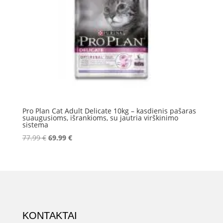
Pro Plan Cat Adult Delicate 10kg – kasdienis pašaras
suaugusioms, išrankioms, su jautria virškinimo
sistema
Original
Current
77.99
€
69.99
€
price
price
was:
is:
77.99 €.
69.99 €.
KONTAKTAI