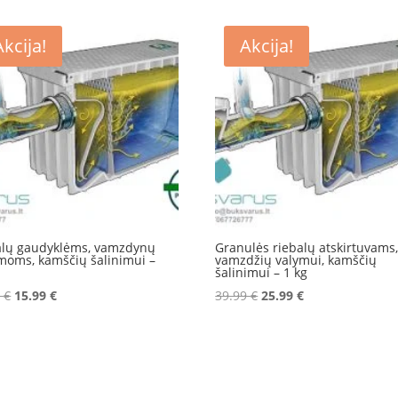
Akcija!
Akcija!
alų gaudyklėms, vamzdynų
Granulės riebalų atskirtuvams
moms, kamščių šalinimui –
vamzdžių valymui, kamščių
šalinimui – 1 kg
Original
Current
Original
Current
9
€
15.99
€
39.99
€
25.99
€
price
price
price
price
was:
is:
was:
is:
19.99 €.
15.99 €.
39.99 €.
25.99 €.