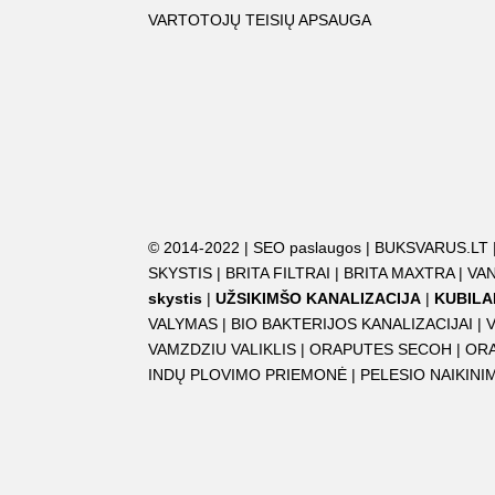
VARTOTOJŲ TEISIŲ APSAUGA
© 2014-2022 |
SEO paslaugos
|
BUKSVARUS.LT
SKYSTIS
|
BRITA FILTRAI
|
BRITA MAXTRA
|
VAN
skystis
|
UŽSIKIMŠO KANALIZACIJA
|
KUBILA
VALYMAS
|
BIO BAKTERIJOS KANALIZACIJAI
|
VAMZDZIU VALIKLIS
|
ORAPUTES SECOH
|
OR
INDŲ PLOVIMO PRIEMONĖ
|
PELESIO NAIKIN