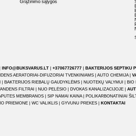
Grąžinimo sąlygos
|
INFO@BUKSVARUS.LT
|
+37067726777
|
BAKTERIJOS SEPTIKU P
DENS AERATORIAI-DIFUZORIAI TVENKINIAMS
|
AUTO CHEMIJA
|
V
I
|
BAKTERIJOS RIEBALŲ GAUDYKLĖMS
|
NUOTEKŲ VALYMUI
|
BIO
VANDENS FILTRAI
|
NUO PELĖSIO
|
DVOKAS KANALIZACIJOJE
|
AUT
APUTES MEMBRANOS
|
SIP NAMAI KAINA
|
POLIKARBONATINIAI ŠIL
IMO PRIEMONE
|
WC VALIKLIS
|
GYVUNU PREKES
|
KONTAKTAI