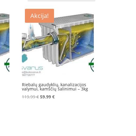
Akcija!
,
Riebalų gaudyklių, kanalizacijos
valymui, kamščių šalinimui – 3kg
Original
Current
119.99
€
59.99
€
price
price
was:
is:
119.99 €.
59.99 €.