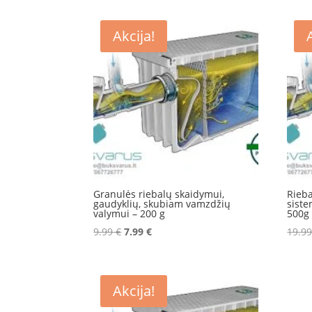
pagal
naujausią
Akcija!
Granulės riebalų skaidymui,
Rieb
gaudyklių, skubiam vamzdžių
siste
valymui – 200 g
500g
Original
Current
9.99
€
7.99
€
19.9
price
price
was:
is:
9.99 €.
7.99 €.
Akcija!