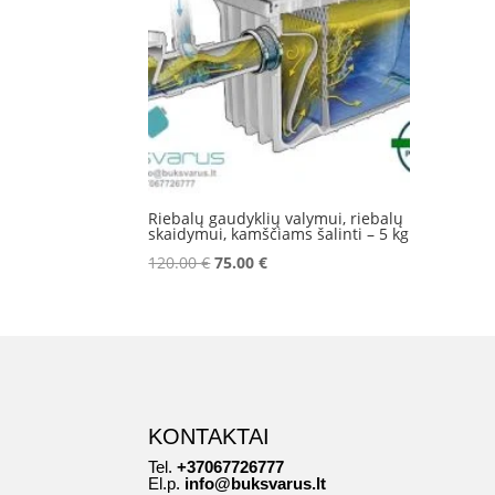
Riebalų gaudyklių valymui, riebalų
skaidymui, kamščiams šalinti – 5 kg
Original
Current
120.00
€
75.00
€
price
price
was:
is:
120.00 €.
75.00 €.
KONTAKTAI
Tel.
+37067726777
El.p.
info@buksvarus.lt