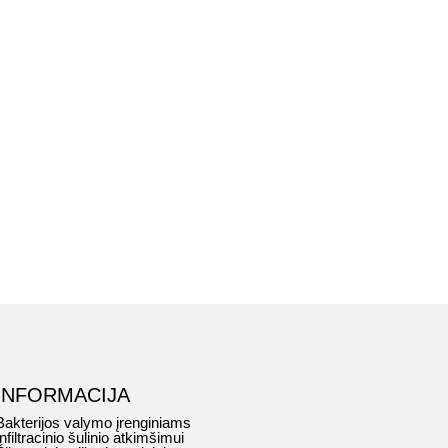
INFORMACIJA
Bakterijos valymo įrenginiams
Infiltracinio šulinio atkimšimui