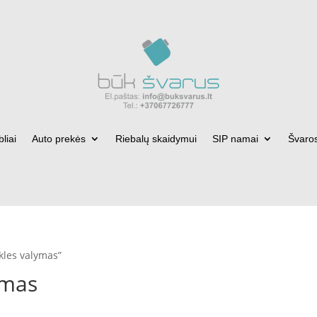
bliai
Auto prekės
Riebalų skaidymui
SIP namai
Švaro
kles valymas”
ymas