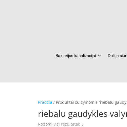
Bakterijos kanalizacijai
Dulkių siur
Pradžia
/ Produktai su žymomis “riebalu gaudy
riebalu gaudykles val
Rūšiuojama
Rodomi visi rezultatai: 5