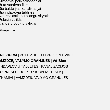
Šiltnamiai polikarbonatiniai
Brita vandens filtrai
Bio bakterijos kanalizacijai
Bio indaploviu tabletes
Neuzsalantis auto langu skystis
Pelėsių valiklis
Naftos produktu valiklis
Straipsniai
RIEZIURAI
|
AUTOMOBILIO LANGU PLOVIMO
AMZDŽIŲ VALYMO GRANULĖS
|
Ad Blue
 INDAPLOVIU TABLETES
|
KANALIZACIJOS
O PREKES
|
DULKIU SIURBLIAI TESLA
|
TNAMIAI
|
VAMZDZIU VALYMO GRANULES
|