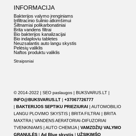
INFORMACIJA
Bakterijos valymo įrenginiams
Infiltracinio šulinio atkimšimui
Šiltnamiai polikarbonatiniai
Brita vandens filtrai
Bio bakterijos kanalizacijai
Bio indaploviu tabletes
Neuzsalantis auto langu skystis
Pelėsių valiklis
Naftos produktu valiklis
Straipsniai
© 2014-2022 |
SEO paslaugos
|
BUKSVARUS.LT
|
INFO@BUKSVARUS.LT
|
+37067726777
|
BAKTERIJOS SEPTIKU PRIEZIURAI
|
AUTOMOBILIO
LANGU PLOVIMO SKYSTIS
|
BRITA FILTRAI
|
BRITA
MAXTRA
|
VANDENS AERATORIAI-DIFUZORIAI
TVENKINIAMS
|
AUTO CHEMIJA
|
VAMZDŽIŲ VALYMO
GRANULĖS
|
Ad Blue skystis
|
UŽSIKIMŠO