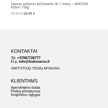
Sausas pašaras kačiukams iki 1 metų – ARATON
Kitten 15kg
Original
Current
39.99
€
29.99
€
price
price
was:
is:
39.99 €.
29.99 €.
KONTAKTAI
Tel.
+37067726777
El.p.
info@buksvarus.lt
VARTOTOJŲ TEISIŲ APSAUGA
KLIENTAMS
Apmokėjimo būdai
Prekių pristatymas
Grąžinimo sąlygos