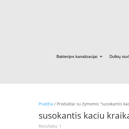
Bakterijos kanalizacijai
Dulkių siur
Pradžia
/ Produktai su žymomis “susokantis kac
susokantis kaciu kraik
Rezultatų: 1