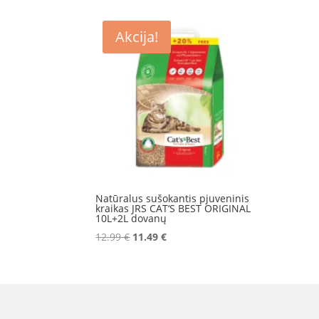
Akcija!
Natūralus sušokantis pjuveninis
kraikas JRS CAT‘S BEST ORIGINAL
10L+2L dovanų
Original
Current
12.99
€
11.49
€
price
price
was:
is:
12.99 €.
11.49 €.