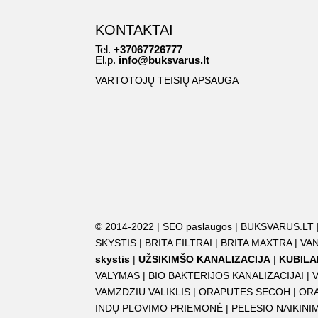
KONTAKTAI
Tel.
+37067726777
El.p.
info@buksvarus.lt
VARTOTOJŲ TEISIŲ APSAUGA
© 2014-2022 |
SEO paslaugos
|
BUKSVARUS.LT
SKYSTIS
|
BRITA FILTRAI
|
BRITA MAXTRA
|
VAN
skystis
|
UŽSIKIMŠO KANALIZACIJA
|
KUBILA
VALYMAS
|
BIO BAKTERIJOS KANALIZACIJAI
|
VAMZDZIU VALIKLIS
|
ORAPUTES SECOH
|
OR
INDŲ PLOVIMO PRIEMONĖ
|
PELESIO NAIKIN