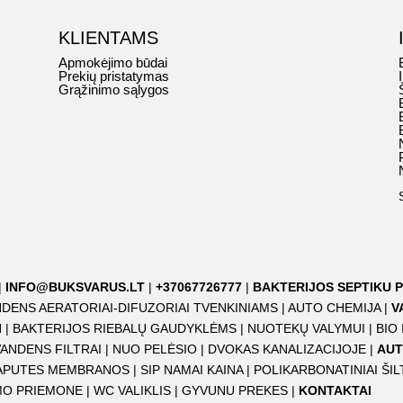
KLIENTAMS
Apmokėjimo būdai
Prekių pristatymas
Grąžinimo sąlygos
|
INFO@BUKSVARUS.LT
|
+37067726777
|
BAKTERIJOS SEPTIKU P
DENS AERATORIAI-DIFUZORIAI TVENKINIAMS
|
AUTO CHEMIJA
|
V
I
|
BAKTERIJOS RIEBALŲ GAUDYKLĖMS
|
NUOTEKŲ VALYMUI
|
BIO
VANDENS FILTRAI
|
NUO PELĖSIO
|
DVOKAS KANALIZACIJOJE
|
AUT
APUTES MEMBRANOS
|
SIP NAMAI KAINA
|
POLIKARBONATINIAI ŠIL
IMO PRIEMONE
|
WC VALIKLIS
|
GYVUNU PREKES
|
KONTAKTAI