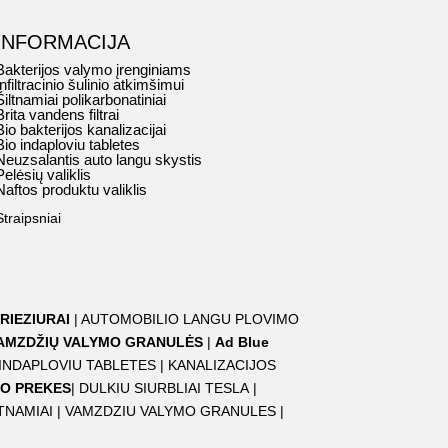
INFORMACIJA
Bakterijos valymo įrenginiams
Infiltracinio šulinio atkimšimui
Šiltnamiai polikarbonatiniai
Brita vandens filtrai
Bio bakterijos kanalizacijai
Bio indaploviu tabletes
Neuzsalantis auto langu skystis
Pelėsių valiklis
Naftos produktu valiklis
Straipsniai
RIEZIURAI
|
AUTOMOBILIO LANGU PLOVIMO
AMZDŽIŲ VALYMO GRANULĖS
|
Ad Blue
 INDAPLOVIU TABLETES
|
KANALIZACIJOS
O PREKES
|
DULKIU SIURBLIAI TESLA
|
TNAMIAI
|
VAMZDZIU VALYMO GRANULES
|