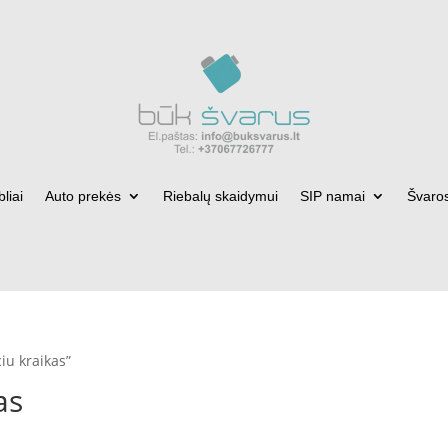
bliai
Auto prekės
Riebalų skaidymui
SIP namai
Švaro
iu kraikas”
as