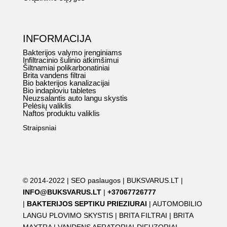
INFORMACIJA
Bakterijos valymo įrenginiams
Infiltracinio šulinio atkimšimui
Šiltnamiai polikarbonatiniai
Brita vandens filtrai
Bio bakterijos kanalizacijai
Bio indaploviu tabletes
Neuzsalantis auto langu skystis
Pelėsių valiklis
Naftos produktu valiklis
Straipsniai
© 2014-2022 |
SEO paslaugos
|
BUKSVARUS.LT
|
INFO@BUKSVARUS.LT
|
+37067726777
|
BAKTERIJOS SEPTIKU PRIEZIURAI
|
AUTOMOBILIO
LANGU PLOVIMO SKYSTIS
|
BRITA FILTRAI
|
BRITA