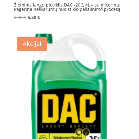
Žieminis langų ploviklis DAC -20C, 4L – su glicerinu.
Pagerina nešvarumų nuo stiklo pašalinimo procesą
Original
Current
6.99
€
5.50
€
price
price
was:
is:
6.99 €.
5.50 €.
Akcija!