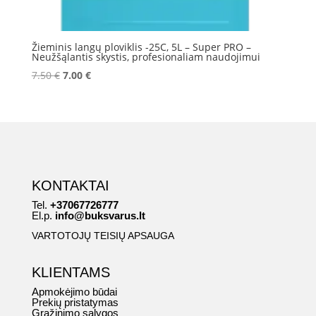
Žieminis langų ploviklis -25C, 5L – Super PRO –
Neužšąlantis skystis, profesionaliam naudojimui
Original
Current
7.50
€
7.00
€
price
price
was:
is:
7.50 €.
7.00 €.
KONTAKTAI
Tel.
+37067726777
El.p.
info@buksvarus.lt
VARTOTOJŲ TEISIŲ APSAUGA
KLIENTAMS
Apmokėjimo būdai
Prekių pristatymas
Grąžinimo sąlygos