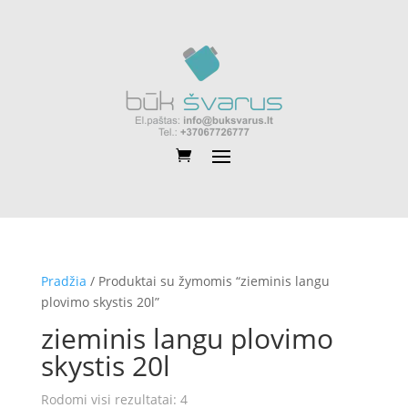
Pradžia
/ Produktai su žymomis “zieminis langu
plovimo skystis 20l”
zieminis langu plovimo
skystis 20l
Rūšiuojama
Rodomi visi rezultatai: 4