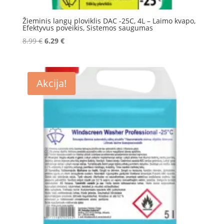
Žieminis langų ploviklis DAC -25C, 4L – Laimo kvapo,
Efektyvus poveikis, Sistemos saugumas
Original
Current
8.99
€
6.29
€
price
price
was:
is:
8.99 €.
6.29 €.
Akcija!