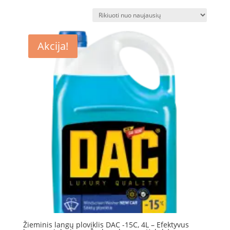
pagal
naujausią
Akcija!
Žieminis langų ploviklis DAC -15C, 4L – Efektyvus