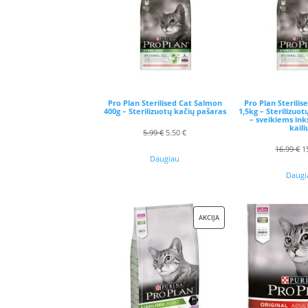
NUOLAIDA
Pro Plan Sterilised Cat Salmon
Pro Plan Sterili
400g – Sterilizuotų kačių pašaras
1,5kg – Sterilizuo
– sveikiems ink
kaili
Original
Current
5.99
€
5.50
€
O
16.99
€
1
price
price
Daugiau
p
was:
is:
Daugi
w
5.99 €.
5.50 €.
1
PRODUKTAS
AKCIJA
SU
NUOLAIDA