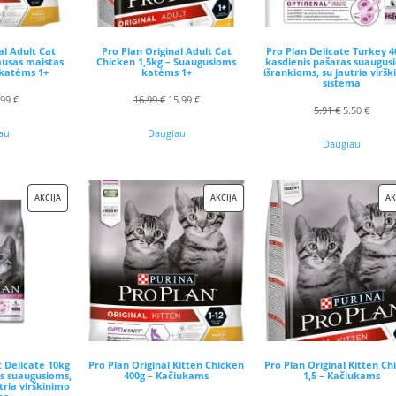
al Adult Cat
Pro Plan Original Adult Cat
Pro Plan Delicate Turkey 4
ausas maistas
Chicken 1,5kg – Suaugusioms
kasdienis pašaras suaugus
katėms 1+
katėms 1+
išrankioms, su jautria virš
sistema
riginal
Current
Original
Current
.99
€
16.99
€
15.99
€
Original
Curre
5.91
€
5.50
€
rice
price
price
price
price
price
au
Daugiau
Daugiau
as:
is:
was:
is:
was:
is:
99 €.
4.99 €.
16.99 €.
15.99 €.
5.91 €.
5.50 €
PRODUKTAS
PRODUKTAS
AKCIJA
AKCIJA
AK
SU
SU
NUOLAIDA
NUOLAIDA
t Delicate 10kg
Pro Plan Original Kitten Chicken
Pro Plan Original Kitten Ch
as suaugusioms,
400g – Kačiukams
1,5 – Kačiukams
tria virškinimo