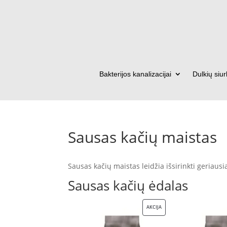
Bakterijos kanalizacijai
Dulkių siur
Sausas kačių maistas
Sausas kačių maistas leidžia išsirinkti geriaus
Sausas
kačių ėdalas
PRODUKTAS
AKCIJA
SU