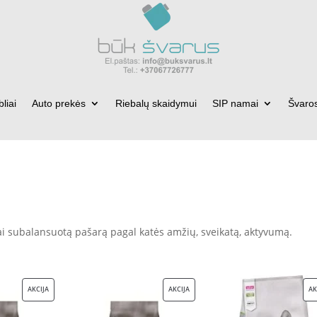
bliai
Auto prekės
Riebalų skaidymui
SIP namai
Švaro
iai subalansuotą pašarą pagal katės amžių, sveikatą, aktyvumą.
PRODUKTAS
PRODUKTAS
AKCIJA
AKCIJA
AK
SU
SU