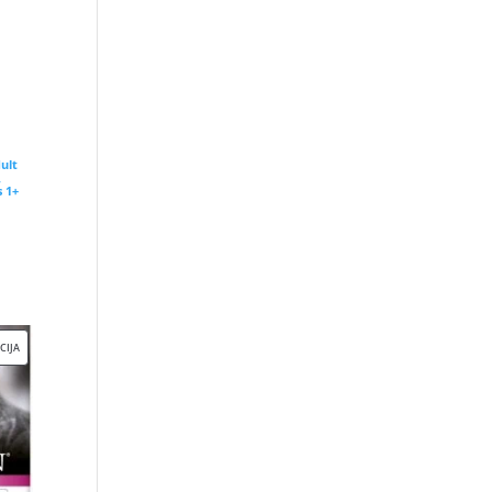
NUOLAIDA
dult
,
s 1+
ent
e
 €.
PRODUKTAS
CIJA
SU
NUOLAIDA