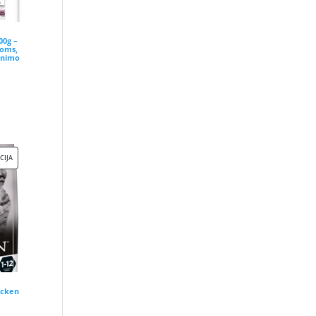
00g –
ioms,
kinimo
nt
.
PRODUKTAS
CIJA
SU
NUOLAIDA
icken