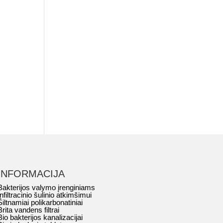
ent
e
 €.
INFORMACIJA
Bakterijos valymo įrenginiams
Infiltracinio šulinio atkimšimui
Šiltnamiai polikarbonatiniai
Brita vandens filtrai
Bio bakterijos kanalizacijai