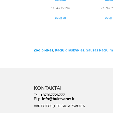
sistema
siste
Original
Current
O
17.94
€
15.99
€
77.99
€
6
price
price
p
Daugiau
Daugi
was:
is:
w
17.94 €.
15.99 €.
7
Zoo prekės
,
Kačių draskyklės
.
Sausas kačių m
KONTAKTAI
Tel.
+37067726777
El.p.
info@buksvarus.lt
VARTOTOJŲ TEISIŲ APSAUGA