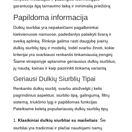
garantuoja ilgą tarnavimo laiką ir minimalią priežiūrą.
Papildoma informacija
Dulkių siurbliai yra nepakeičiami pagalbininkai
kiekvienuose namuose, padedantys palaikyti švarą ir
sveiką aplinką. Rinkoje galima rasti daugybę įvairių
dulkių siurblių tipų ir modelių, todėl svarbu žinoti, kokie
kriterijai yra svarbiausi renkantis tinkamiausią įrenginį.
Šiame straipsnyje aptarsime geriausius dulkių siurblius,
jų naudą, kainas ir kaip pasirinkti tinkamą variantą.
Geriausi Dulkių Siurblių Tipai
Renkantis dulkių siurblį, svarbu atsižvelgti į kelis
pagrindinius aspektus: siurblio tipą, galingumą, filtrų
sistemą, triukšmo lygį ir papildomas funkcijas.
Pateikiame keletą populiariausių dulkių siurblių tipų:
Klasikiniai dulkių siurbliai su maišeliais
: Šie
siurbliai yra tradiciniai ir plačiai naudojami namų