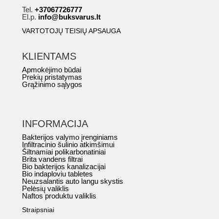
Tel.
+37067726777
El.p.
info@buksvarus.lt
VARTOTOJŲ TEISIŲ APSAUGA
KLIENTAMS
Apmokėjimo būdai
Prekių pristatymas
Grąžinimo sąlygos
INFORMACIJA
Bakterijos valymo įrenginiams
Infiltracinio šulinio atkimšimui
Šiltnamiai polikarbonatiniai
Brita vandens filtrai
Bio bakterijos kanalizacijai
Bio indaploviu tabletes
Neuzsalantis auto langu skystis
Pelėsių valiklis
Naftos produktu valiklis
Straipsniai