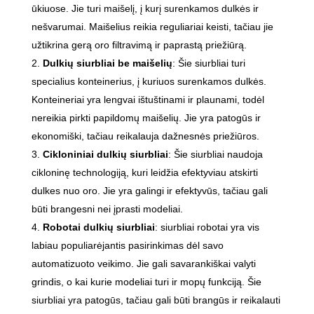
ūkiuose. Jie turi maišelį, į kurį surenkamos dulkės ir
nešvarumai. Maišelius reikia reguliariai keisti, tačiau jie
užtikrina gerą oro filtravimą ir paprastą priežiūrą.
Dulkių siurbliai be maišelių
: Šie siurbliai turi
specialius konteinerius, į kuriuos surenkamos dulkės.
Konteineriai yra lengvai ištuštinami ir plaunami, todėl
nereikia pirkti papildomų maišelių. Jie yra patogūs ir
ekonomiški, tačiau reikalauja dažnesnės priežiūros.
Cikloniniai dulkių siurbliai
: Šie siurbliai naudoja
cikloninę technologiją, kuri leidžia efektyviau atskirti
dulkes nuo oro. Jie yra galingi ir efektyvūs, tačiau gali
būti brangesni nei įprasti modeliai.
Robotai dulkių siurbliai
: siurbliai robotai yra vis
labiau populiarėjantis pasirinkimas dėl savo
automatizuoto veikimo. Jie gali savarankiškai valyti
grindis, o kai kurie modeliai turi ir mopų funkciją. Šie
siurbliai yra patogūs, tačiau gali būti brangūs ir reikalauti