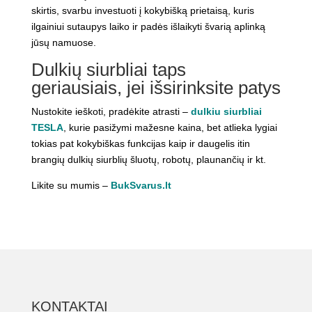
skirtis, svarbu investuoti į kokybišką prietaisą, kuris
ilgainiui sutaupys laiko ir padės išlaikyti švarią aplinką
jūsų namuose.
Dulkių siurbliai taps
geriausiais, jei išsirinksite patys
Nustokite ieškoti, pradėkite atrasti –
dulkiu siurbliai
TESLA
, kurie pasižymi mažesne kaina, bet atlieka lygiai
tokias pat kokybiškas funkcijas kaip ir daugelis itin
brangių dulkių siurblių šluotų, robotų, plaunančių ir kt.
Likite su mumis –
BukSvarus.lt
KONTAKTAI