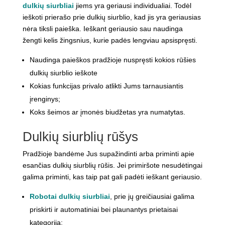
dulkių siurbliai
jiems yra geriausi individualiai. Todėl
ieškoti prierašo prie dulkių siurblio, kad jis yra geriausias
nėra tiksli paieška. Ieškant geriausio sau naudinga
žengti kelis žingsnius, kurie padės lengviau apsispręsti.
Naudinga paieškos pradžioje nuspręsti kokios rūšies
dulkių siurblio ieškote
Kokias funkcijas privalo atlikti Jums tarnausiantis
įrenginys;
Koks šeimos ar įmonės biudžetas yra numatytas.
Dulkių siurblių rūšys
Pradžioje bandėme Jus supažindinti arba priminti apie
esančias dulkių siurblių rūšis. Jei primiršote nesudėtingai
galima priminti, kas taip pat gali padėti ieškant geriausio.
Robotai dulkių siurbliai
, prie jų greičiausiai galima
priskirti ir automatiniai bei plaunantys prietaisai
kategoriją;