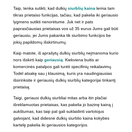
Taip, tenka sutikti, kad dulkių
siurblių kaina
lemia tam
tikras prietaiso funkcijas, tačiau, kad pakelia iki geriausio
lygmens sutikti nenorėtume. Juk net ir pats
paprasčiausias prietaisas vos už 35 eurus Jums gali būti
geriausiu, jei Jums pakanka tik siurbimo funkcijos be
jokių papildomų išskirtinumų.
Kaip matote, iš aprašytų dulkių siurblių neįmanoma kurio
nors išskirti kaip
geriausią
. Kiekviena buitis ar
komercinės patalpos gali turėti specifinių reikalavimų.
Todėl atsakę sau į klausimą, kuris yra naudingiausias
išsirinksite ir geriausių dulkių siurblių kategorijai tinkantį
prietaisą.
Taigi, geriausi dulkių siurbliai mitas arba itin plačiai
išreklamuotas prietaisas, kas pakelia jo bazinę kainą į
aukštumas, kas taip pat gali suklaidinti vartotojus
galvojant, kad didesnė dulkių siurblio kaina kokybės
kartelę pakelia iki geriausios kategorijos.