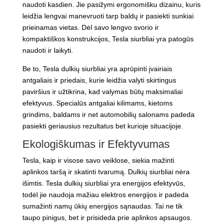
naudoti kasdien. Jie pasižymi ergonomišku dizainu, kuris
leidžia lengvai manevruoti tarp baldų ir pasiekti sunkiai
prieinamas vietas. Dėl savo lengvo svorio ir
kompaktiškos konstrukcijos, Tesla siurbliai yra patogūs
naudoti ir laikyti.
Be to, Tesla dulkių siurbliai yra aprūpinti įvairiais
antgaliais ir priedais, kurie leidžia valyti skirtingus
paviršius ir užtikrina, kad valymas būtų maksimaliai
efektyvus. Specialūs antgaliai kilimams, kietoms
grindims, baldams ir net automobilių salonams padeda
pasiekti geriausius rezultatus bet kurioje situacijoje.
Ekologiškumas ir Efektyvumas
Tesla, kaip ir visose savo veiklose, siekia mažinti
aplinkos taršą ir skatinti tvarumą. Dulkių siurbliai nėra
išimtis. Tesla dulkių siurbliai yra energijos efektyvūs,
todėl jie naudoja mažiau elektros energijos ir padeda
sumažinti namų ūkių energijos sąnaudas. Tai ne tik
taupo pinigus, bet ir prisideda prie aplinkos apsaugos.