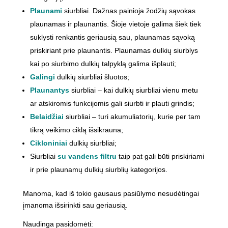
Plaunami
siurbliai. Dažnas painioja žodžių sąvokas
plaunamas ir plaunantis. Šioje vietoje galima šiek tiek
suklysti renkantis geriausią sau, plaunamas sąvoką
priskiriant prie plaunantis. Plaunamas dulkių siurblys
kai po siurbimo dulkių talpyklą galima išplauti;
Galingi
dulkių siurbliai šluotos;
Plaunantys
siurbliai – kai dulkių siurbliai vienu metu
ar atskiromis funkcijomis gali siurbti ir plauti grindis;
Belaidžiai
siurbliai – turi akumuliatorių, kurie per tam
tikrą veikimo ciklą išsikrauna;
Cikloniniai
dulkių siurbliai;
Siurbliai
su vandens filtru
taip pat gali būti priskiriami
ir prie plaunamų dulkių siurblių kategorijos.
Manoma, kad iš tokio gausaus pasiūlymo nesudėtingai
įmanoma išsirinkti sau geriausią.
Naudinga pasidomėti: