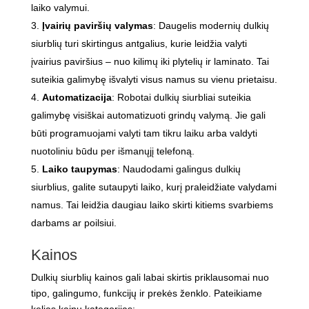
laiko valymui.
Įvairių paviršių valymas
: Daugelis modernių dulkių
siurblių turi skirtingus antgalius, kurie leidžia valyti
įvairius paviršius – nuo kilimų iki plytelių ir laminato. Tai
suteikia galimybę išvalyti visus namus su vienu prietaisu.
Automatizacija
: Robotai dulkių siurbliai suteikia
galimybę visiškai automatizuoti grindų valymą. Jie gali
būti programuojami valyti tam tikru laiku arba valdyti
nuotoliniu būdu per išmanųjį telefoną.
Laiko taupymas
: Naudodami galingus dulkių
siurblius, galite sutaupyti laiko, kurį praleidžiate valydami
namus. Tai leidžia daugiau laiko skirti kitiems svarbiems
darbams ar poilsiui.
Kainos
Dulkių siurblių kainos gali labai skirtis priklausomai nuo
tipo, galingumo, funkcijų ir prekės ženklo. Pateikiame
kelias kainų kategorijas: