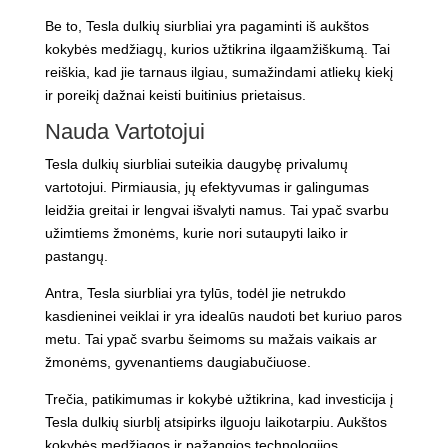
Be to, Tesla dulkių siurbliai yra pagaminti iš aukštos
kokybės medžiagų, kurios užtikrina ilgaamžiškumą. Tai
reiškia, kad jie tarnaus ilgiau, sumažindami atliekų kiekį
ir poreikį dažnai keisti buitinius prietaisus.
Nauda Vartotojui
Tesla dulkių siurbliai suteikia daugybę privalumų
vartotojui. Pirmiausia, jų efektyvumas ir galingumas
leidžia greitai ir lengvai išvalyti namus. Tai ypač svarbu
užimtiems žmonėms, kurie nori sutaupyti laiko ir
pastangų.
Antra, Tesla siurbliai yra tylūs, todėl jie netrukdo
kasdieninei veiklai ir yra idealūs naudoti bet kuriuo paros
metu. Tai ypač svarbu šeimoms su mažais vaikais ar
žmonėms, gyvenantiems daugiabučiuose.
Trečia, patikimumas ir kokybė užtikrina, kad investicija į
Tesla dulkių siurblį atsipirks ilguoju laikotarpiu. Aukštos
kokybės medžiagos ir pažangios technologijos