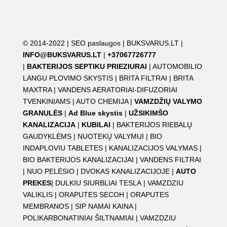
© 2014-2022 |
SEO paslaugos
|
BUKSVARUS.LT
|
INFO@BUKSVARUS.LT
|
+37067726777
|
BAKTERIJOS SEPTIKU PRIEZIURAI
|
AUTOMOBILIO
LANGU PLOVIMO SKYSTIS
|
BRITA FILTRAI
|
BRITA
MAXTRA
|
VANDENS AERATORIAI-DIFUZORIAI
TVENKINIAMS
|
AUTO CHEMIJA
|
VAMZDŽIŲ VALYMO
GRANULĖS
|
Ad Blue skystis
|
UŽSIKIMŠO
KANALIZACIJA
|
KUBILAI
|
BAKTERIJOS RIEBALŲ
GAUDYKLĖMS
|
NUOTEKŲ VALYMUI
|
BIO
INDAPLOVIU TABLETES
|
KANALIZACIJOS VALYMAS
|
BIO BAKTERIJOS KANALIZACIJAI
|
VANDENS FILTRAI
|
NUO PELĖSIO
|
DVOKAS KANALIZACIJOJE
|
AUTO
PREKES
|
DULKIU SIURBLIAI TESLA
|
VAMZDZIU
VALIKLIS
|
ORAPUTES SECOH
|
ORAPUTES
MEMBRANOS
|
SIP NAMAI KAINA
|
POLIKARBONATINIAI ŠILTNAMIAI
|
VAMZDZIU