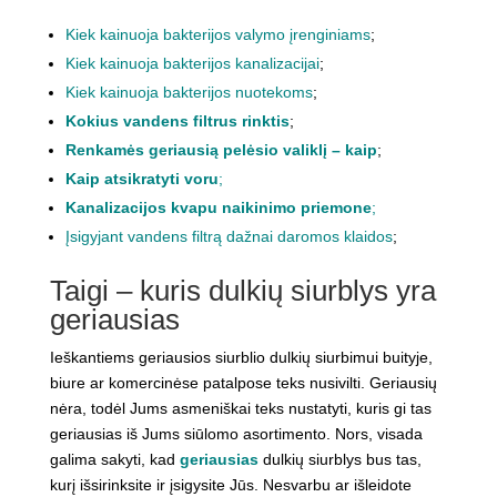
Kiek kainuoja bakterijos valymo įrenginiams
;
Kiek kainuoja bakterijos kanalizacijai
;
Kiek kainuoja bakterijos nuotekoms
;
Kokius vandens filtrus rinktis
;
Renkamės geriausią pelėsio valiklį – kaip
;
Kaip atsikratyti voru
;
Kanalizacijos kvapu naikinimo priemone
;
Įsigyjant vandens filtrą dažnai daromos klaidos
;
Taigi – kuris dulkių siurblys yra
geriausias
Ieškantiems geriausios siurblio dulkių siurbimui buityje,
biure ar komercinėse patalpose teks nusivilti. Geriausių
nėra, todėl Jums asmeniškai teks nustatyti, kuris gi tas
geriausias iš Jums siūlomo asortimento. Nors, visada
galima sakyti, kad
geriausias
dulkių siurblys bus tas,
kurį išsirinksite ir įsigysite Jūs. Nesvarbu ar išleidote