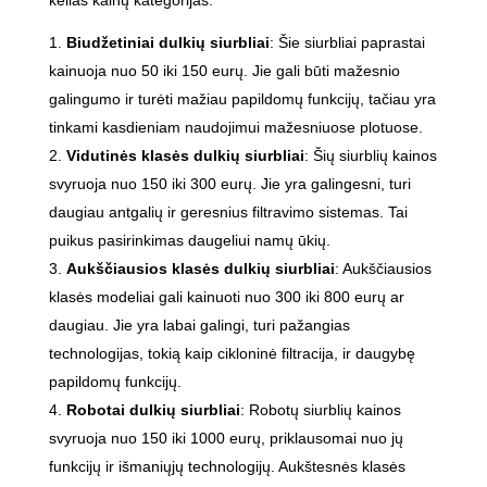
Biudžetiniai dulkių siurbliai
: Šie siurbliai paprastai
kainuoja nuo 50 iki 150 eurų. Jie gali būti mažesnio
galingumo ir turėti mažiau papildomų funkcijų, tačiau yra
tinkami kasdieniam naudojimui mažesniuose plotuose.
Vidutinės klasės dulkių siurbliai
: Šių siurblių kainos
svyruoja nuo 150 iki 300 eurų. Jie yra galingesni, turi
daugiau antgalių ir geresnius filtravimo sistemas. Tai
puikus pasirinkimas daugeliui namų ūkių.
Aukščiausios klasės dulkių siurbliai
: Aukščiausios
klasės modeliai gali kainuoti nuo 300 iki 800 eurų ar
daugiau. Jie yra labai galingi, turi pažangias
technologijas, tokią kaip cikloninė filtracija, ir daugybę
papildomų funkcijų.
Robotai dulkių siurbliai
: Robotų siurblių kainos
svyruoja nuo 150 iki 1000 eurų, priklausomai nuo jų
funkcijų ir išmaniųjų technologijų. Aukštesnės klasės