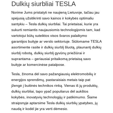
Dulkių siurbliai TESLA
Norime Jums pristatyti ne naujieną Lietuvoje, tačiau jau
spėjusią užsitikrinti savo kainos ir kokybės optimaliu
santykiu – Tesla dulkių siurbliai. Tai prietaisai, kurie yra
sukurti remiantis naujausiomis technologijomis tam, kad
vartotojui būtų suteiktos visos švaros palaikymo
garantijos buityje ar verslo sektoriuje. Siūlomame TESLA
asortimente rasite ir dulkių siurblį šluotą, plaunantį dulkių
siurblį robotą, dulkių siurblį gyvūnų priežiūrai ir
suprantama – geriausiai pritaikomą prietaisą savo
buityje ar komercinėse patalpose.
Tesla, žinoma dėl savo pažangiausių elektromobilių ir
energijos sprendimų, pastaraisiais metais taip pat
įžengė į buitinės technikos rinką. Vienas iš jų produktų,
dulkių siurbliai, tapo ypač populiarus dėl aukštos
kokybės, inovatyvių technologijų ir patikimumo. Šiame
straipsnyje aptarsime Tesla dulkių siurblių ypatybes, jų
naudą ir kodėl jie yra verti dėmesio.