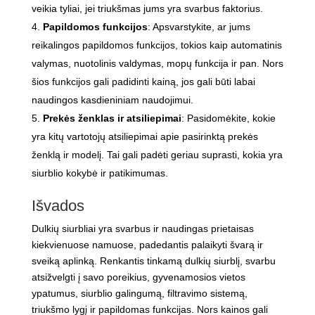
veikia tyliai, jei triukšmas jums yra svarbus faktorius.
Papildomos funkcijos
: Apsvarstykite, ar jums
reikalingos papildomos funkcijos, tokios kaip automatinis
valymas, nuotolinis valdymas, mopų funkcija ir pan. Nors
šios funkcijos gali padidinti kainą, jos gali būti labai
naudingos kasdieniniam naudojimui.
Prekės ženklas ir atsiliepimai
: Pasidomėkite, kokie
yra kitų vartotojų atsiliepimai apie pasirinktą prekės
ženklą ir modelį. Tai gali padėti geriau suprasti, kokia yra
siurblio kokybė ir patikimumas.
Išvados
Dulkių siurbliai yra svarbus ir naudingas prietaisas
kiekvienuose namuose, padedantis palaikyti švarą ir
sveiką aplinką. Renkantis tinkamą dulkių siurblį, svarbu
atsižvelgti į savo poreikius, gyvenamosios vietos
ypatumus, siurblio galingumą, filtravimo sistemą,
triukšmo lygį ir papildomas funkcijas. Nors kainos gali