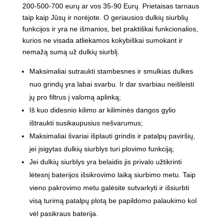
200-500-700 eurų ar vos 35-90 Eurų. Prietaisas tarnaus
taip kaip Jūsų ir norėjote. O geriausios dulkių siurblių
funkcijos ir yra ne išmanios, bet praktiškai funkcionalios,
kurios ne visada atliekamos kokybiškai sumokant ir
nemažą sumą už dulkių siurblį.
Maksimaliai sutraukti stambesnes ir smulkias dulkes
nuo grindų yra labai svarbu. Ir dar svarbiau neišleisti
jų pro filtrus į valomą aplinką;
Iš kuo didesnio kilimo ar kiliminės dangos gylio
ištraukti susikaupusius nešvarumus;
Maksimaliai švariai išplauti grindis ir patalpų paviršių,
jei įsigytas dulkių siurblys turi plovimo funkciją;
Jei dulkių siurblys yra belaidis jis privalo užtikrinti
lėtesnį baterijos išsikrovimo laiką siurbimo metu. Taip
vieno pakrovimo metu galėsite sutvarkyti ir išsiurbti
visą turimą patalpų plotą be papildomo palaukimo kol
vėl pasikraus baterija.