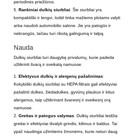
periodinės priežiūros.
Rankiniai dulkių siurbliai
: Šie siurbliai yra
kompaktiški ir lengvi, todėl tinka mažiems plotams valyti
arba naudoti automobilio salone. Jie yra patogūs ir
nebrangūs, tačiau turi ribotą galingumą ir talpą.
Nauda
Dulkių siurbliai turi daugybę privalumų, kurie padeda
užtikrinti švarą ir sveikatą namuose:
Efektyvus dulkių ir alergenų pašalinimas
:
Kokybiški dulkių siurbliai su HEPA filtrais gali efektyviai
pašalinti dulkes, žiedadulkes, gyvūnų plaukus ir kitus
alergenus, taip užtikrinant švaresnį ir sveikesnį orą
namuose.
Greitas ir patogus valymas
: Dulkių siurbliai leidžia
greitai ir efektyviai išvalyti grindis, kilimus ir baldus. Tai
ypač naudinga užimtiems žmonėms, kurie neturi daug