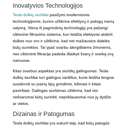
Inovatyvios Technologijos
Tesla dulkių siurbliai
pasižymi moderniomis
technologijomis, kurios užtikrina efektyvų ir patogų namų
valymą. Viena iš pagrindinių technologijų yra pažangi
cikloninė filtravimo sistema, kuri leidžia efektyviai atskirti
dulkes nuo oro ir užtikrina, kad net mažiausios dalelės
būtų surinktos. Tai ypač svarbu alergiškiems žmonėms,
nes cikloninė filtracija padeda išlaikyti švarų ir sveiką orą
namuose.
Kitas svarbus aspektas yra siurblių galingumas. Tesla
dulkių siurbliai turi galingus variklius, kurie leidžia lengvai
susidoroti su įvairių tipų grindimis, kilimais ir kitais
paviršiais. Galingas siurbimas užtikrina, kad visi
nešvarumai būtų surinkti, nepriklausomai nuo jų dydžio
ar vietos.
Dizainas ir Patogumas
Tesla dulkių siurbliai yra sukurti taip, kad būtų patogūs