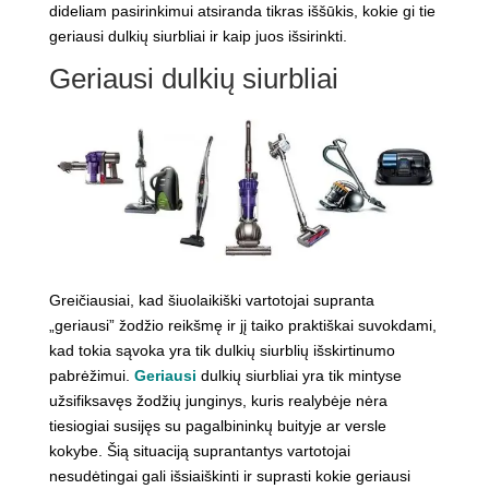
dideliam pasirinkimui atsiranda tikras iššūkis, kokie gi tie
geriausi dulkių siurbliai ir kaip juos išsirinkti.
Geriausi dulkių siurbliai
Greičiausiai, kad šiuolaikiški vartotojai supranta
„geriausi” žodžio reikšmę ir jį taiko praktiškai suvokdami,
kad tokia sąvoka yra tik dulkių siurblių išskirtinumo
pabrėžimui.
Geriausi
dulkių siurbliai yra tik mintyse
užsifiksavęs žodžių junginys, kuris realybėje nėra
tiesiogiai susijęs su pagalbininkų buityje ar versle
kokybe. Šią situaciją suprantantys vartotojai
nesudėtingai gali išsiaiškinti ir suprasti kokie geriausi