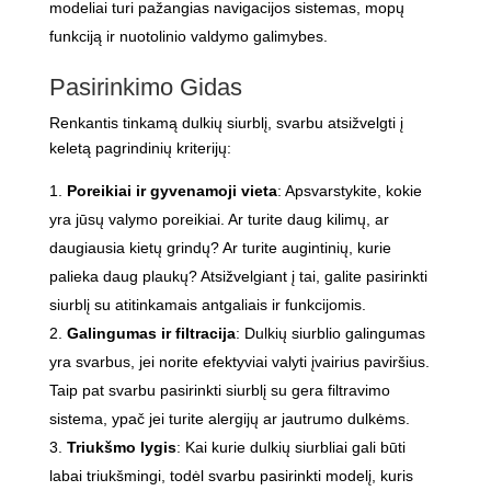
modeliai turi pažangias navigacijos sistemas, mopų
funkciją ir nuotolinio valdymo galimybes.
Pasirinkimo Gidas
Renkantis tinkamą dulkių siurblį, svarbu atsižvelgti į
keletą pagrindinių kriterijų:
Poreikiai ir gyvenamoji vieta
: Apsvarstykite, kokie
yra jūsų valymo poreikiai. Ar turite daug kilimų, ar
daugiausia kietų grindų? Ar turite augintinių, kurie
palieka daug plaukų? Atsižvelgiant į tai, galite pasirinkti
siurblį su atitinkamais antgaliais ir funkcijomis.
Galingumas ir filtracija
: Dulkių siurblio galingumas
yra svarbus, jei norite efektyviai valyti įvairius paviršius.
Taip pat svarbu pasirinkti siurblį su gera filtravimo
sistema, ypač jei turite alergijų ar jautrumo dulkėms.
Triukšmo lygis
: Kai kurie dulkių siurbliai gali būti
labai triukšmingi, todėl svarbu pasirinkti modelį, kuris