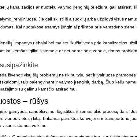
rijų kanalizacijos ar nuotekų valymo įrenginių priežiūrai gali atsirasti 
mo įrenginiuose. Jie gali sklisti iš alsuoklių arba užpildyti visus namu
idumas. Kai nuotekose esantys junginiai prilimpa prie vamzdyno sieneli
enelių limpantys riebalai bei maisto likučiai veda prie kanalizacijos užs
 bet kai kemšasi giliai sistemoje ar net aeracinėje zonoje, rimtos problem
 susipažinkite
deda išvengti visų šių problemų ne tik buityje, bet ir įvairiuose pramon
ra išskaidomi, taip palengvinant ir valymo įrenginių darbą. Šiuo keliu n
mažėjimo su galimu kamščio atsiradimu.
juostos – rūšys
elio gamybos, sandėliavimo, logistikos ir žemės ūkio procesų dalis. J
 iš vienos vietos į kitą. Tinkamai parinktos konvejerio ir transporterio
juo
io visos sistemos veikimo.
elių rūšių. Guminės juostos dažniausiai naudojamos ten, kur reikia atspa