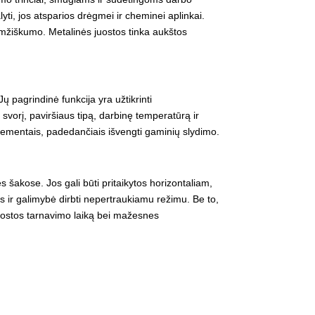
i, jos atsparios drėgmei ir cheminei aplinkai.
amžiškumo. Metalinės juostos tinka aukštos
pagrindinė funkcija yra užtikrinti
svorį, paviršiaus tipą, darbinę temperatūrą ir
 elementais, padedančiais išvengti gaminių slydimo.
šakose. Jos gali būti pritaikytos horizontaliam,
s ir galimybė dirbti nepertraukiamu režimu. Be to,
į juostos tarnavimo laiką bei mažesnes