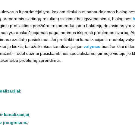
varus.lt pardavėjai yra, kokiam tikslui bus panaudojamos biologinės ba
ų preparatais skirtingų rezultatų siekimui bei įgyvendinimui, biologinės
b
nginių profilaktinei priežiūrai rekomenduojamų bakterijų dozavimas yra v
amas yra apskaičiuojamas pagal norimos išspręsti problemos svarbą. At
mas rezultatų pasiekimui. Jei profilaktinei kanalizacijos ir nuotekų valy
ijų kiekis, tai užsikimšus kanalizacijai jos
valymas
bus ženkliai dide
ažinti. Todėl dažnai pasiskambinus specialistams, pirmoje vietoje jie klaus
laktikai arba problemų sprendimui.
alizacijai
;
r kanalizacijai
;
o įrenginiams
;