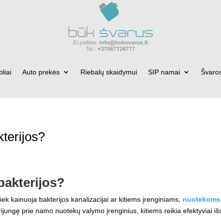
bliai
Auto prekės
Riebalų skaidymui
SIP namai
Švaro
kterijos?
bakterijos?
iek kainuoja bakterijos kanalizacijai ar kitiems įrenginiams,
nuotekoms
rijungę prie namo nuotekų valymo įrenginius, kitiems reikia efektyviai išs