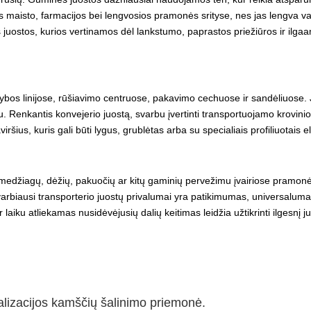
aisto, farmacijos bei lengvosios pramonės srityse, nes jas lengva valyt
 juostos, kurios vertinamos dėl lankstumo, paprastos priežiūros ir ilga
s linijose, rūšiavimo centruose, pakavimo cechuose ir sandėliuose. Jų 
 Renkantis konvejerio juostą, svarbu įvertinti transportuojamo krovinio 
ršius, kuris gali būti lygus, grublėtas arba su specialiais profiliuotais
medžiagų, dėžių, pakuočių ar kitų gaminių pervežimu įvairiose pramonės 
varbiausi transporterio juostų privalumai yra patikimumas, universaluma
r laiku atliekamas nusidėvėjusių dalių keitimas leidžia užtikrinti ilgesn
alizacijos kamščių šalinimo
priemonė
.