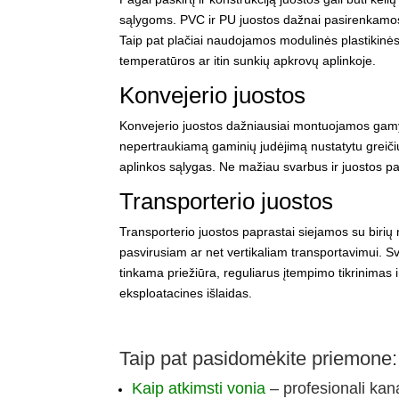
sąlygoms. PVC ir PU juostos dažnai pasirenkamos m
Taip pat plačiai naudojamos modulinės plastikinės
temperatūros ar itin sunkių apkrovų aplinkoje.
Konvejerio juostos
Konvejerio juostos dažniausiai montuojamos gamybo
nepertraukiamą gaminių judėjimą nustatytu greičiu.
aplinkos sąlygas. Ne mažiau svarbus ir juostos pavi
Transporterio juostos
Transporterio
juostos
paprastai siejamos su birių 
pasvirusiam ar net vertikaliam transportavimui. S
tinkama priežiūra, reguliarus įtempimo tikrinimas i
eksploatacines išlaidas.
Pampers kaina
Taip pat pasidomėkite priemone:
Kaip atkimsti vonia
– profesionali kan