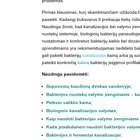
problemas.
Pirmas klausimas, kurį skambinančiam užduoda buks
pasiekti. Kadangi buksvarus.lt prekiauja kelių rūši
Naudinga žinoti, kad kanalizacijos bei valymo įre
nuotekų sistemoje, biologinių bakterijų panaudoj
nustatomas ir konkretus bakterijų kiekis bei dozavi
sprendimams yra rekomenduojamas nedidelis bakter
gali pakelti bakterijų
kanalizacijai
kainą arba ją sum
pateikti konkrečią
kainą
bakterijų įsigijimui profi
Naudinga pasidomėti:
Supuvusių kiaušinių dvokas vandenyje
;
Bakterijos nuotekų valymo įrenginiams – kan
Pelėsio valiklis kaina
;
Biologinis kanalizacijos valymas
;
Kaip naudoti bakterijas valymo įrenginiams i
Kada pradedamos naudoti bakterijos valym
Bakterijos ir fermentai kanalizacijai
;