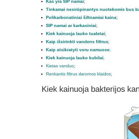
Kas yra SIP namai
;
Tinkamai nesirūpinantys nuotekomis bus b
Polikarbonatiniai šiltnamiai kaina
;
SIP namai ar karkasiniai
;
Kiek kainuoja lauko tualetai
;
Kaip išsirinkti vandens filtrus
;
Kaip atsikratyti voru namuose
;
Kiek kainuoja lauko kubilai
;
Kietas vanduo
;
Renkantis filtrus daromos klaidos
;
Kiek kainuoja bakterijos kan