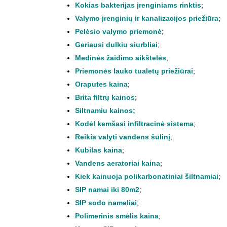
Kokias bakterijas įrenginiams rinktis
;
Valymo įrenginių ir kanalizacijos priežiūra
;
Pelėsio valymo priemonė
;
Geriausi dulkiu siurbliai
;
Medinės žaidimo aikštelės
;
Priemonės lauko tualetų priežiūrai
;
Oraputes kaina
;
Brita filtrų kainos
;
Siltnamiu kainos
;
Kodėl kemšasi infiltracinė sistema
;
Reikia valyti vandens šulinį
;
Kubilas kaina
;
Vandens aeratoriai kaina
;
Kiek kainuoja polikarbonatiniai šiltnamiai
;
SIP namai iki 80m2
;
SIP sodo nameliai
;
Polimerinis smėlis kaina
;