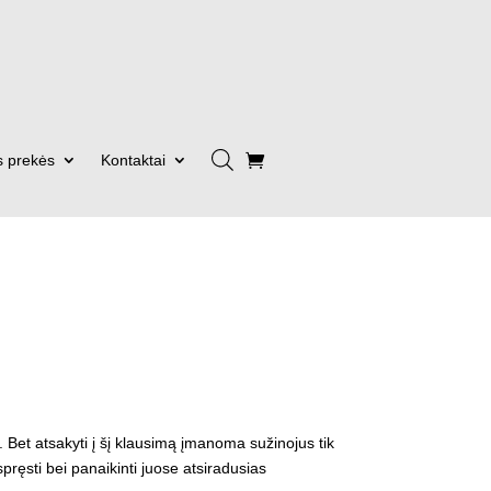
s prekės
Kontaktai
. Bet atsakyti į šį klausimą įmanoma sužinojus tik
pręsti bei panaikinti juose atsiradusias