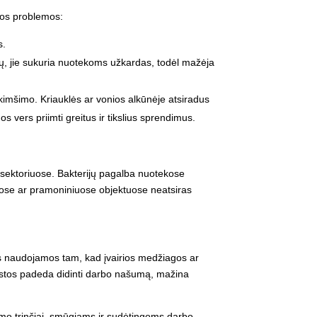
šios problemos:
s.
ų, jie sukuria nuotekoms užkardas, todėl mažėja
ikimšimo. Kriauklės ar vonios alkūnėje atsiradus
os vers priimti greitus ir tikslius sprendimus.
ės sektoriuose. Bakterijų pagalba nuotekose
amuose ar pramoniniuose objektuose neatsiras
os naudojamos tam, kad įvairios medžiagos ar
stos
padeda didinti darbo našumą, mažina
rumo trinčiai, smūgiams ir sudėtingoms darbo