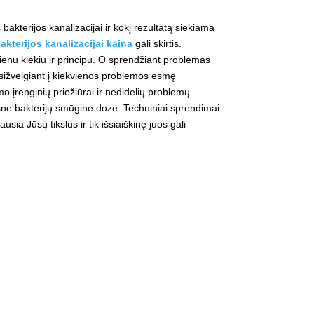
kterijos kanalizacijai ir kokį rezultatą siekiama
akterijos kanalizacijai kaina
gali skirtis.
ienu kiekiu ir principu. O sprendžiant problemas
sižvelgiant į kiekvienos problemos esmę
mo įrenginių priežiūrai ir nedidelių problemų
sne bakterijų smūgine doze. Techniniai sprendimai
ia Jūsų tikslus ir tik išsiaiškinę juos gali