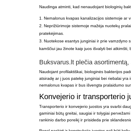
Naudinga atminti, kad nenaudojant biologinių bakte
Nemalonus kvapas kanalizacijos sistemoje ar valy
Neprižiūrimoje sistemoje mažėja nuotekų prala
pratekėjimas.
Nuotekose esantys junginiai ir prie vamzdyno si
kamščiui jau žinote kaip juos išvalyti bei atkimšti,
Buksvarus.lt plečia asortimentą,
Naudojant profilaktiškai, biologinės bakterijos pa
atsiradę ar į juos patekę junginiai bei riebalai y
nemalonus kvapas ir bus išvengta pralaidumo su
Konvejerio ir transporterio 
Transporterio ir konvejerio
juostos
yra svarbi daug
gaminiai būtų greitai, saugiai ir tolygiai pervežami
rankinio darbo poreikį ir prisideda prie sklandesn
Pagal paskirtį ir konstrukciją juostos gali būti k