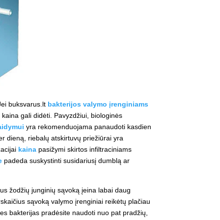
Jei buksvarus.lt
bakterijos valymo įrenginiams
kaina gali didėti. Pavyzdžiui, biologinės
kaidymui
yra rekomenduojama panaudoti kasdien
 dieną, riebalų atskirtuvų priežiūrai yra
zacijai
kaina
pasižymi skirtos infiltraciniams
e
padeda suskystinti susidariusį dumblą ar
taus žodžių junginių sąvoką įeina labai daug
erskaičius sąvoką valymo įrenginiai reikėtų plačiau
ines bakterijas pradėsite naudoti nuo pat pradžių,