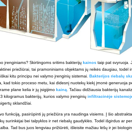
lymo įrenginiams? Skirtingoms sritims bakterijų
kainos
taip pat svyruoja. 
tinei priežiūrai, tai pramoniniams objektams jų reikės daugiau, todėl ir 
kai kitu principu nei valymo įrenginių sistemai.
Bakterijos riebalų s
, kad tokio proceso metu, kai didesnį nuotekų kiekį įmonė generuoja per
ame plane kelia ir jų įsigijimo
kainą
. Tačiau didžiausia bakterijų kanali
ž 3 kilogramus bakterijų, kurios valymo įrenginių
infiltracinėje sistemoj
igertų sklandžiai.
avo funkciją, pasirūpinti jų priežiūra yra naudinga visiems. Į šio abstrak
tekų surinkėjai bei talpyklos ir net riebalų gaudyklės. Todėl išgirdus ar p
a. Tad bus juos lengviau prižiūrėti, išleisite mažiau lėšų ir jei biolog