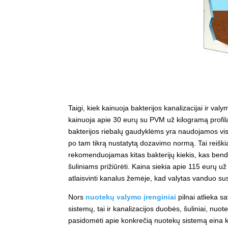
Taigi, kiek kainuoja bakterijos kanalizacijai ir va
kainuoja apie 30 eurų su PVM už kilogramą profilak
bakterijos riebalų gaudyklėms yra naudojamos visiš
po tam tikrą nustatytą dozavimo normą. Tai reiškia
rekomenduojamas kitas bakterijų kiekis, kas bendr
šuliniams prižiūrėti. Kaina siekia apie 115 eurų u
atlaisvinti kanalus žemėje, kad valytas vanduo sus
Nors
nuotekų valymo įrenginiai
pilnai atlieka s
sistemų, tai ir kanalizacijos duobės, šuliniai, nuo
pasidomėti apie konkrečią nuotekų sistemą eina kalb