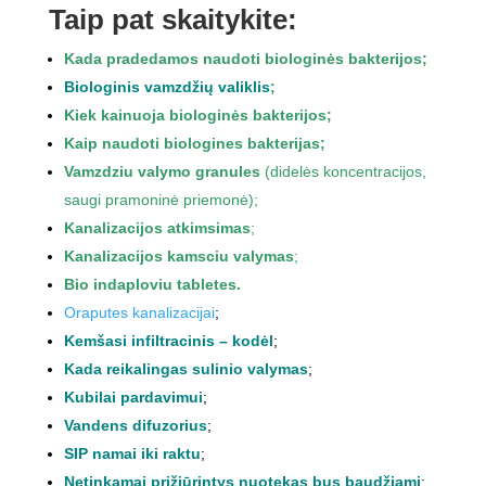
Taip pat skaitykite:
Kada pradedamos naudoti biologinės bakterijos
;
Biologinis vamzdžių valiklis
;
Kiek kainuoja biologinės bakterijos
;
Kaip naudoti biologines bakterijas
;
Vamzdziu valymo granules
(didelės koncentracijos,
saugi pramoninė priemonė);
Kanalizacijos atkimsimas
;
Kanalizacijos kamsciu valymas
;
Bio
indaploviu tabletes
.
Oraputes kanalizacijai
;
Kemšasi infiltracinis – kodėl
;
Kada reikalingas sulinio valymas
;
Kubilai
pardavimui
;
Vandens difuzorius
;
SIP namai iki raktu
;
Netinkamai prižiūrintys nuotekas bus baudžiami
;