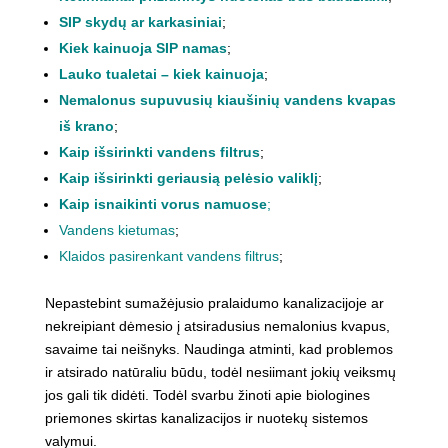
SIP skydų ar karkasiniai
;
Kiek kainuoja SIP namas
;
Lauko tualetai – kiek kainuoja
;
Nemalonus supuvusių kiaušinių vandens kvapas
iš krano
;
Kaip išsirinkti vandens filtrus
;
Kaip išsirinkti geriausią pelėsio valiklį
;
Kaip isnaikinti vorus namuose
;
Vandens kietumas
;
Klaidos pasirenkant vandens filtrus
;
Nepastebint sumažėjusio pralaidumo kanalizacijoje ar
nekreipiant dėmesio į atsiradusius nemalonius kvapus,
savaime tai neišnyks. Naudinga atminti, kad problemos
ir atsirado natūraliu būdu, todėl nesiimant jokių veiksmų
jos gali tik didėti. Todėl svarbu žinoti apie biologines
priemones skirtas kanalizacijos ir nuotekų sistemos
valymui.