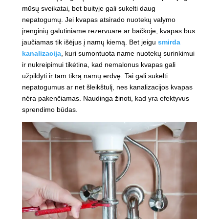
mūsų sveikatai, bet buityje gali sukelti daug
nepatogumų. Jei kvapas atsirado nuotekų valymo
įrenginių galutiniame rezervuare ar bačkoje, kvapas bus
jaučiamas tik išėjus į namų kiemą. Bet jeigu
smirda
kanalizacija
, kuri sumontuota name nuotekų surinkimui
ir nukreipimui tikėtina, kad nemalonus kvapas gali
užpildyti ir tam tikrą namų erdvę. Tai gali sukelti
nepatogumus ar net šleikštulį, nes kanalizacijos kvapas
nėra pakenčiamas. Naudinga žinoti, kad yra efektyvus
sprendimo būdas.