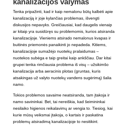
kanalizacijos valymas
Tenka pripažinti, kad ir kaip nemalonu būtų kalbėti apie
kanalizaciją ir joje kylančias problemas, išvengti
diskusijos nepavyks. Greičiausiai, kad daugelis vienaip
ar kitaip yra susidūręs su problemomis, kurios atsiranda
kanalizacijoje. Vieniems atsirado nemalonus kvapas ir
buitinės priemonės panaikinti jo nepadeda. Kitiems,
kanalizacijoje sumažėjo nuotekų pralaidumas –
nuotekos subėga e taip greitai kaip ankščiau. Dar kitai
grupei tenka rimčiausia problema iš visų – užsikimšo
kanalizacija arba aeracinis plotas (gruntas, kuris
atsakingas už valyto nuotekų vandens sugėrimą) šalia
namo.
Tokios problemos savaime neatsiranda, tam įtakoja ir
namo savininkai. Bet, tai nereiškia, kad šeimininkai
nesilaiko higienos reikalavimų ar vengia to. Tiesiog, kai
kurie mūsų veiksmai įtakoja, o kartais ir paskatina
problemų atsiradimą kanalizacijoje to nesitikint.