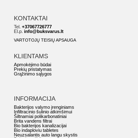
KONTAKTAI
Tel.
+37067726777
El.p.
info@buksvarus.lt
VARTOTOJŲ TEISIŲ APSAUGA
KLIENTAMS
Apmokėjimo būdai
Prekių pristatymas
Grąžinimo sąlygos
INFORMACIJA
Bakterijos valymo įrenginiams
Infiltracinio šulinio atkimšimui
Šiltnamiai polikarbonatiniai
Brita vandens filtrai
Bio bakterijos kanalizacijai
Bio indaploviu tabletes
Neuzsalantis auto langu skystis