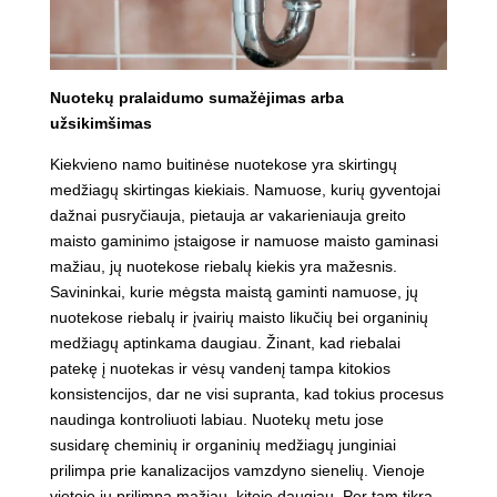
Nuotekų pralaidumo sumažėjimas arba
užsikimšimas
Kiekvieno namo buitinėse nuotekose yra skirtingų
medžiagų skirtingas kiekiais. Namuose, kurių gyventojai
dažnai pusryčiauja, pietauja ar vakarieniauja greito
maisto gaminimo įstaigose ir namuose maisto gaminasi
mažiau, jų nuotekose riebalų kiekis yra mažesnis.
Savininkai, kurie mėgsta maistą gaminti namuose, jų
nuotekose riebalų ir įvairių maisto likučių bei organinių
medžiagų aptinkama daugiau. Žinant, kad riebalai
patekę į nuotekas ir vėsų vandenį tampa kitokios
konsistencijos, dar ne visi supranta, kad tokius procesus
naudinga kontroliuoti labiau. Nuotekų metu jose
susidarę cheminių ir organinių medžiagų junginiai
prilimpa prie kanalizacijos vamzdyno sienelių. Vienoje
vietoje jų prilimpa mažiau, kitoje daugiau. Per tam tikrą