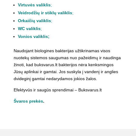
Virtuvės valiklis
;
Veidrodžių ir stiklų valiklis
;
Orkaičių valiklis
;
WC valiklis
;
Vonios valiklis
;
Naudojant biologines bakterijas užtikrinamas visos
nuotekų sistemos saugumas nuo pažeidimų ir naudinga
žinoti, kad buksvarus.lt bakterijos nėra kenksmingos
Jūsų aplinkai ir gamtai. Jos suskyla į vandenį ir anglies
dvideginį gamtai nedarydamos jokios žalos.
Efektyvūs ir saugūs sprendimai – Buksvarus.lt
Švaros prekės
.