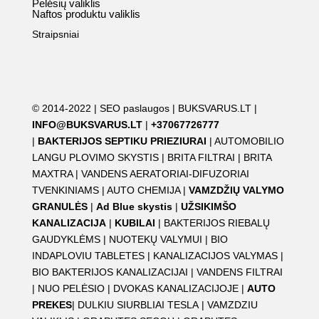
Pelėsių valiklis
Naftos produktu valiklis
Straipsniai
© 2014-2022 |
SEO paslaugos
|
BUKSVARUS.LT
|
INFO@BUKSVARUS.LT
|
+37067726777
|
BAKTERIJOS SEPTIKU PRIEZIURAI
|
AUTOMOBILIO
LANGU PLOVIMO SKYSTIS
|
BRITA FILTRAI
|
BRITA
MAXTRA
|
VANDENS AERATORIAI-DIFUZORIAI
TVENKINIAMS
|
AUTO CHEMIJA
|
VAMZDŽIŲ VALYMO
GRANULĖS
|
Ad Blue skystis
|
UŽSIKIMŠO
KANALIZACIJA
|
KUBILAI
|
BAKTERIJOS RIEBALŲ
GAUDYKLĖMS
|
NUOTEKŲ VALYMUI
|
BIO
INDAPLOVIU TABLETES
|
KANALIZACIJOS VALYMAS
|
BIO BAKTERIJOS KANALIZACIJAI
|
VANDENS FILTRAI
|
NUO PELĖSIO
|
DVOKAS KANALIZACIJOJE
|
AUTO
PREKES
|
DULKIU SIURBLIAI TESLA
|
VAMZDZIU