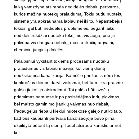
laiką vamzdyne atsiranda nedidelės riebalų pertvaros,
kurios mažina nuotekų pralaidumą. Tokiu būdu nuotekų
sistema yra apkraunama labiau nei iki to. Nepastebėjus
tokios, gal būt, nedidelės problemėlės, bėgant laikui
nedideli trukdžiai nuotekų tekėjimui vis auga, prie jų
prilimpa vis daugiau riebalų, maisto likučių ar įvairių
cheminių junginių dalelės.
Palaipsniui vykstant tokiems procesams nuotekų
pralaidumas vis labiau mažėja, kol vieną dieną
neužsikemša kanalizacija. Kamščio priežastis nėra tos
konkrečios dienos daryti veiksmai, bet tam tikra prasme
galėjo įtakoti jo atsiradimui. Tai galėjo būti svečių
priėmimas namuose ir po pasisėdėjimo indų plovimas,
bei maisto gaminimo įrankių valymas nuo riebalų.
Padaugėjus riebalų kiekiui nuotekose galėjo nutikti taip,
kad besikaupianti pertvara kanalizacijoje buvo pilnai
užpildyta būtent tą dieną. Todėl atsirado kamštis ar net
keli.