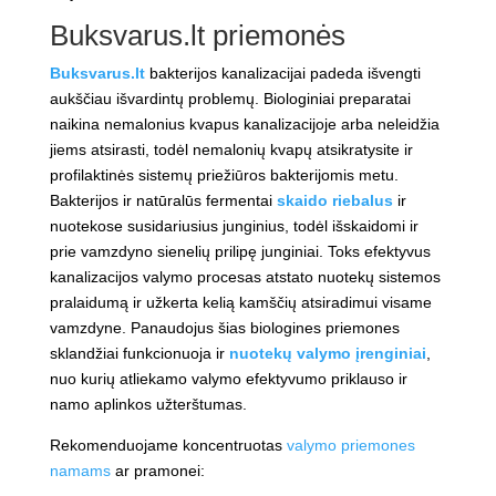
Buksvarus.lt priemonės
Buksvarus.lt
bakterijos kanalizacijai padeda išvengti
aukščiau išvardintų problemų. Biologiniai preparatai
naikina nemalonius kvapus kanalizacijoje arba neleidžia
jiems atsirasti, todėl nemalonių kvapų atsikratysite ir
profilaktinės sistemų priežiūros bakterijomis metu.
Bakterijos ir natūralūs fermentai
skaido riebalus
ir
nuotekose susidariusius junginius, todėl išskaidomi ir
prie vamzdyno sienelių prilipę junginiai. Toks efektyvus
kanalizacijos valymo procesas atstato nuotekų sistemos
pralaidumą ir užkerta kelią kamščių atsiradimui visame
vamzdyne. Panaudojus šias biologines priemones
sklandžiai funkcionuoja ir
nuotekų valymo įrenginiai
,
nuo kurių atliekamo valymo efektyvumo priklauso ir
namo aplinkos užterštumas.
Rekomenduojame koncentruotas
valymo priemones
namams
ar pramonei: