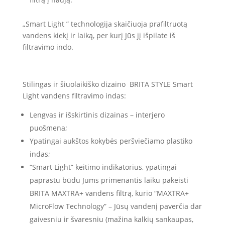
„Smart Light ” technologija skaičiuoja prafiltruotą
vandens kiekį ir laiką, per kurį Jūs jį išpilate iš
filtravimo indo.
Stilingas ir šiuolaikiško dizaino BRITA STYLE Smart
Light vandens filtravimo indas:
Lengvas ir išskirtinis dizainas – interjero
puošmena;
Ypatingai aukštos kokybės peršviečiamo plastiko
indas;
“Smart Light” keitimo indikatorius, ypatingai
paprastu būdu Jums primenantis laiku pakeisti
BRITA MAXTRA+ vandens filtrą, kurio “MAXTRA+
MicroFlow Technology” – Jūsų vandenį paverčia dar
gaivesniu ir švaresniu (mažina kalkių sankaupas,