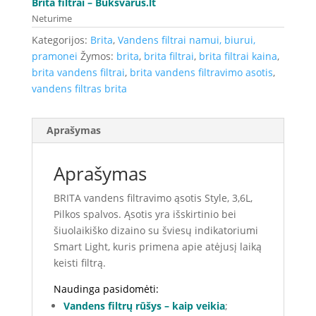
Brita filtrai
– Buksvarus.lt
Neturime
Kategorijos:
Brita
,
Vandens filtrai namui, biurui,
pramonei
Žymos:
brita
,
brita filtrai
,
brita filtrai kaina
,
brita vandens filtrai
,
brita vandens filtravimo asotis
,
vandens filtras brita
Aprašymas
Aprašymas
BRITA vandens filtravimo ąsotis Style, 3,6L,
Pilkos spalvos. Ąsotis yra išskirtinio bei
šiuolaikiško dizaino su šviesų indikatoriumi
Smart Light, kuris primena apie atėjusį laiką
keisti filtrą.
Naudinga pasidomėti:
Vandens filtrų rūšys – kaip veikia
;