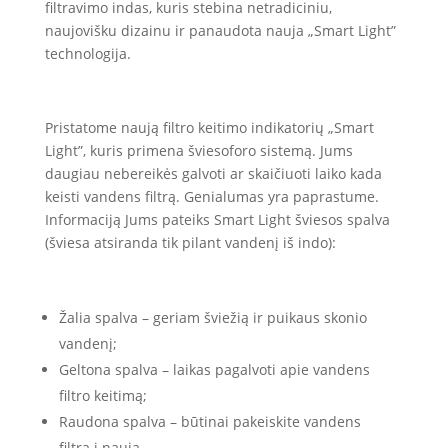
32.99 €.
25.45 €.
filtravimo indas, kuris stebina netradiciniu,
naujovišku dizainu ir panaudota nauja „Smart Light”
technologija.
Pristatome naują filtro keitimo indikatorių „Smart
Light”, kuris primena šviesoforo sistemą. Jums
daugiau nebereikės galvoti ar skaičiuoti laiko kada
keisti vandens filtrą. Genialumas yra paprastume.
Informaciją Jums pateiks Smart Light šviesos spalva
(šviesa atsiranda tik pilant vandenį iš indo):
Žalia spalva – geriam šviežią ir puikaus skonio
vandenį;
Geltona spalva – laikas pagalvoti apie vandens
filtro keitimą;
Raudona spalva – būtinai pakeiskite vandens
filtrą į naują.