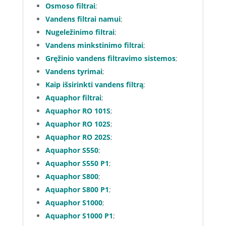
Osmoso filtrai
;
Vandens filtrai namui
;
Nugeležinimo filtrai
;
Vandens minkstinimo filtrai
;
Gręžinio vandens filtravimo sistemos
;
Vandens tyrimai
;
Kaip išsirinkti vandens filtrą
;
Aquaphor filtrai
;
Aquaphor RO 101S
;
Aquaphor RO 102S
;
Aquaphor RO 202S
;
Aquaphor S550
;
Aquaphor S550 P1
;
Aquaphor S800
;
Aquaphor S800 P1
;
Aquaphor S1000
;
Aquaphor S1000 P1
;