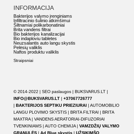
INFORMACIJA
Bakterijos valymo įrenginiams
Infiltracinio šulinio atkimšimui
Šiltnamiai polikarbonatiniai
Brita vandens filtrai
Bio bakterijos kanalizacijai
Bio indaploviu tabletes
Neuzsalantis auto langu skystis
Pelėsių valiklis
Naftos produktu valiklis
Straipsniai
© 2014-2022 |
SEO paslaugos
|
BUKSVARUS.LT
|
INFO@BUKSVARUS.LT
|
+37067726777
|
BAKTERIJOS SEPTIKU PRIEZIURAI
|
AUTOMOBILIO
LANGU PLOVIMO SKYSTIS
|
BRITA FILTRAI
|
BRITA
MAXTRA
|
VANDENS AERATORIAI-DIFUZORIAI
TVENKINIAMS
|
AUTO CHEMIJA
|
VAMZDŽIŲ VALYMO
GRANULĖS
|
Ad Blue skystis
|
UŽSIKIMŠO