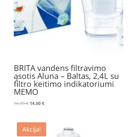
BRITA vandens filtravimo
ąsotis Aluna – Baltas, 2,4L su
filtro keitimo indikatoriumi
MEMO
Original
Current
16.99
€
14.50
€
price
price
was:
is:
16.99 €.
14.50 €.
Akcija!