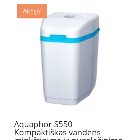
55.00 €.
49.00 €.
Akcija!
Aquaphor S550 –
Kompaktiškas vandens