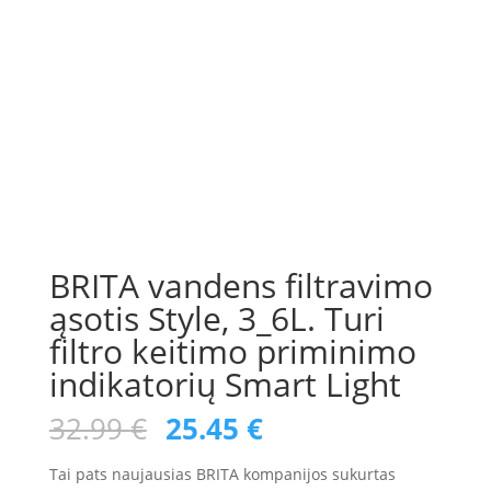
BRITA vandens filtravimo
ąsotis Style, 3_6L. Turi
filtro keitimo priminimo
indikatorių Smart Light
Original
Current
32.99
€
25.45
€
price
price
was:
is:
Tai pats naujausias BRITA kompanijos sukurtas