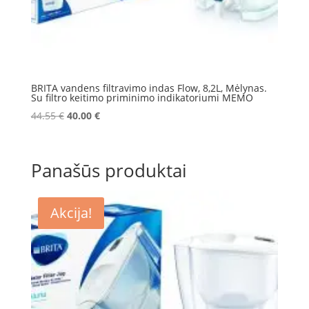
BRITA vandens filtravimo indas Flow, 8,2L, Mėlynas.
Su filtro keitimo priminimo indikatoriumi MEMO
Original
Current
44.55
€
40.00
€
price
price
was:
is:
44.55 €.
40.00 €.
Panašūs produktai
Akcija!