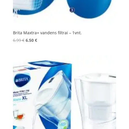
Brita Maxtra+ vandens filtrai – 1vnt.
Original
Current
6.99
€
6.50
€
price
price
was:
is:
6.99 €.
6.50 €.