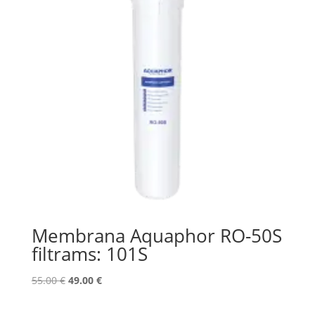
Membrana Aquaphor RO-50S
filtrams: 101S
Original
Current
55.00
€
49.00
€
price
price
was:
is: