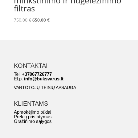
minkštinimo ir nugeležinimo
filtras
Original
Current
750.00
€
650.00
€
price
price
was:
is:
750.00 €.
650.00 €.
KONTAKTAI
Tel.
+37067726777
El.p.
info@buksvarus.lt
VARTOTOJŲ TEISIŲ APSAUGA
KLIENTAMS
Apmokėjimo būdai
Prekių pristatymas
Grąžinimo sąlygos