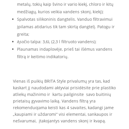
metalų, tokių kaip švino ir vario kiekį, chloro ir kitų
medžiagų, kurios veikia vandens skonį, kiekį);
Spalvotas silikoninis dangtelis. Vanduo filtravimui
įpilamas atidarius tik tam skirtą dangtelį. Patogu ir
greita;
Ąsočio talpa: 3,6L (2,3 l filtruoto vandens);
Plaunamas indaplovėje, prieš tai išėmus vandens
filtrą ir keitimo indikatorių.
Vienas iš puikių BRITA Style privalumų yra tas, kad
kaskart jį naudodami aktyviai prisidėsite prie plastiko
atliekų mažinimo ir kartu pailginsite savo buitinių
prietaisų gyvavimo laiką. Vandens filtrą yra
rekomenduojama keisti kas 4 savaites, kadangi jame
„kaupiami ir uždaromi“ visi elementai, sankaupos ir
nešvarumai, įtakojantys vandens skonį ir kvapą.