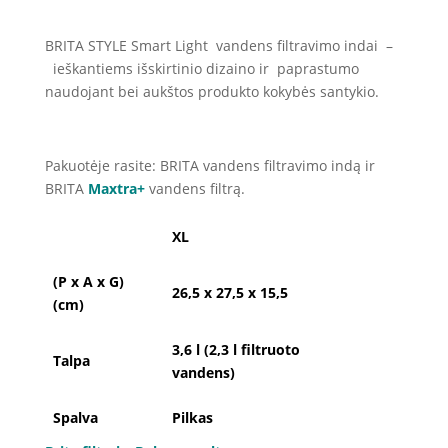
BRITA STYLE Smart Light vandens filtravimo indai –
ieškantiems išskirtinio dizaino ir paprastumo
naudojant bei aukštos produkto kokybės santykio.
Pakuotėje rasite: BRITA vandens filtravimo indą ir
BRITA
Maxtra+
vandens filtrą.
XL
(P x A x G)
26,5 x 27,5 x 15,5
(cm)
3,6 l (2,3 l filtruoto
Talpa
vandens)
Spalva
Pilkas