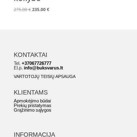
Original
Current
275.00
€
235.00
€
price
price
was:
is:
275.00 €.
235.00 €.
KONTAKTAI
Tel.
+37067726777
El.p.
info@buksvarus.lt
VARTOTOJŲ TEISIŲ APSAUGA
KLIENTAMS
Apmokėjimo būdai
Prekių pristatymas
Grąžinimo sąlygos
INFORMACIJA