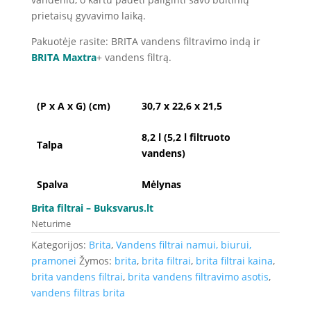
prietaisų gyvavimo laiką.
Pakuotėje rasite: BRITA vandens filtravimo indą ir
BRITA Maxtra
+ vandens filtrą.
(P x A x G) (cm)
30,7 x 22,6 x 21,5
8,2 l (5,2 l filtruoto
Talpa
vandens)
Spalva
Mėlynas
Brita filtrai
– Buksvarus.lt
Neturime
Kategorijos:
Brita
,
Vandens filtrai namui, biurui,
pramonei
Žymos:
brita
,
brita filtrai
,
brita filtrai kaina
,
brita vandens filtrai
,
brita vandens filtravimo asotis
,
vandens filtras brita