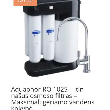
Akcija!
Aquaphor RO 102S – Itin
našus osmoso filtras –
Maksimali geriamo vandens
kokybė