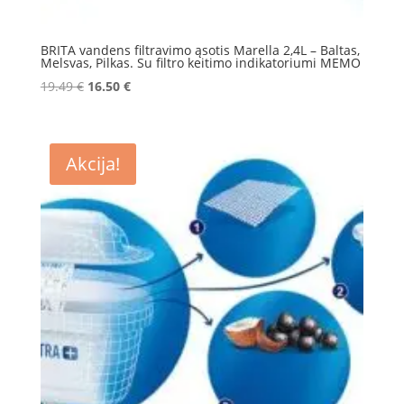
BRITA vandens filtravimo ąsotis Marella 2,4L – Baltas,
Melsvas, Pilkas. Su filtro keitimo indikatoriumi MEMO
Original
Current
19.49
€
16.50
€
price
price
was:
is:
19.49 €.
16.50 €.
Akcija!