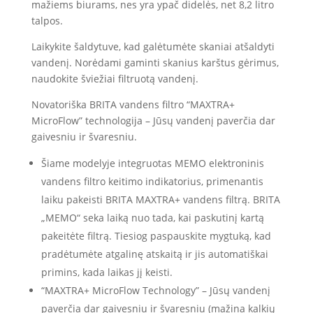
44.55 €.
40.00 €.
mažiems biurams, nes yra ypač didelės, net 8,2 litro
talpos.
Laikykite šaldytuve, kad galėtumėte skaniai atšaldyti
vandenį. Norėdami gaminti skanius karštus gėrimus,
naudokite šviežiai filtruotą vandenį.
Novatoriška BRITA vandens filtro “MAXTRA+
MicroFlow” technologija – Jūsų vandenį paverčia dar
gaivesniu ir švaresniu.
Šiame modelyje integruotas MEMO elektroninis
vandens filtro keitimo indikatorius, primenantis
laiku pakeisti BRITA MAXTRA+ vandens filtrą. BRITA
„MEMO“ seka laiką nuo tada, kai paskutinį kartą
pakeitėte filtrą. Tiesiog paspauskite mygtuką, kad
pradėtumėte atgalinę atskaitą ir jis automatiškai
primins, kada laikas jį keisti.
“MAXTRA+ MicroFlow Technology” – Jūsų vandenį
paverčia dar gaivesniu ir švaresniu (mažina kalkių