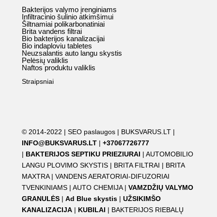
Bakterijos valymo įrenginiams
Infiltracinio šulinio atkimšimui
Šiltnamiai polikarbonatiniai
Brita vandens filtrai
Bio bakterijos kanalizacijai
Bio indaploviu tabletes
Neuzsalantis auto langu skystis
Pelėsių valiklis
Naftos produktu valiklis
Straipsniai
© 2014-2022 |
SEO paslaugos
|
BUKSVARUS.LT
|
INFO@BUKSVARUS.LT
|
+37067726777
|
BAKTERIJOS SEPTIKU PRIEZIURAI
|
AUTOMOBILIO
LANGU PLOVIMO SKYSTIS
|
BRITA FILTRAI
|
BRITA
MAXTRA
|
VANDENS AERATORIAI-DIFUZORIAI
TVENKINIAMS
|
AUTO CHEMIJA
|
VAMZDŽIŲ VALYMO
GRANULĖS
|
Ad Blue skystis
|
UŽSIKIMŠO
KANALIZACIJA
|
KUBILAI
|
BAKTERIJOS RIEBALŲ