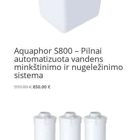
Aquaphor S800 – Pilnai
automatizuota vandens
minkštinimo ir nugeležinimo
sistema
Original
Current
999.00
€
850.00
€
price
price
was:
is:
999.00 €.
850.00 €.