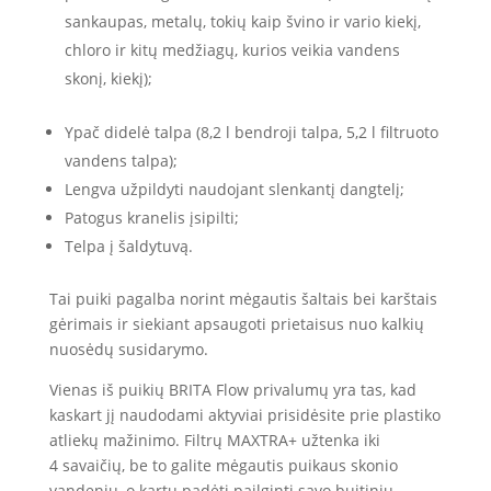
sankaupas, metalų, tokių kaip švino ir vario kiekį,
chloro ir kitų medžiagų, kurios veikia vandens
skonį, kiekį);
Ypač didelė talpa (8,2 l bendroji talpa, 5,2 l filtruoto
vandens talpa);
Lengva užpildyti naudojant slenkantį dangtelį;
Patogus kranelis įsipilti;
Telpa į šaldytuvą.
Tai puiki pagalba norint mėgautis šaltais bei karštais
gėrimais ir siekiant apsaugoti prietaisus nuo kalkių
nuosėdų susidarymo.
Vienas iš puikių BRITA Flow privalumų yra tas, kad
kaskart jį naudodami aktyviai prisidėsite prie plastiko
atliekų mažinimo. Filtrų MAXTRA+ užtenka iki
4 savaičių, be to galite mėgautis puikaus skonio
vandeniu, o kartu padėti pailginti savo buitinių