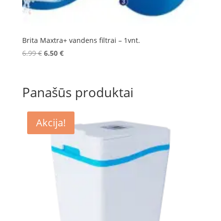
Brita Maxtra+ vandens filtrai – 1vnt.
Original
Current
6.99
€
6.50
€
price
price
was:
is:
6.99 €.
6.50 €.
Panašūs produktai
Akcija!