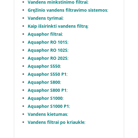
Vandens minkstinimo filtrai
;
Gręžinio vandens filtravimo sistemos
;
Vandens tyrimai
;
Kaip išsirinkti vandens filtrą
;
Aquaphor filtrai
;
Aquaphor RO 101S
;
Aquaphor RO 102S
;
Aquaphor RO 202S
;
Aquaphor S550
;
Aquaphor S550 P1
;
Aquaphor S800
;
Aquaphor S800 P1
;
Aquaphor S1000
;
Aquaphor S1000 P1
;
Vandens kietumas
;
Vandens filtrai po kriaukle
;