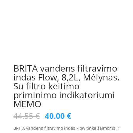
BRITA vandens filtravimo
indas Flow, 8,2L, Mėlynas.
Su filtro keitimo
priminimo indikatoriumi
MEMO
Original
Current
44.55
€
40.00
€
price
price
was:
is:
BRITA vandens filtravimo indas Flow tinka šeimoms ir