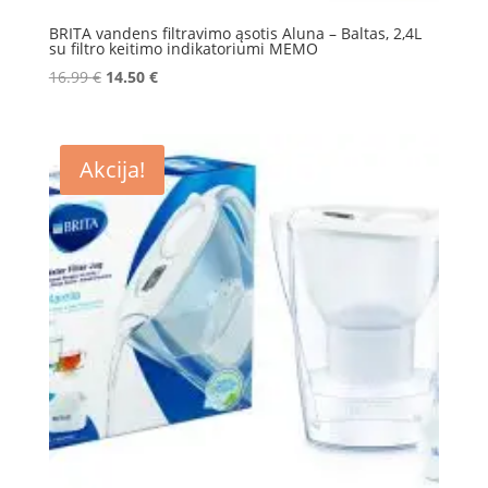
BRITA vandens filtravimo ąsotis Aluna – Baltas, 2,4L
su filtro keitimo indikatoriumi MEMO
Original
Current
16.99
€
14.50
€
price
price
was:
is:
16.99 €.
14.50 €.
Akcija!