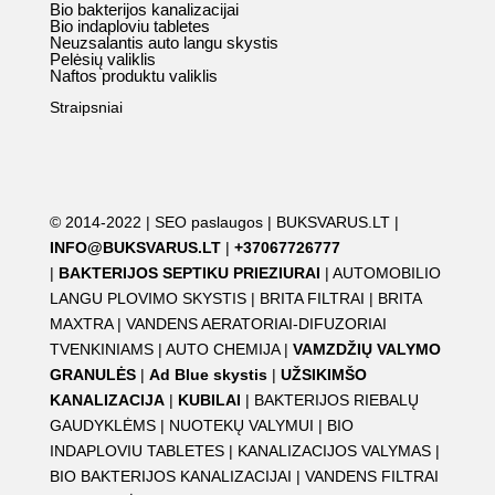
Bio bakterijos kanalizacijai
Bio indaploviu tabletes
Neuzsalantis auto langu skystis
Pelėsių valiklis
Naftos produktu valiklis
Straipsniai
© 2014-2022 |
SEO paslaugos
|
BUKSVARUS.LT
|
INFO@BUKSVARUS.LT
|
+37067726777
|
BAKTERIJOS SEPTIKU PRIEZIURAI
|
AUTOMOBILIO
LANGU PLOVIMO SKYSTIS
|
BRITA FILTRAI
|
BRITA
MAXTRA
|
VANDENS AERATORIAI-DIFUZORIAI
TVENKINIAMS
|
AUTO CHEMIJA
|
VAMZDŽIŲ VALYMO
GRANULĖS
|
Ad Blue skystis
|
UŽSIKIMŠO
KANALIZACIJA
|
KUBILAI
|
BAKTERIJOS RIEBALŲ
GAUDYKLĖMS
|
NUOTEKŲ VALYMUI
|
BIO
INDAPLOVIU TABLETES
|
KANALIZACIJOS VALYMAS
|
BIO BAKTERIJOS KANALIZACIJAI
|
VANDENS FILTRAI