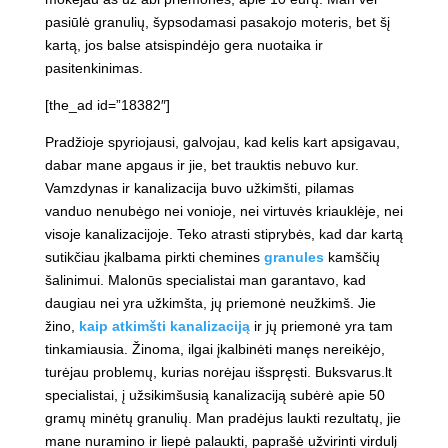
pasiūlė granulių, šypsodamasi pasakojo moteris, bet šį
kartą, jos balse atsispindėjo gera nuotaika ir
pasitenkinimas.
[the_ad id=”18382″]
Pradžioje spyriojausi, galvojau, kad kelis kart apsigavau,
dabar mane apgaus ir jie, bet trauktis nebuvo kur.
Vamzdynas ir kanalizacija buvo užkimšti, pilamas
vanduo nenubėgo nei vonioje, nei virtuvės kriauklėje, nei
visoje kanalizacijoje. Teko atrasti stiprybės, kad dar kartą
sutikčiau įkalbama pirkti chemines
granules
kamščių
šalinimui. Malonūs specialistai man garantavo, kad
daugiau nei yra užkimšta, jų priemonė neužkimš. Jie
žino,
kaip atkimšti kanalizaciją
ir jų priemonė yra tam
tinkamiausia. Žinoma, ilgai įkalbinėti manęs nereikėjo,
turėjau problemų, kurias norėjau išspręsti. Buksvarus.lt
specialistai, į užsikimšusią kanalizaciją subėrė apie 50
gramų minėtų granulių. Man pradėjus laukti rezultatų, jie
mane nuramino ir liepė palaukti, paprašė užvirinti virdulį