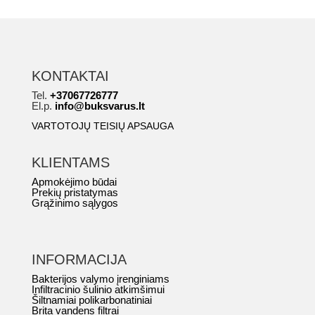
KONTAKTAI
Tel.
+37067726777
El.p.
info@buksvarus.lt
VARTOTOJŲ TEISIŲ APSAUGA
KLIENTAMS
Apmokėjimo būdai
Prekių pristatymas
Grąžinimo sąlygos
INFORMACIJA
Bakterijos valymo įrenginiams
Infiltracinio šulinio atkimšimui
Šiltnamiai polikarbonatiniai
Brita vandens filtrai