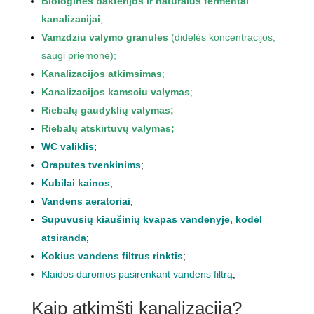
Biologinės bakterijos ir natūralūs fermentai
kanalizacijai
;
Vamzdziu valymo granules
(didelės koncentracijos,
saugi priemonė);
Kanalizacijos atkimsimas
;
Kanalizacijos kamsciu valymas
;
Riebalų gaudyklių valymas
;
Riebalų atskirtuvų valymas
;
WC valiklis
;
Oraputes tvenkinims
;
Kubilai kainos
;
Vandens aeratoriai
;
Supuvusių kiaušinių kvapas vandenyje, kodėl
atsiranda
;
Kokius vandens filtrus rinktis
;
Klaidos daromos pasirenkant vandens filtrą
;
Kaip atkimšti kanalizaciją?