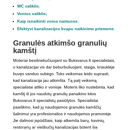
WC valiklis
;
Vonios valiklis
;
Kaip isnaikinti vorus namuose
;
Efektyvi kanalizacijos kvapu naikinimo priemone
;
Granulės atkimšo granulių
kamštį
Moteriai besišnekučiuojant su Buksvarus.lt specialistais,
o kanalizacijai vis dar beburbuliuojant, staiga, kriauklėje
buvęs vanduo subėgo. Toks veiksmas leido suprasti,
kad kanalizacija jau atkimšta. Tą patį veiksmą
specialistai atliko ir vonioje. Moteris liko nustebinta, kad
kamštį iš jos naudotų granulių panaikino kitos
Buksvarus.lt specialistų pasiūlytos. Specialistai
paaiškino, kad jų naudojamos granulės kamščių
šalinimui yra profesionalios ir naudojamos pramonėje.
Jie dalinosi įspūdžiais, kaip atkemša barų, kavinių,
restoranų ar viešbučių kanalizacijas būtent šia