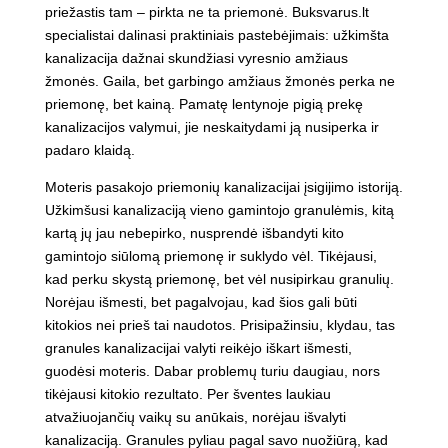
priežastis tam – pirkta ne ta priemonė. Buksvarus.lt
specialistai dalinasi praktiniais pastebėjimais: užkimšta
kanalizacija dažnai skundžiasi vyresnio amžiaus
žmonės. Gaila, bet garbingo amžiaus žmonės perka ne
priemonę, bet kainą. Pamatę lentynoje pigią prekę
kanalizacijos valymui, jie neskaitydami ją nusiperka ir
padaro klaidą.
Moteris pasakojo priemonių kanalizacijai įsigijimo istoriją.
Užkimšusi kanalizaciją vieno gamintojo granulėmis, kitą
kartą jų jau nebepirko, nusprendė išbandyti kito
gamintojo siūlomą priemonę ir suklydo vėl. Tikėjausi,
kad perku skystą priemonę, bet vėl nusipirkau granulių.
Norėjau išmesti, bet pagalvojau, kad šios gali būti
kitokios nei prieš tai naudotos. Prisipažinsiu, klydau, tas
granules kanalizacijai valyti reikėjo iškart išmesti,
guodėsi moteris. Dabar problemų turiu daugiau, nors
tikėjausi kitokio rezultato. Per šventes laukiau
atvažiuojančių vaikų su anūkais, norėjau išvalyti
kanalizaciją. Granules pyliau pagal savo nuožiūrą, kad