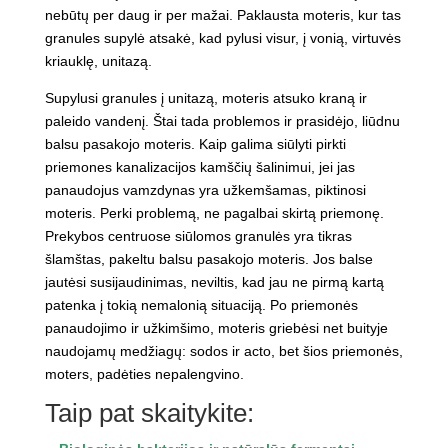
nebūtų per daug ir per mažai. Paklausta moteris, kur tas
granules supylė atsakė, kad pylusi visur, į vonią, virtuvės
kriauklę, unitazą.
Supylusi granules į unitazą, moteris atsuko kraną ir
paleido vandenį. Štai tada problemos ir prasidėjo, liūdnu
balsu pasakojo moteris. Kaip galima siūlyti pirkti
priemones kanalizacijos kamščių šalinimui, jei jas
panaudojus vamzdynas yra užkemšamas, piktinosi
moteris. Perki problemą, ne pagalbai skirtą priemonę.
Prekybos centruose siūlomos granulės yra tikras
šlamštas, pakeltu balsu pasakojo moteris. Jos balse
jautėsi susijaudinimas, neviltis, kad jau ne pirmą kartą
patenka į tokią nemalonią situaciją. Po priemonės
panaudojimo ir užkimšimo, moteris griebėsi net buityje
naudojamų medžiagų: sodos ir acto, bet šios priemonės,
moters, padėties nepalengvino.
Taip pat skaitykite: