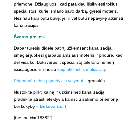
priemone. Džiaugiuosi, kad pataikiau išsikviesti tokius
specialistus, kurie išmano savo darbą, gyrėsi moteris.
Nežinau kaip būtų buvę, jei ir vėl būtų nepavykę atkimšti
kanalizacijos.
Švaros prekės
.
Dabar turėsiu didelę patirtį užkemšant kanalizaciją,
smagiai juokėsi garbaus amžiaus moteris ir pridūrė, kad
dėl visa ko, Buksvarus.lt specialistų telefono numerį
išsisaugosiu ir žinosiu
kaip atkimšti kanalizaciją
.
Priemonė riebalų gaudyklių valymui
– granulės.
Nustokite pirkti kainą ir užkimšinėti kanalizaciją,
pradėkite atrasti efektyvią kamščių šalinimo priemonę
bei kokybę –
Buksvarus.lt
[the_ad id=”18382″]