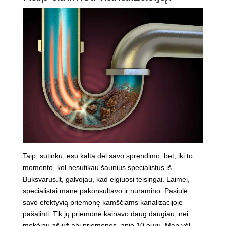
Taip, sutinku, esu kalta dėl savo sprendimo, bet, iki to
momento, kol nesutikau šaunius specialistus iš
Buksvarus.lt, galvojau, kad elgiuosi teisingai. Laimei,
specialistai mane pakonsultavo ir nuramino. Pasiūlė
savo efektyvią priemonę kamščiams kanalizacijoje
pašalinti. Tik jų priemonė kainavo daug daugiau, nei
mokėjau aš už abi priemones, apie 10 eurų. Man vėl