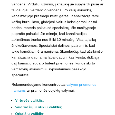
vandens. Virduliui užvirus, į kriauklę jie supylė tik pusę ar
tai daugiau verdančio vandens. Po kelių akimirkų,
kanalizacijoje prasidėjo keisti garsai. Kanalizacija tarsi
kažką burbuliavo, girdėjosi įvairūs keisti garsai. ar tai
padės, moteris paklausė specialistų, šie nusišypsoję
paprašė palaukti. Jie minėjo, kad kanalizacijos
atkimšimas trunka nuo 5 iki 10 minučių. Visą tą laiką
šnekučiavomės. Specialistai dalinosi patirtimi ir, kad
tokie kamščiai nėra naujiena. Skambučių, kad užsikimšo
kanalizacija gaunama labai daug ir kas keista, didžiąją
dalį kamščių sudaro būtent priemonės, kurios skirto
vamzdynų atkimšimui, šypsodamiesi pasakojo
specialistai.
Rekomenduojame koncentruotas
valymo priemones
namams
ar pramonės objektų valymui:
Virtuvės valiklis
;
Veidrodžių ir stiklų valiklis
;
Orkaičių valiklis
;