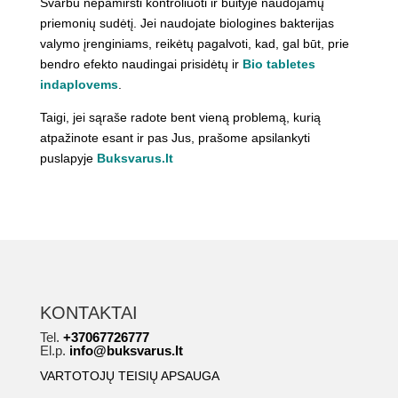
Svarbu nepamiršti kontroliuoti ir buityje naudojamų
priemonių sudėtį. Jei naudojate biologines bakterijas
valymo įrenginiams, reikėtų pagalvoti, kad, gal būt, prie
bendro efekto naudingai prisidėtų ir
Bio tabletes
indaplovems
.
Taigi, jei sąraše radote bent vieną problemą, kurią
atpažinote esant ir pas Jus, prašome apsilankyti
puslapyje
Buksvarus.lt
KONTAKTAI
Tel.
+37067726777
El.p.
info@buksvarus.lt
VARTOTOJŲ TEISIŲ APSAUGA