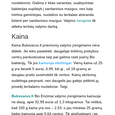
nuotekomis. Galima ir kitas variantas, suaktyvintas
bakterijas supilstyti į sanitarinius mazgus, nes kaip
tvirtina gamintojas, nuotekos su teršalais atsiranda
būtent per sanitarinius mazgus. Valymo
irenginiai
tik
atlieka teršalų valymo darbą.
Kaina
Kaina Buksvarus.lt priemonių valymo įrenginiams nėra
didelė. Jei teko pastebėti, daugelyje tinklinių prekybos
centrų parduotuvėse taip pat galima rasti įvairių Bio
bakterijų. Tik jos
kainuoja skirtingai
. Vienų kaina už 25
g yra beveik 5 aurai, 4,99, kiti gi , už 18 gramų ar
daugiau prašo susimokėti tik centus. Kainų skirtumą
sudėtinga perprasti, nes daugelis jau galėjo įsitikinti jų
poveikį teršalams nuotekose. Taigi.
Buksvarus.lt
Bio Enzimai valymo įrenginiams kainuoja
ne daug, apie 32,99 eurai už 1,3 kilogramus. Tai reiškia,
kad 100 g kaina yra vos – 2,53, o jau minėtas 25 gramų
kiekis kainuoja apie 0,64 centus. Tik atsižvelgiant į tai,