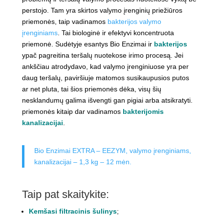
perstojo. Tam yra skirtos valymo įrenginių priežiūros
priemonės, taip vadinamos
bakterijos valymo
įrenginiams
. Tai biologinė ir efektyvi koncentruota
priemonė. Sudėtyje esantys Bio Enzimai ir
bakterijos
ypač pagreitina teršalų nuotekose irimo procesą. Jei
ankščiau atrodydavo, kad valymo įrenginiuose yra per
daug teršalų, paviršiuje matomos susikaupusios putos
ar net pluta, tai šios priemonės dėka, visų šių
nesklandumų galima išvengti gan pigiai arba atsikratyti.
priemonės kitaip dar vadinamos
bakterijomis
kanalizacijai
.
Bio Enzimai EXTRA – EEZYM, valymo įrenginiams,
kanalizacijai – 1,3 kg – 12 mėn.
Taip pat skaitykite:
Kemšasi filtracinis šulinys
;