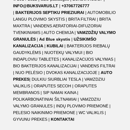
INFO@BUKSVARUS.LT
|
+37067726777
|
BAKTERIJOS SEPTIKU PRIEZIURAI
|
AUTOMOBILIO
LANGU PLOVIMO SKYSTIS
|
BRITA FILTRAI
|
BRITA
MAXTRA
|
VANDENS AERATORIAI-DIFUZORIAI
TVENKINIAMS
|
AUTO CHEMIJA
|
VAMZDŽIŲ VALYMO
GRANULĖS
|
Ad Blue skystis
|
UŽSIKIMŠO
KANALIZACIJA
|
KUBILAI
|
BAKTERIJOS RIEBALŲ
GAUDYKLĖMS
|
NUOTEKŲ VALYMUI
|
BIO
INDAPLOVIU TABLETES
|
KANALIZACIJOS VALYMAS
|
BIO BAKTERIJOS KANALIZACIJAI
|
VANDENS FILTRAI
|
NUO PELĖSIO
|
DVOKAS KANALIZACIJOJE
|
AUTO
PREKES
|
DULKIU SIURBLIAI TESLA
|
VAMZDZIU
VALIKLIS
|
ORAPUTES SECOH
|
ORAPUTES
MEMBRANOS
|
SIP NAMAI KAINA
|
POLIKARBONATINIAI ŠILTNAMIAI
|
VAMZDZIU
VALYMO GRANULES
|
INDŲ PLOVIMO PRIEMONĖ
|
PELESIO NAIKINIMO PRIEMONE
|
WC VALIKLIS
|
GYVUNU PREKES
|
KONTAKTAI