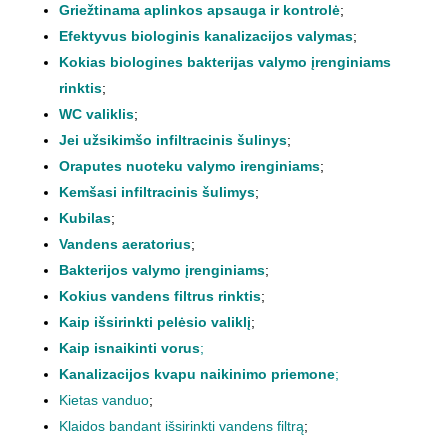
Griežtinama aplinkos apsauga ir kontrolė
;
Efektyvus biologinis kanalizacijos valymas
;
Kokias biologines bakterijas valymo įrenginiams
rinktis
;
WC valiklis
;
Jei užsikimšo infiltracinis šulinys
;
Oraputes nuoteku valymo irenginiams
;
Kemšasi infiltracinis šulimys
;
Kubilas
;
Vandens aeratorius
;
Bakterijos valymo įrenginiams
;
Kokius vandens filtrus rinktis
;
Kaip išsirinkti pelėsio valiklį
;
Kaip isnaikinti vorus
;
Kanalizacijos kvapu naikinimo priemone
;
Kietas vanduo
;
Klaidos bandant išsirinkti vandens filtrą
;