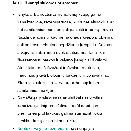
leis jų išvengti siūlomos priemonės:
Išnyks arba neatsiras nemalonių kvapų gama
kanalizacijoje, rezervuaruose, kuris per alsuoklius ar
net sanitarinius mazgus gali pasiekti ir namų erdves.
Naudinga atminti, kad nemalonaus kvapo problema
gali atsirasti nebūtinai neprižiūrint įrenginių. Dažnas
atvejis, kai atsiranda dvokas atsiranda tada, kai
išvežamos nuotekos ir valymo įrenginiai išvalomi.
Atminkite, prieš išvežant ir išvalant nuotekas,
naudinga įsigyti biologinių bakterijų ir po išvalymo,
iškart jas suleisti į rezervuarą arba supilti per
sanitarinius mazgus;
Sumažėjęs pralaidumas ar visiškai užsikimšusi
kanalizacijai taip pat liūdina. Todėl naudojant
priemones profilaktikai, galima sumažinti tokių
nesklandumų ar problemų riziką;
Nuotekų valymo rezervuaro
paviršiuje yra