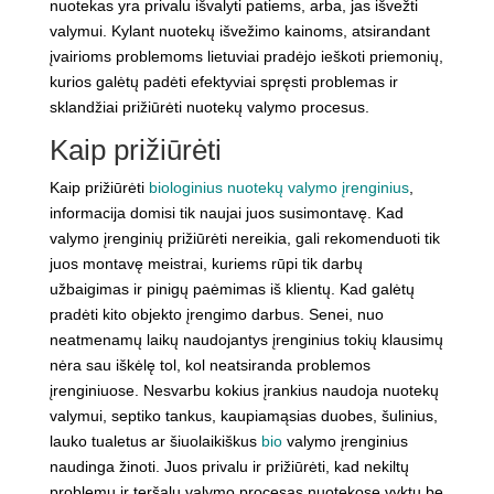
nuotekas yra privalu išvalyti patiems, arba, jas išvežti
valymui. Kylant nuotekų išvežimo kainoms, atsirandant
įvairioms problemoms lietuviai pradėjo ieškoti priemonių,
kurios galėtų padėti efektyviai spręsti problemas ir
sklandžiai prižiūrėti nuotekų valymo procesus.
Kaip prižiūrėti
Kaip prižiūrėti
biologinius nuotekų valymo įrenginius
,
informacija domisi tik naujai juos susimontavę. Kad
valymo įrenginių prižiūrėti nereikia, gali rekomenduoti tik
juos montavę meistrai, kuriems rūpi tik darbų
užbaigimas ir pinigų paėmimas iš klientų. Kad galėtų
pradėti kito objekto įrengimo darbus. Senei, nuo
neatmenamų laikų naudojantys įrenginius tokių klausimų
nėra sau iškėlę tol, kol neatsiranda problemos
įrenginiuose. Nesvarbu kokius įrankius naudoja nuotekų
valymui, septiko tankus, kaupiamąsias duobes, šulinius,
lauko tualetus ar šiuolaikiškus
bio
valymo įrenginius
naudinga žinoti. Juos privalu ir prižiūrėti, kad nekiltų
problemų ir teršalų valymo procesas nuotekose vyktų be