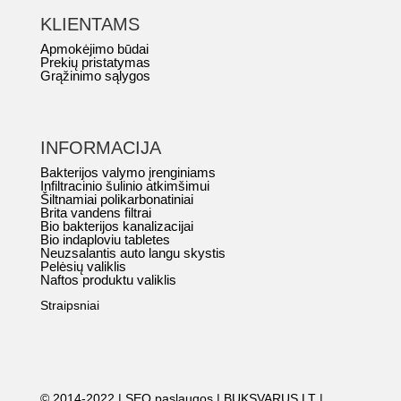
KLIENTAMS
Apmokėjimo būdai
Prekių pristatymas
Grąžinimo sąlygos
INFORMACIJA
Bakterijos valymo įrenginiams
Infiltracinio šulinio atkimšimui
Šiltnamiai polikarbonatiniai
Brita vandens filtrai
Bio bakterijos kanalizacijai
Bio indaploviu tabletes
Neuzsalantis auto langu skystis
Pelėsių valiklis
Naftos produktu valiklis
Straipsniai
© 2014-2022 |
SEO paslaugos
|
BUKSVARUS.LT
|