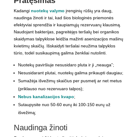
Pratęsimas
Kadangi
nuotekų valymo
įrenginių rūšių yra daug,
naudinga žinoti ir tai, kad šios biologinės priemonės
efektyviai sprendžia ir kaupiamųjų rezervuarų klausimą.
Naudojant bakterijas, pagreitėjęs teršalų bei organikos
skaidymas talpyklose leidžia mažinti asenizacijos mašinų
kvietimų skaičių. Išskaidyti teršalai neužima talpyklos
tūrio, todėl susikaupimą galima ženkliai nutolinti.
Nuotekų paviršiuje nesusidaro pluta ir ji „neauga”;
Nesusidarant plutai, nuotekų galima prikaupti daugiau;
Sumažėja išvežimų skaičius per pusmetį ar net metus
(priklauso nuo rezervuaro talpos);
Nebus kanalizacijos kvapo
;
Sutaupysite nuo 50-60 eurų iki 100-150 eurų už
išvežimą;
Naudinga žinoti