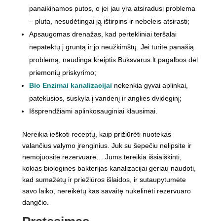
panaikinamos putos, o jei jau yra atsiradusi problema
– pluta, nesudėtingai ją ištirpins ir nebeleis atsirasti;
Apsaugomas drenažas, kad pertekliniai teršalai
nepatektų į gruntą ir jo neužkimštų. Jei turite panašią
problemą, naudinga kreiptis Buksvarus.lt pagalbos dėl
priemonių priskyrimo;
Bio Enzimai kanalizacijai
nekenkia gyvai aplinkai,
patekusios, suskyla į vandenį ir anglies dvideginį;
Išsprendžiami aplinkosauginiai klausimai.
Nereikia ieškoti receptų, kaip prižiūrėti nuotekas
valančius valymo įrenginius. Juk su šepečiu nelipsite ir
nemojuosite rezervuare… Jums tereikia išsiaiškinti,
kokias biologines bakterijas kanalizacijai geriau naudoti,
kad sumažėtų ir priežiūros išlaidos, ir sutaupytumėte
savo laiko, nereikėtų kas savaitę nukelinėti rezervuaro
dangčio.