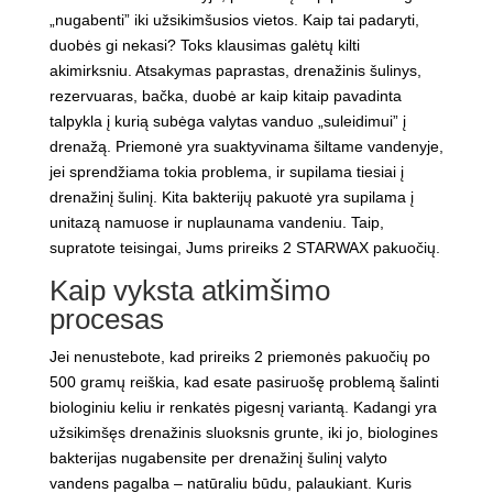
„nugabenti” iki užsikimšusios vietos. Kaip tai padaryti,
duobės gi nekasi? Toks klausimas galėtų kilti
akimirksniu. Atsakymas paprastas, drenažinis šulinys,
rezervuaras, bačka, duobė ar kaip kitaip pavadinta
talpykla į kurią subėga valytas vanduo „suleidimui” į
drenažą. Priemonė yra suaktyvinama šiltame vandenyje,
jei sprendžiama tokia problema, ir supilama tiesiai į
drenažinį šulinį. Kita bakterijų pakuotė yra supilama į
unitazą namuose ir nuplaunama vandeniu. Taip,
supratote teisingai, Jums prireiks 2 STARWAX pakuočių.
Kaip vyksta atkimšimo
procesas
Jei nenustebote, kad prireiks 2 priemonės pakuočių po
500 gramų reiškia, kad esate pasiruošę problemą šalinti
biologiniu keliu ir renkatės pigesnį variantą. Kadangi yra
užsikimšęs drenažinis sluoksnis grunte, iki jo, biologines
bakterijas nugabensite per drenažinį šulinį valyto
vandens pagalba – natūraliu būdu, palaukiant. Kuris