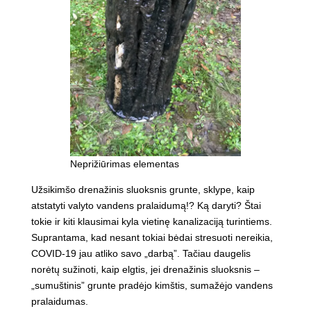
Neprižiūrimas elementas
Užsikimšo drenažinis sluoksnis grunte, sklype, kaip
atstatyti valyto vandens pralaidumą!? Ką daryti? Štai
tokie ir kiti klausimai kyla vietinę kanalizaciją turintiems.
Suprantama, kad nesant tokiai bėdai stresuoti nereikia,
COVID-19 jau atliko savo „darbą”. Tačiau daugelis
norėtų sužinoti, kaip elgtis, jei drenažinis sluoksnis –
„sumuštinis” grunte pradėjo kimštis, sumažėjo vandens
pralaidumas.