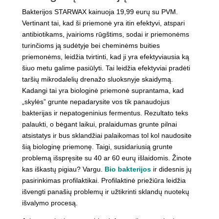
Bakterijos STARWAX kainuoja 19,99 eurų su PVM.
Vertinant tai, kad ši priemonė yra itin efektyvi, atspari
antibiotikams, įvairioms rūgštims, sodai ir priemonėms
turinčioms ją sudėtyje bei cheminėms buities
priemonėms, leidžia tvirtinti, kad ji yra efektyviausia ką
šiuo metu galime pasiūlyti. Tai leidžia efektyviai pradėti
taršių mikrodalelių drenažo sluoksnyje skaidymą.
Kadangi tai yra biologinė priemonė suprantama, kad
„skylės” grunte nepadarysite vos tik panaudojus
bakterijas ir nepatogeninius fermentus. Rezultato teks
palaukti, o bėgant laikui, pralaidumas grunte pilnai
atsistatys ir bus sklandžiai palaikomas tol kol naudosite
šią biologinę priemonę. Taigi, susidariusią grunte
problemą išspręsite su 40 ar 60 eurų išlaidomis. Žinote
kas iškastų pigiau? Vargu.
Bio bakterijos
ir didesnis jų
pasirinkimas profilaktikai. Profilaktinė priežiūra leidžia
išvengti panašių problemų ir užtikrinti sklandų nuotekų
išvalymo procesą.