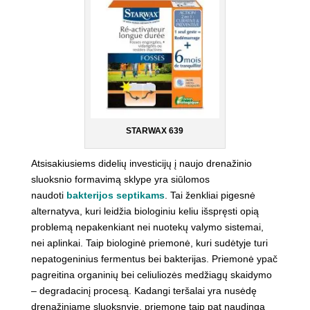
STARWAX 639
Atsisakiusiems didelių investicijų į naujo drenažinio
sluoksnio formavimą sklype yra siūlomos
naudoti
bakterijos septikams
. Tai ženkliai pigesnė
alternatyva, kuri leidžia biologiniu keliu išspręsti opią
problemą nepakenkiant nei nuotekų valymo sistemai,
nei aplinkai. Taip biologinė priemonė, kuri sudėtyje turi
nepatogeninius fermentus bei bakterijas. Priemonė ypač
pagreitina organinių bei celiuliozės medžiagų skaidymo
– degradacinį procesą. Kadangi teršalai yra nusėdę
drenažiniame sluoksnyje, priemonę taip pat naudinga