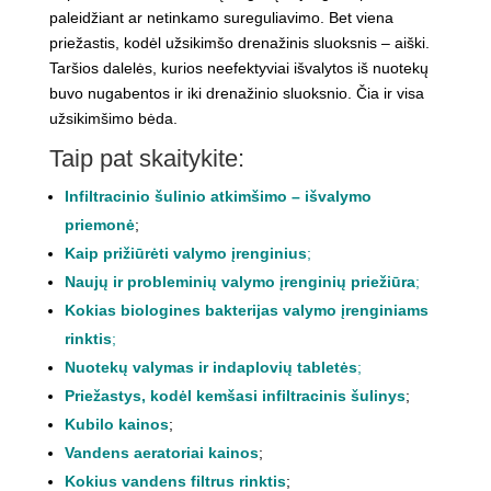
paleidžiant ar netinkamo sureguliavimo. Bet viena
priežastis, kodėl užsikimšo drenažinis sluoksnis – aiški.
Taršios dalelės, kurios neefektyviai išvalytos iš nuotekų
buvo nugabentos ir iki drenažinio sluoksnio. Čia ir visa
užsikimšimo bėda.
Taip pat skaitykite:
Infiltracinio šulinio atkimšimo – išvalymo
priemonė
;
Kaip prižiūrėti valymo įrenginius
;
Naujų ir probleminių valymo įrenginių priežiūra
;
Kokias biologines bakterijas valymo įrenginiams
rinktis
;
Nuotekų valymas ir indaplovių tabletės
;
Priežastys, kodėl kemšasi infiltracinis šulinys
;
Kubilo kainos
;
Vandens aeratoriai kainos
;
Kokius vandens filtrus rinktis
;