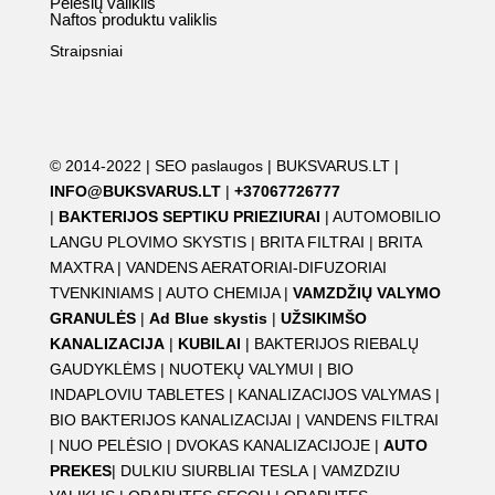
Pelėsių valiklis
Naftos produktu valiklis
Straipsniai
© 2014-2022 |
SEO paslaugos
|
BUKSVARUS.LT
|
INFO@BUKSVARUS.LT
|
+37067726777
|
BAKTERIJOS SEPTIKU PRIEZIURAI
|
AUTOMOBILIO
LANGU PLOVIMO SKYSTIS
|
BRITA FILTRAI
|
BRITA
MAXTRA
|
VANDENS AERATORIAI-DIFUZORIAI
TVENKINIAMS
|
AUTO CHEMIJA
|
VAMZDŽIŲ VALYMO
GRANULĖS
|
Ad Blue skystis
|
UŽSIKIMŠO
KANALIZACIJA
|
KUBILAI
|
BAKTERIJOS RIEBALŲ
GAUDYKLĖMS
|
NUOTEKŲ VALYMUI
|
BIO
INDAPLOVIU TABLETES
|
KANALIZACIJOS VALYMAS
|
BIO BAKTERIJOS KANALIZACIJAI
|
VANDENS FILTRAI
|
NUO PELĖSIO
|
DVOKAS KANALIZACIJOJE
|
AUTO
PREKES
|
DULKIU SIURBLIAI TESLA
|
VAMZDZIU