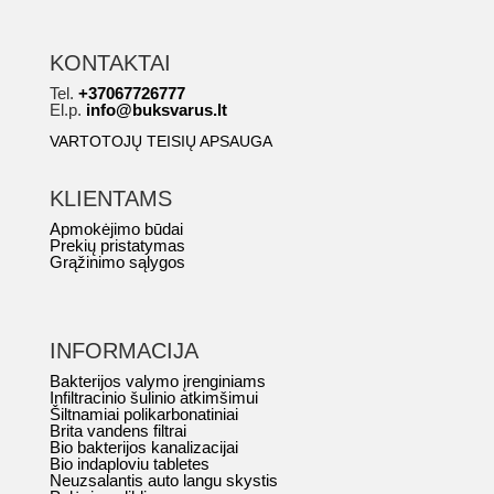
KONTAKTAI
Tel.
+37067726777
El.p.
info@buksvarus.lt
VARTOTOJŲ TEISIŲ APSAUGA
KLIENTAMS
Apmokėjimo būdai
Prekių pristatymas
Grąžinimo sąlygos
INFORMACIJA
Bakterijos valymo įrenginiams
Infiltracinio šulinio atkimšimui
Šiltnamiai polikarbonatiniai
Brita vandens filtrai
Bio bakterijos kanalizacijai
Bio indaploviu tabletes
Neuzsalantis auto langu skystis