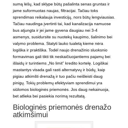
sumą lėšų, kad sklype būtų pašalinta senas gruntas ir
jame suformuotas naujas, filtracijai. Tačiau toks
sprendimas reikalauja investicijų, nors būtų lengviausias.
Tačiau naudinga įvertinti tai, kad kanalizacija namuose
bus atjungta ir jei jame gyvena daugiau nei 3-4
asmenys, susidursite su nuotekų kaupimo, šalinimo bei
valymo problema. Statyti lauko tualetą kieme nėra
logiška ir praktiška. Todėl naujo drenažinio sluoksnio
formavimas gali tikti tik neskaičiuojantiems pajamų bei
išlaidų ir turintiems „No limit” kredito kortelę. Logiškai
mastantys visada gali rasti alternatyvų ir būdų, kaip
pigiau atkimšti drenažą ir tuo pačiu neišleisti daug
pinigų. Tokių problemų efektyviam sprendimui yra
siūlomos biologinės priemonės. Jos daug nekainuoja,
bet atlieka bei pasiekia norimą rezultatą.
Biologinės priemonės drenažo
atkimšimui