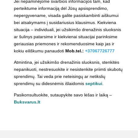
Jei nepaminėjome svarbios informacijos tam, kad
perteiktume informaciją dėl Jūsų apsisprendimo,
nepergyvename, visada galite pasiskambinti aiškumui
bei atsakymams į susidariusius klausimus. Kiekviena
situacija – individuali, jei užsikimšo drenažinis sluoksnis
ar šulinys patarsime ir kiekvienai situacijai parinksime
geriausias priemones ir rekomenduosime kaip jas ir
kokiu eiliškumu panaudoti
Mob.tel.:
+37067726777
Atmintina, jei užsikimšo drenažinis sluoksnis, stenkitės
nepanikuoti, nestresuokite ir nesistenkite priimti skubotų
sprendimų. Tai veda prie neteisingų ar netikslių
sprendimų su didesnėmis išlaidomis
septikui
.
Pasikonsultuokite, sutaupykite savo lėšas ir laiką –
Buksvarus.lt