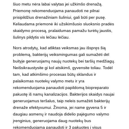
šiuo metu nėra labai valytas jei užkimšo drenažą.
Priemonę rekomenduojama panaudoti ne pilnai
prisipildžius drenažiniam šuliniui, gali būti per pusę.
Keliaudama priemonė iki užsikimšusio sluoksnio pradės
skaidymo procesą, pralaidumas pamažu turėtų jaustis,
šulinys pildytis vis lėčiau lėčiau.
Nors atrodytų, kad atliktas veiksmas jau išspręs šią
problemą, bakterijų veiksmingumas gali sumažėti dėl
buityje generuojamų naujų nuotekų bei taršių medžiagų.
Neišsikraustysite gi kol atsikimš, gyvensite toliau. Todėl
tam, kad atkimšimo procesas būtų sklandus ir
palaikomas nuotekų valymo metu ir yra
rekomenduojama panaudoti papildomą biopreparato
pakuotę iš namų kanalizacijos. Bakterijos skaidys naujai
generuojamus teršalus, taip neleis sumažėti bakterijų
drenaže efektyvumui. Žinoma, jei name gyvena 5 ir
daugiau asmenų ir naudoja didelio pajėgumo valymo
įrenginius, generuojama daug nuotekų bus
rekomenduojama panaudoti ir 3 pakuotes į visus