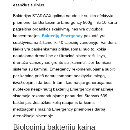
esančius šulinius.
Bakterijas STARWAX galima naudoti ir su kita efektyvia
priemone, tai Bio Enzimai Emergency 500g – iki 10 kartų
pagreitina organikos skaidymą, nes yra dvigubos
koncentracijos.
Bakterijų Emergency
pakuotė yra
suaktyvinama šiltame iki 40 laipsnių vandenyje. Vandens
kiekis yra pasirenkamas priklausomai nuo to, kokia
naudojama drenažinė ar filtracinė sistema: šulinys,
drenažo vamzdynas grunte su „kaminu”. Jei kemšasi
sistema su kaminu, Emergency rekomenduojama supilti
per kaminą prieš namui tampant neaktyviu: miegą,
išvažiuojant į darbus. Ir tam, kad naujai generuojamos
nuotekos neapkrautų bakterijų Emergency drenažinėje
sistemoje rekomenduojame panaudoti Starwax 639
bakterijas. Jos užkirs kelią naujoms taršioms
medžiagoms mažinti Emergency priemonės darbą
drenažinėje sistemoje.
Biologinių bakterijų kaina