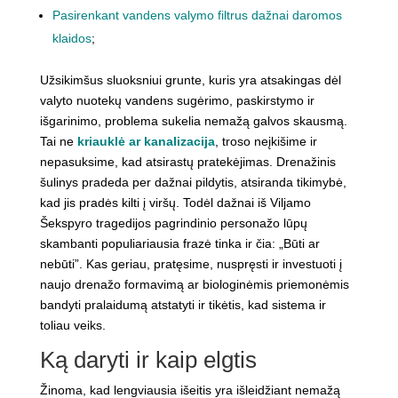
Pasirenkant vandens valymo filtrus dažnai daromos
klaidos
;
Užsikimšus sluoksniui grunte, kuris yra atsakingas dėl
valyto nuotekų vandens sugėrimo, paskirstymo ir
išgarinimo, problema sukelia nemažą galvos skausmą.
Tai ne
kriauklė ar kanalizacija
, troso neįkišime ir
nepasuksime, kad atsirastų pratekėjimas. Drenažinis
šulinys pradeda per dažnai pildytis, atsiranda tikimybė,
kad jis pradės kilti į viršų. Todėl dažnai iš Viljamo
Šekspyro tragedijos pagrindinio personažo lūpų
skambanti populiariausia frazė tinka ir čia: „Būti ar
nebūti”. Kas geriau, pratęsime, nuspręsti ir investuoti į
naujo drenažo formavimą ar biologinėmis priemonėmis
bandyti pralaidumą atstatyti ir tikėtis, kad sistema ir
toliau veiks.
Ką daryti ir kaip elgtis
Žinoma, kad lengviausia išeitis yra išleidžiant nemažą